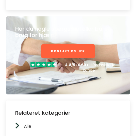
Har du nogle spørgsmål eller bare
brug for hjælp?
KONTAKT OS HER
4.8/5
af
60+
tilfredsstillede
kunder
Relateret kategorier
Alle