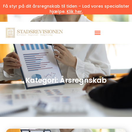
Få styr på dit årsregnskab til tiden – Lad vores specialister
hjælpe.
Klik her.
Kategori: Årsregnskab