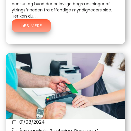
censur, og hvad der er lovlige begrænsninger af
ytringsfriheden fra offentlige myndigheders side.
Her kan du. . .
LÆS MERE
01/08/2024
Årsregnskab
,
Bogføring
,
Revision
,
V