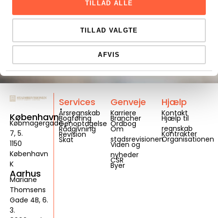
TILLAD ALLE
TILLAD VALGTE
AFVIS
Services
Genveje
Hjælp
Årsregnskab
Karriere
Kontakt
København
Bogføring
Brancher
Hjælp til
Købmagergade
Genoptagelse
Ordbog
regnskab
Rådgivning
Om
7, 5.
Kontrakter
Revision
stadsrevisionen
Organisationen
Skat
1150
Viden og
København
nyheder
CSR
K
Byer
Aarhus
Mariane
Thomsens
Gade 4B, 6.
3.