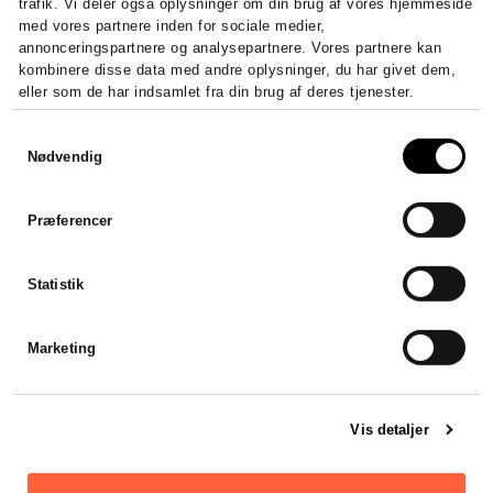
trafik. Vi deler også oplysninger om din brug af vores hjemmeside
med vores partnere inden for sociale medier,
annonceringspartnere og analysepartnere. Vores partnere kan
5/5 stjerner baseret på
50
+ anmeldelser
kombinere disse data med andre oplysninger, du har givet dem,
eller som de har indsamlet fra din brug af deres tjenester.
Samtykkevalg
Nødvendig
Højt niveau og 100%
Præferencer
gennemsigtighed
Stadsrevisionen leverede en helt
fantastisk service, til en god pris!
Statistik
Bestemt ikke sidste gang vi
samarbejder med
Marketing
Stadsrevisonen.
Thomas Melgaard
Vis detaljer