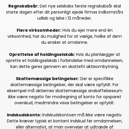
Regnskabsår:
Det nye selskabs første regnskabsår skal
starte dagen efter dit personligt ejede firmas indkomstårs
udløb og løbe i 12 måneder.
Flere virksomheder:
Hvis du ejer mere end én
virksomhed, har du mulighed for at vælge, hvilke af dem
du ønsker at omdanne.
Oprettelse af holdingselskab:
Hvis du planlægger at
oprette et holdingselskab i forbindelse med omdannelsen,
kan dette gøres gennem en skattefri aktieombytning.
Skattemæssige betingelser:
Der er specifikke
skattemæssige betingelser, der skal være opfyldt. For
eksempel må aktiernes skattemæssige anskaffelsessum
ikke være negativ før modregning af konto for opsparet
overskud, medmindre visse betingelser er opfyldt.
Indskudskonto:
Indskudskontoen må ikke være negativ.
Dette kræver typisk et kontant indskud før omdannelsen,
eller alternativt, at man overvejer at udtræde af