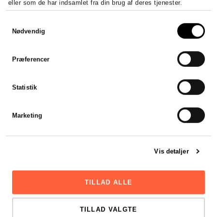
eller som de har indsamlet fra din brug af deres tjenester.
Indberetning af selvangivelse
Samtykkevalg
Nødvendig
Årsregnskab for
holdingselskab
Præferencer
Erfaring med holdingselskaber
Erfaring med aktier og obligationer
Statistik
Erfaring med ejendomsselskaber
Årsregnskab v/
Marketing
Statsautoriseret revisor
Mulighed for revisionspåtegnelse
Mulighed for udvidet gennemgang
Vis detaljer
Mulighed for fuld revision
Alle revisorer har mere end 8 års
erhvervserfaring​
TILLAD ALLE
TILLAD VALGTE