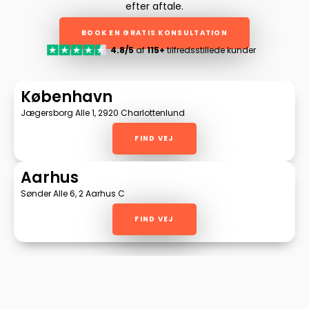
efter aftale.
BOOK EN GRATIS KONSULTATION
4.8/5
af
115+
tilfredsstillede kunder
København
Jægersborg Alle 1, 2920 Charlottenlund
FIND VEJ
Aarhus
Sønder Alle 6, 2 Aarhus C
FIND VEJ