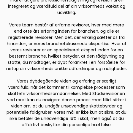
integreret og værdifuld del af din virksomheds vækst og
udvikling.
Vores team består af erfarne revisorer, hver med mere
end otte års erfaring inden for branchen, og alle er
registrerede revisorer. Men det, der virkelig sætter os fra
hinanden, er vores branchefokuserede ekspertise. Hver af
vores revisorer er en specialiseret ekspert inden for en
bestemt branche, hvilket betyder, at den rådgivning og
støtte, du modtager, er dybt forankret i en forståelse for
netop din virksomheds unikke udfordringer og muligheder.
Vores dybdegående viden og erfaring er særligt
værdifuld, når det kommer til komplekse processer som
skattefri virksomhedsomdannelser. Med Stadsrevisionen
ved roret kan du navigere denne proces med tillid, sikker i
viden om, at du undgår unødvendige skattebyrder og
potentielle faldgruber. Vores mål er ikke kun at sikre, at du
ikke betaler de unødvendige 16% i skat, men også at du
effektivt beskytter din personlige hæftelse.