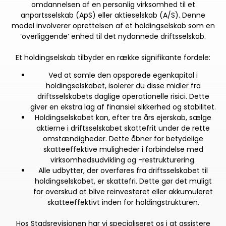
omdannelsen af en personlig virksomhed til et
anpartsselskab (ApS) eller aktieselskab (A/S). Denne
model involverer oprettelsen af et holdingselskab som en
‘overliggende’ enhed til det nydannede driftsselskab.
Et holdingselskab tilbyder en række signifikante fordele:
Ved at samle den opsparede egenkapital i
holdingselskabet, isolerer du disse midler fra
driftsselskabets daglige operationelle risici. Dette
giver en ekstra lag af finansiel sikkerhed og stabilitet.
Holdingselskabet kan, efter tre års ejerskab, sælge
aktierne i driftsselskabet skattefrit under de rette
omstændigheder. Dette åbner for betydelige
skatteeffektive muligheder i forbindelse med
virksomhedsudvikling og -restrukturering.
Alle udbytter, der overføres fra driftsselskabet til
holdingselskabet, er skattefri. Dette gør det muligt
for overskud at blive reinvesteret eller akkumuleret
skatteeffektivt inden for holdingstrukturen.
Hos Stadsrevisionen har vi specialiseret os i at assistere