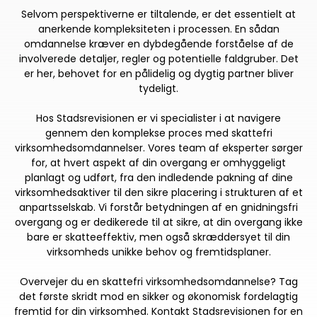
Selvom perspektiverne er tiltalende, er det essentielt at
anerkende kompleksiteten i processen. En sådan
omdannelse kræver en dybdegående forståelse af de
involverede detaljer, regler og potentielle faldgruber. Det
er her, behovet for en pålidelig og dygtig partner bliver
tydeligt.
Hos Stadsrevisionen er vi specialister i at navigere
gennem den komplekse proces med skattefri
virksomhedsomdannelser. Vores team af eksperter sørger
for, at hvert aspekt af din overgang er omhyggeligt
planlagt og udført, fra den indledende pakning af dine
virksomhedsaktiver til den sikre placering i strukturen af et
anpartsselskab. Vi forstår betydningen af en gnidningsfri
overgang og er dedikerede til at sikre, at din overgang ikke
bare er skatteeffektiv, men også skræddersyet til din
virksomheds unikke behov og fremtidsplaner.
Overvejer du en skattefri virksomhedsomdannelse? Tag
det første skridt mod en sikker og økonomisk fordelagtig
fremtid for din virksomhed. Kontakt Stadsrevisionen for en