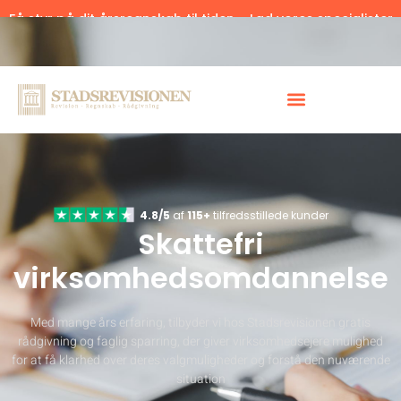
Få styr på dit årsregnskab til tiden – Lad vores specialister
hjælpe.
Klik her.
4.8/5
af
115+
tilfredsstillede kunder
Skattefri
virksomhedsomdannelse
Med mange års erfaring, tilbyder vi hos Stadsrevisionen gratis
rådgivning og faglig sparring, der giver virksomhedsejere mulighed
for at få klarhed over deres valgmuligheder og forstå den nuværende
situation