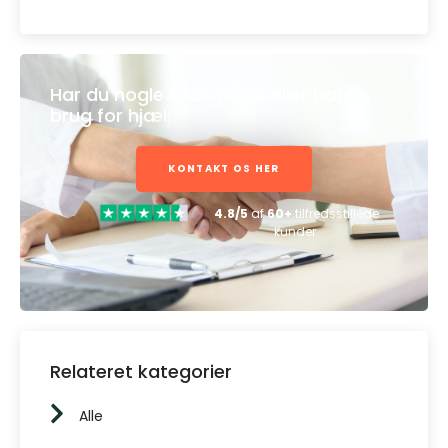
Har du nogle spørgsmål eller bare
brug for hjælp?
KONTAKT OS HER
4.8/5
af
60+
tilfredsstillede
kunder
Relateret kategorier
Alle