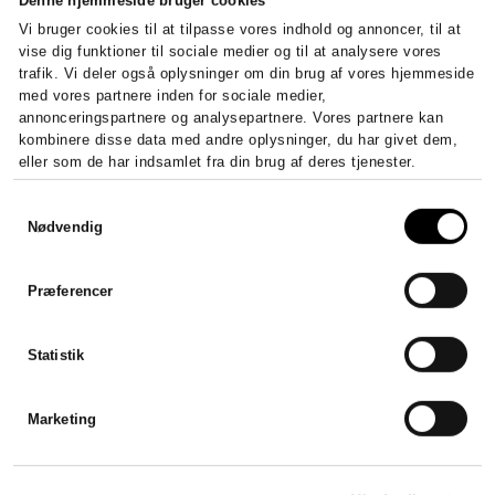
Vi bruger cookies til at tilpasse vores indhold og annoncer, til at
vise dig funktioner til sociale medier og til at analysere vores
5/5 stjerner baseret på
50
+ anmeldelser
trafik. Vi deler også oplysninger om din brug af vores hjemmeside
med vores partnere inden for sociale medier,
annonceringspartnere og analysepartnere. Vores partnere kan
kombinere disse data med andre oplysninger, du har givet dem,
eller som de har indsamlet fra din brug af deres tjenester.
Hurtigt og effektivt
Samtykkevalg
Nødvendig
Jeg var forsinket med mit
årsregnskab, men
Stadsrevisionen stillet en revisor
Præferencer
til rådighed som var klar til at
hjælpe mig henover en
weekend. Hurtigt, effektivt og
Statistik
godt.
Viktor Mikkelsen
Marketing