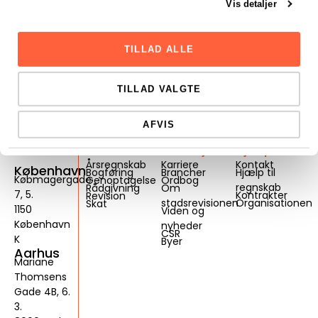
Vis detaljer
TILLAD ALLE
TILLAD VALGTE
AFVIS
Services
Genveje
Hjælp
Årsregnskab
Karriere
Kontakt
København
Bogføring
Brancher
Hjælp til
Købmagergade
Genoptagelse
Ordbog
regnskab
Rådgivning
Om
7, 5.
Kontrakter
Revision
stadsrevisionen
Organisationen
Skat
1150
Viden og
København
nyheder
CSR
K
Byer
Aarhus
Mariane
Thomsens
Gade 4B, 6.
3.