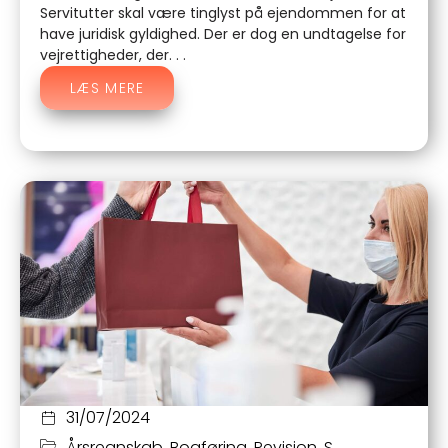
Servitutter skal være tinglyst på ejendommen for at
have juridisk gyldighed. Der er dog en undtagelse for
vejrettigheder, der. . .
LÆS MERE
31/07/2024
Årsregnskab
,
Bogføring
,
Revision
,
S