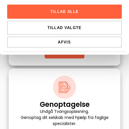
Skat
TILLAD ALLE
Vi kan hjælpe dig med at optimere dine
skatteforhold samt, fradrag ved at udarbejde
TILLAD VALGTE
en skatteanalyse og gennemgå dine forhold for
dig.
AFVIS
LÆS MERE
Genoptagelse
Undgå Tvangsopløsning.
Genoptag dit selskab med hjælp fra faglige
specialister.