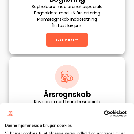
Bogholdere med branchespeciale
Bogholdere med +5 års erfaring
Momsregnskab Indberetning
Én fast lav pris.
LÆS MERE
Årsregnskab
Revisorer med branchespeciale
Revisorer med +8 års erfaring
Årsregnskab Selvangivelse
Én fast lav pris.
Denne hjemmeside bruger cookies
Vi bruger cookies til at tilpasse vores indhold og annoncer, til at