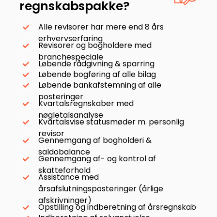
regnskabspakke?
Alle revisorer har mere end 8 års
erhvervserfaring
Revisorer og bogholdere med
branchespeciale
Løbende rådgivning & sparring
Løbende bogføring af alle bilag
Løbende bankafstemning af alle
posteringer
Kvartalsregnskaber med
nøgletalsanalyse
Kvartalsvise statusmøder m. personlig
revisor
Gennemgang af bogholderi &
saldobalance
Gennemgang af- og kontrol af
skatteforhold
Assistance med
årsafslutningsposteringer (årlige
afskrivninger)
Opstilling og indberetning af årsregnskab