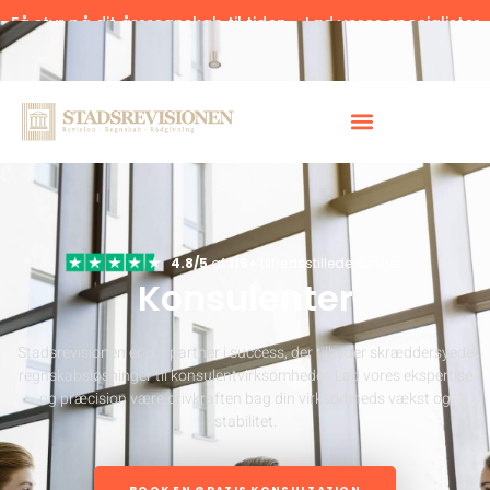
Få styr på dit årsregnskab til tiden – Lad vores specialister
hjælpe.
Klik her.
4.8/5
af
115+
tilfredsstillede kunder
Konsulenter
Stadsrevisionen er din partner i success, der tilbyder skræddersyede
regnskabsløsninger til konsulentvirksomheder. Lad vores ekspertise
og præcision være drivkraften bag din virksomheds vækst og
stabilitet.