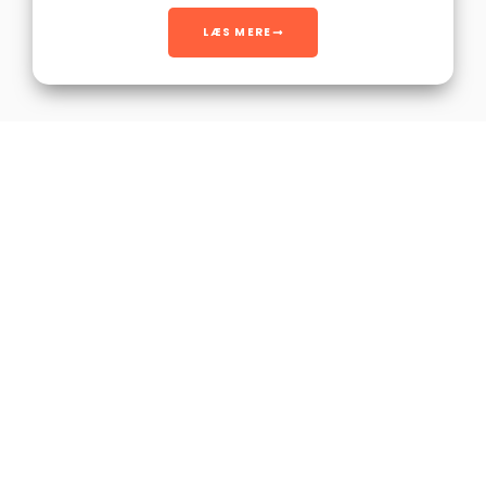
LÆS MERE
Se vores cases
Se alle cases
Melina food ApS – Berlin Gemüse Döner