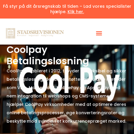
Få styr på dit årsregnskab til tiden – Lad vores specialister
hjælpe.
Klik her.
Udgivet 17. juli 2025
8 minutter
Coolpay
Betalingsløsning
CoolPay, etableret i 2012, tilbyder en fleksibel og sikker
betalingsløsning, der understøtter populære metoder
som Visa, Mastercard, MobilePay og Apple Pay. Med
nem integration til webshops og CMS-systemer
hjælper CoolPay virksomheder med at optimere deres
online betalingsprocesser, øge konverteringsrater og
beskytte mod svindel i et konkurrencepræget marked.