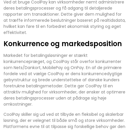
Ved at bruge CoolPay kan virksomheder nemt administrere
deres betalingsprocesser og få adgang til detaljerede
rapporter om transaktioner. Dette giver dem mulighed for
at træffe informerede beslutninger baseret på realtidsdata,
hvilket kan føre til en forbedret økonomisk styring og øget
effektivitet.
Konkurrence og markedsposition
Markedet for betalingsløsninger er stærkt
konkurrencepræget, og CoolPay står overfor konkurrenter
som Nets/Dankort, MobilePay og OnPay. En af de primære
fordele ved at vælge CoolPay er dens konkurrencedygtige
gebyrstruktur og brede understøttelse af danske kunders
foretrukne betalingsmetoder. Dette gør CoolPay til en
attraktiv mulighed for virksomheder, der ønsker at optimere
deres betalingsprocesser uden at pådrage sig høje
omkostninger.
CoolPay skiller sig ud ved at tilbyde en fleksibel og skalerbar
løsning, der er velegnet til både små og store virksomheder.
Platformens evne til at tilpasse sig forskellige behov gør den