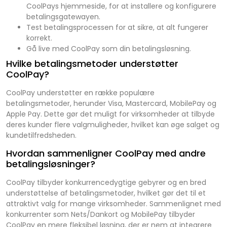
CoolPays hjemmeside, for at installere og konfigurere
betalingsgatewayen.
Test betalingsprocessen for at sikre, at alt fungerer
korrekt.
Gå live med CoolPay som din betalingsløsning.
Hvilke betalingsmetoder understøtter
CoolPay?
CoolPay understøtter en række populære
betalingsmetoder, herunder Visa, Mastercard, MobilePay og
Apple Pay. Dette gør det muligt for virksomheder at tilbyde
deres kunder flere valgmuligheder, hvilket kan øge salget og
kundetilfredsheden.
Hvordan sammenligner CoolPay med andre
betalingsløsninger?
CoolPay tilbyder konkurrencedygtige gebyrer og en bred
understøttelse af betalingsmetoder, hvilket gør det til et
attraktivt valg for mange virksomheder. Sammenlignet med
konkurrenter som Nets/Dankort og MobilePay tilbyder
CoolPay en mere fleksibel løsning, der er nem at integrere