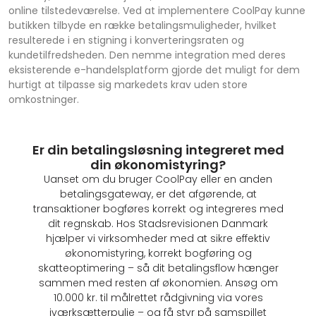
online tilstedeværelse. Ved at implementere CoolPay kunne
butikken tilbyde en række betalingsmuligheder, hvilket
resulterede i en stigning i konverteringsraten og
kundetilfredsheden. Den nemme integration med deres
eksisterende e-handelsplatform gjorde det muligt for dem
hurtigt at tilpasse sig markedets krav uden store
omkostninger.
Er din betalingsløsning integreret med
din økonomistyring?
Uanset om du bruger CoolPay eller en anden
betalingsgateway, er det afgørende, at
transaktioner bogføres korrekt og integreres med
dit regnskab. Hos Stadsrevisionen Danmark
hjælper vi virksomheder med at sikre effektiv
økonomistyring, korrekt bogføring og
skatteoptimering – så dit betalingsflow hænger
sammen med resten af økonomien. Ansøg om
10.000 kr. til målrettet rådgivning via vores
iværksætterpulje – og få styr på samspillet