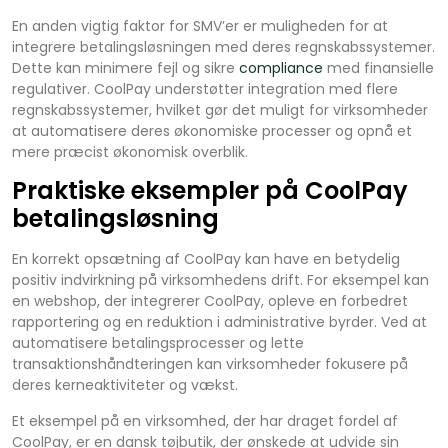
En anden vigtig faktor for SMV’er er muligheden for at
integrere betalingsløsningen med deres regnskabssystemer.
Dette kan minimere fejl og sikre
compliance
med finansielle
regulativer. CoolPay understøtter integration med flere
regnskabssystemer, hvilket gør det muligt for virksomheder
at automatisere deres økonomiske processer og opnå et
mere præcist økonomisk overblik.
Praktiske eksempler på CoolPay
betalingsløsning
En korrekt opsætning af CoolPay kan have en betydelig
positiv indvirkning på virksomhedens drift. For eksempel kan
en webshop, der integrerer CoolPay, opleve en forbedret
rapportering og en reduktion i administrative byrder. Ved at
automatisere betalingsprocesser og lette
transaktionshåndteringen kan virksomheder fokusere på
deres kerneaktiviteter og vækst.
Et eksempel på en virksomhed, der har draget fordel af
CoolPay, er en dansk tøjbutik, der ønskede at udvide sin