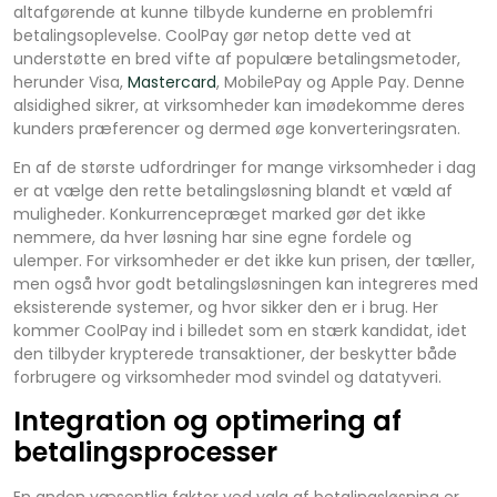
altafgørende at kunne tilbyde kunderne en problemfri
betalingsoplevelse. CoolPay gør netop dette ved at
understøtte en bred vifte af populære betalingsmetoder,
herunder Visa,
Mastercard
, MobilePay og Apple Pay. Denne
alsidighed sikrer, at virksomheder kan imødekomme deres
kunders præferencer og dermed øge konverteringsraten.
En af de største udfordringer for mange virksomheder i dag
er at vælge den rette betalingsløsning blandt et væld af
muligheder. Konkurrencepræget marked gør det ikke
nemmere, da hver løsning har sine egne fordele og
ulemper. For virksomheder er det ikke kun prisen, der tæller,
men også hvor godt betalingsløsningen kan integreres med
eksisterende systemer, og hvor sikker den er i brug. Her
kommer CoolPay ind i billedet som en stærk kandidat, idet
den tilbyder krypterede transaktioner, der beskytter både
forbrugere og virksomheder mod svindel og datatyveri.
Integration og optimering af
betalingsprocesser
En anden væsentlig faktor ved valg af betalingsløsning er,