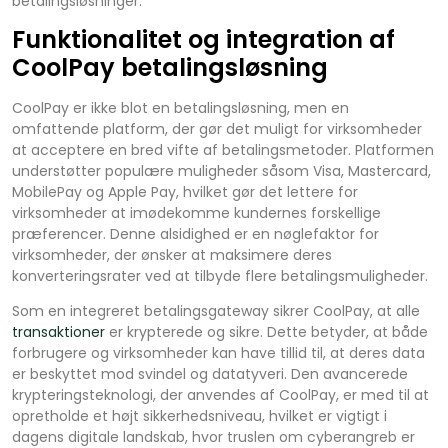
betalingsløsninger.
Funktionalitet og integration af
CoolPay betalingsløsning
CoolPay er ikke blot en betalingsløsning, men en
omfattende platform, der gør det muligt for virksomheder
at acceptere en bred vifte af betalingsmetoder. Platformen
understøtter populære muligheder såsom Visa, Mastercard,
MobilePay og Apple Pay, hvilket gør det lettere for
virksomheder at imødekomme kundernes forskellige
præferencer. Denne alsidighed er en nøglefaktor for
virksomheder, der ønsker at maksimere deres
konverteringsrater ved at tilbyde flere betalingsmuligheder.
Som en integreret betalingsgateway sikrer CoolPay, at alle
transaktioner
er krypterede og sikre. Dette betyder, at både
forbrugere og virksomheder kan have tillid til, at deres data
er beskyttet mod svindel og datatyveri. Den avancerede
krypteringsteknologi, der anvendes af CoolPay, er med til at
opretholde et højt sikkerhedsniveau, hvilket er vigtigt i
dagens digitale landskab, hvor truslen om cyberangreb er