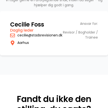
Vi tager gerne en uforpligtende snak, inden du søger – og
hjælper dig godt i gang.
Cecilie Foss
Ansvar for:
Daglig leder
Revisor / Bogholder /
cecilie@stadsrevisionen.dk
Trainee
Aarhus
Fandt du ikke den