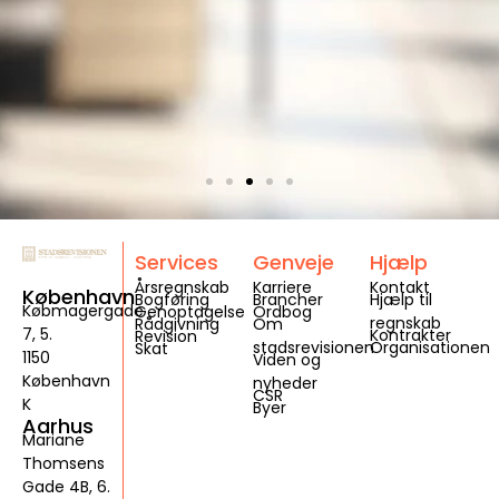
Services
Genveje
Hjælp
Årsregnskab
Karriere
Kontakt
København
Bogføring
Brancher
Hjælp til
Købmagergade
Genoptagelse
Ordbog
regnskab
Rådgivning
Om
7, 5.
Kontrakter
Revision
stadsrevisionen
Organisationen
Skat
1150
Viden og
København
nyheder
CSR
K
Byer
Aarhus
Mariane
Thomsens
Gade 4B, 6.