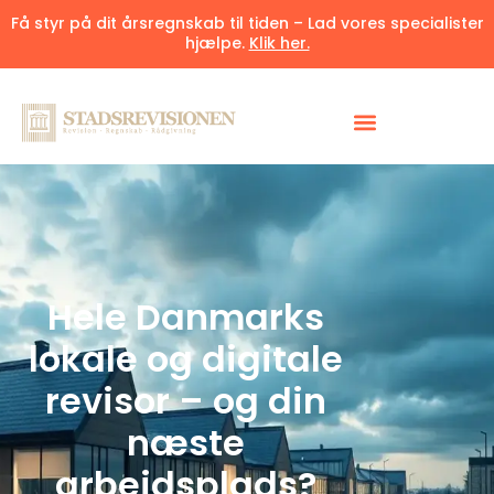
Få styr på dit årsregnskab til tiden – Lad vores specialister
hjælpe.
Klik her.
Hele Danmarks
lokale og digitale
revisor – og din
næste
arbejdsplads?