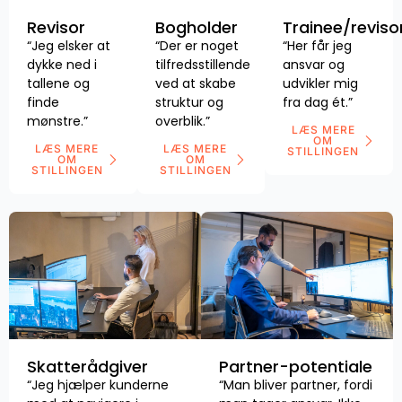
Revisor
Bogholder
Trainee/reviso
“Jeg elsker at
“Der er noget
“Her får jeg
dykke ned i
tilfredsstillende
ansvar og
tallene og
ved at skabe
udvikler mig
finde
struktur og
fra dag ét.”
mønstre.”
overblik.”
LÆS MERE
OM
LÆS MERE
LÆS MERE
STILLINGEN
OM
OM
STILLINGEN
STILLINGEN
Skatterådgiver
Partner-potentiale
“Jeg hjælper kunderne
“Man bliver partner, fordi