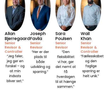
Allan
Joseph
Sara
Wail
Bjerregaard
Favila
Poulsen
Khan
Senior
Senior
Senior
Senior
Revisor &
Revisor
Revisor
Revisor &
Controller
Controller
“Her er der
“Den
“Jeg føler,
“Fællesskabet
plads til
fleksibilitet
jeg gør en
og den
både
vi har, gør
forskel – og
faglige
udvikling og
det nemt at
at min
sparring er
sparring.”
få
indsats
helt unik.”
hverdagen
bliver set.”
til at hænge
sammen.”