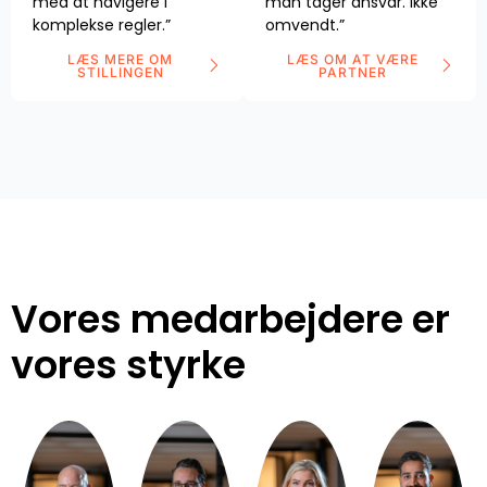
med at navigere i
man tager ansvar. Ikke
komplekse regler.”
omvendt.”
LÆS MERE OM
LÆS OM AT VÆRE
STILLINGEN
PARTNER
Vores medarbejdere er
vores styrke