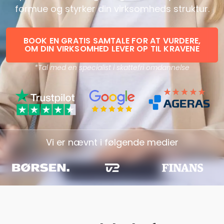
formue og styrker din virksomheds struktur.
BOOK EN GRATIS SAMTALE FOR AT VURDERE,
OM DIN VIRKSOMHED LEVER OP TIL KRAVENE
*Tal med en specialist i skattefri omdannelse
Vi er nævnt i følgende medier