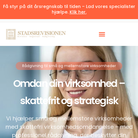
Få styr på dit årsregnskab til tiden – Lad vores specialister
hjælpe.
Klik her.
Rådgivning til små og mellemstore virksomheder
Omdan din virksomhed –
skattefrit og strategisk
Vi hjælper små og mellemstore virksomheder
med skattefri virksomhedsomdannelse – med
professionel rådgivning, der beskytter din