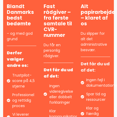
Blandt
Fast
Alt
Danmarks
rådgiver –
papirarbejde
bedst
fra første
– klaret af
bedømte
samtale til
os
CVR-
– og med god
Du slipper for
nummer
grund
alt det
administrative
Du får en
besvær.
personlig
Derfor
rådgiver.
vælger
Det får du ud
andre os:
Det får du ud
af det:
Trustpilot-
af det:
Ingen fejl i
score på 4,5
dokumentation
Ingen
stjerne
videregivelse
Spar tid og
Professionel
eller dobbelt
ressourcer
og rettidig
forklaringer
proces
Klar og
Klar
færdig
Vi leverer
kommunikation