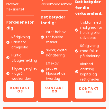
Det betyder
kræver
virksomhedsomdannelsen.
for din
fleksibilitet
virksomhed:
Det betyder
Fordelene for
truktur med
for dig:
mulighed for
dig:
Intet behov
holding eller
Rådgivning
for fysiske
udvidelse
uden for
møder
Rådgivning
arbejdstid
Sikker, digital
med fokus
Hurtig
håndtering
på skalering
tilbagemelding
Effektiv
Klarhed
Tilgængelighed
proces,
omkring
- også i
tilpasset din
kapital og
weekenden
hverdag
rettigheder
KONTAKT
KONTAKT
KONTAKT
OS
OS
OS