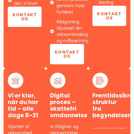
løsning
det, vi lover
gennem hele
forløbet
KONTAKT
KONTAKT
OS
OS
Rådgivning
tilpasset din
virksomhedstype
og målsætning
KONTAKT
OS
Vi er klar,
Digital
Fremtidssikre
når du har
proces –
struktur
tid – alle
skattefri
fra
dage 8–21
omdannelse
begyndelsen
Opstart af
Vi rådgiver og
virksomhed
gennemfører