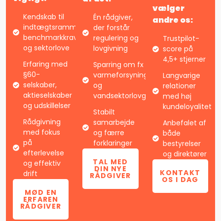
vælger
Kendskab til
Én rådgiver,
andre os:
indtægtsrammer,
der forstår
benchmarkkrav
regulering og
Trustpilot-
og sektorlove
lovgivning
score på
4,5+ stjerner
Erfaring med
Sparring om fx
§60-
varmeforsyningsloven
Langvarige
selskaber,
og
relationer
aktieselskaber
vandsektorlovgivningen
med høj
og udskillelser
kundeloyalitet
Stabilt
Rådgivning
samarbejde
Anbefalet af
med fokus
og færre
både
på
forklaringer
bestyrelser
efterlevelse
og direktører
TAL MED
og effektiv
DIN NYE
KONTAKT
drift
RÅDGIVER
OS I DAG
MØD EN
ERFAREN
RÅDGIVER