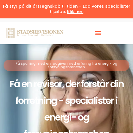
Få styr på dit årsregnskab til tiden – Lad vores specialister
hjælpe.
Klik her.
Få sparring med en rådgiver med erfaring fra energi- og
forsyningsbranchen
Få en revisor, der forstår din
forretning - specialister i
energi- og