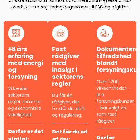
at sikre stabil drift, korrekt dokumentation og økonomisk
overblik – fra reguleringsregnskaber til ESG og afgifter.
+8 års
Fast
Dokumentere
erfaring
rådgiver
tilfredshed
med energi
med
blandt
og
indsigt i
forsyningsku
forsyning
sektorens
Over 1.200
regler
virksomheder -
Vi kender
bl.a.
sektorens
Du får én
forsyningskunder
regler, rammer
rådgiver, der
- har valgt os
og økonomiske
forstår din drift
som fast
virkelighed.
og regulering.
rådgiver.
Derfor er det
Det får du ud
Derfor
vigtigt:
af det: