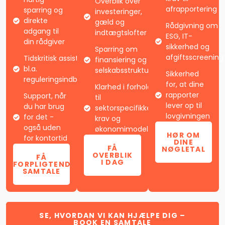
Overblik over
afrapportering
sparring og
investeringer,
direkte
gæld og
Rådgivning om
adgang til
indtægtslofter
ESG, IT-
din rådgiver
sikkerhed og
Sparring om
afgiftsscreening
Tidskritisk assistance ved
finansiering og
bl.a.
selskabsstruktur
Sikkerhed
reguleringsindberetninger
for, at dine
Klarhed i forhold
rapporter
Support, når
til
lever op til
du har brug
sektorspecifikke
lovgivningen
for det -
krav og
også uden
økonomimodeller
HØR OM
for kontortid
DINE
FÅ
NØGLETAL
OVERBLIK
FÅ
I DAG
UFORPLIGTENDE
SAMTALE
SE, HVORDAN VI KAN HJÆLPE DIG –
BOOK EN SAMTALE