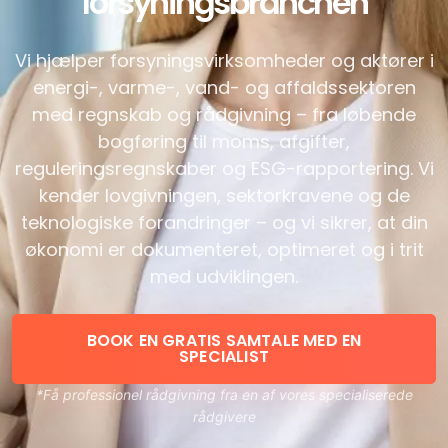
forsyningsbranchen
Vi hjælper forsyningsvirksomheder og aktører i
energi-, varme-, vand- og affaldssektoren
med regnskab og rådgivning – fra løbende
bogføring til moms, afgifter,
reguleringsregnskaber og ESG-rapportering. Vi
kender lovgivningen, sektorkravene og de
teknologiske forandringer – og vi sikrer, at din
økonomi er dokumenteret, optimeret og i trit
med udviklingen.
BOOK EN GRATIS SAMTALE MED EN
SPECIALIST
*Få professionel rådgivning fra en af vores specialiserede
rådgivere