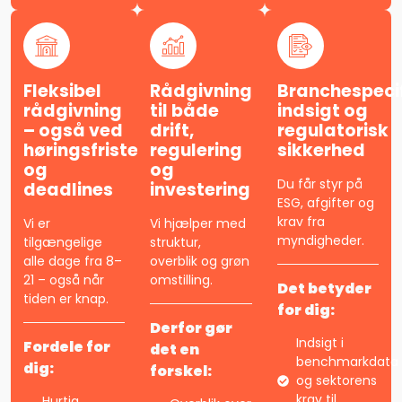
Fleksibel
Rådgivning
Branchespeci
rådgivning
til både
indsigt og
– også ved
drift,
regulatorisk
høringsfrister
regulering
sikkerhed
og
og
Du får styr på
deadlines
investering
ESG, afgifter og
krav fra
Vi er
Vi hjælper med
myndigheder.
tilgængelige
struktur,
alle dage fra 8–
overblik og grøn
21 – også når
omstilling.
Det betyder
tiden er knap.
for dig:
Derfor gør
Indsigt i
Fordele for
det en
benchmarkdata
dig:
forskel:
og sektorens
krav til
Hurtig