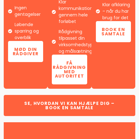
Klar
Klar afklaring
Ingen
kommunikation
– når du har
gentagelser
gennem hele
brug for det
forløbet
Løbende
BOOK EN
sparring og
Rådgivning
SAMTALE
overblik
tilpasset din
virksomhedstype
MØD DIN
og målsætningv
RÅDGIVER
FÅ
RÅDGIVNING
MED
AUTORITET
SE, HVORDAN VI KAN HJÆLPE DIG –
BOOK EN SAMTALE