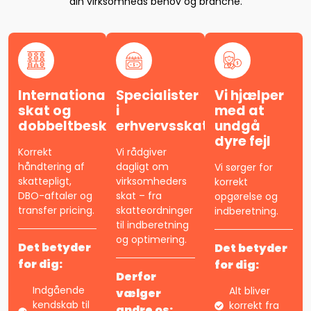
din virksomheds behov og branche.
International
Specialister
Vi hjælper
skat og
i
med at
dobbeltbeskatning
erhvervsskat
undgå
dyre fejl
Korrekt
Vi rådgiver
håndtering af
dagligt om
Vi sørger for
skattepligt,
virksomheders
korrekt
DBO-aftaler og
skat – fra
opgørelse og
transfer pricing.
skatteordninger
indberetning.
til indberetning
og optimering.
Det betyder
Det betyder
for dig:
for dig:
Derfor
Indgående
Alt bliver
vælger
kendskab til
korrekt fra
andre os: