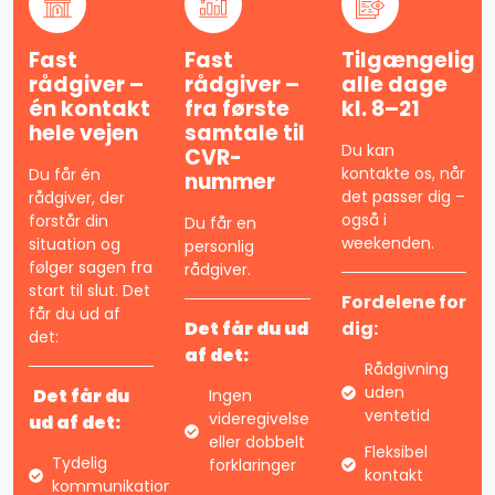
Fast
Fast
Tilgængelig
rådgiver –
rådgiver –
alle dage
én kontakt
fra første
kl. 8–21
hele vejen
samtale til
Du kan
CVR-
kontakte os, når
Du får én
nummer
det passer dig –
rådgiver, der
også i
forstår din
Du får en
weekenden.
situation og
personlig
følger sagen fra
rådgiver.
start til slut. Det
Fordelene for
får du ud af
Det får du ud
dig:
det:
af det:
Rådgivning
uden
Det får du
Ingen
ventetid
videregivelse
ud af det:
eller dobbelt
Fleksibel
Tydelig
forklaringer
kontakt
kommunikation