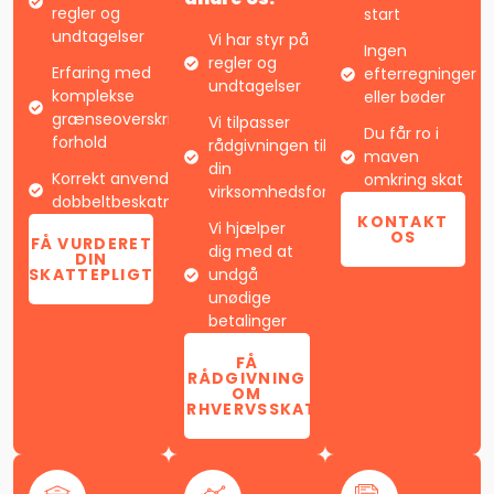
regler og
start
undtagelser
Vi har styr på
Ingen
regler og
Erfaring med
efterregninger
undtagelser
komplekse
eller bøder
grænseoverskridende
Vi tilpasser
Du får ro i
forhold
rådgivningen til
maven
din
Korrekt anvendelse af
omkring skat
virksomhedsform
dobbeltbeskatningsaftaler
KONTAKT
Vi hjælper
OS
FÅ VURDERET
dig med at
DIN
SKATTEPLIGT
undgå
unødige
betalinger
FÅ
RÅDGIVNING
OM
ERHVERVSSKAT