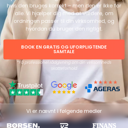
hvis den bruges korrekt – men den er ikke for
alle. Vi hjælper dig med at vurdere, om
ordningen passer til din virksomhed, og
hvordan du bruger den rigtigt.
BOOK EN GRATIS OG UFORPLIGTENDE
SAMTALE
*Få professionel rådgivning om din virksomheds
skatteforhold
Vi er nævnt i følgende medier