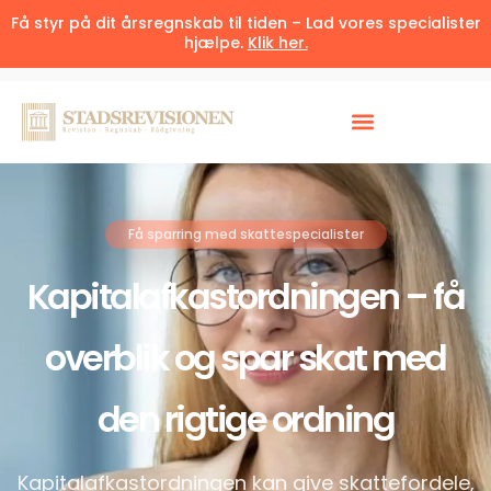
Få styr på dit årsregnskab til tiden – Lad vores specialister
hjælpe.
Klik her.
Få sparring med skattespecialister
Kapitalafkastordningen – få
overblik og spar skat med
den rigtige ordning
Kapitalafkastordningen kan give skattefordele,