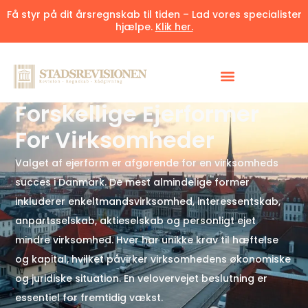
Få styr på dit årsregnskab til tiden – Lad vores specialister
hjælpe.
Klik her.
Udgivet 23. juli 2025
7 minutter
Forskellige Ejerformer
For Virksomheder
Valget af ejerform er afgørende for en virksomheds
succes i Danmark. De mest almindelige former
inkluderer enkeltmandsvirksomhed, interessentskab,
anpartsselskab, aktieselskab og personligt ejet
mindre virksomhed. Hver har unikke krav til hæftelse
og kapital, hvilket påvirker virksomhedens økonomiske
og juridiske situation. En velovervejet beslutning er
essentiel for fremtidig vækst.