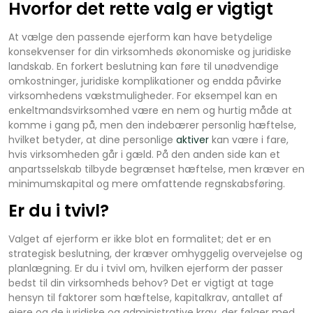
Hvorfor det rette valg er vigtigt
At vælge den passende ejerform kan have betydelige
konsekvenser for din virksomheds økonomiske og juridiske
landskab. En forkert beslutning kan føre til unødvendige
omkostninger, juridiske komplikationer og endda påvirke
virksomhedens vækstmuligheder. For eksempel kan en
enkeltmandsvirksomhed være en nem og hurtig måde at
komme i gang på, men den indebærer personlig hæftelse,
hvilket betyder, at dine personlige
aktiver
kan være i fare,
hvis virksomheden går i gæld. På den anden side kan et
anpartsselskab tilbyde begrænset hæftelse, men kræver en
minimumskapital og mere omfattende regnskabsføring.
Er du i tvivl?
Valget af ejerform er ikke blot en formalitet; det er en
strategisk beslutning, der kræver omhyggelig overvejelse og
planlægning. Er du i tvivl om, hvilken ejerform der passer
bedst til din virksomheds behov? Det er vigtigt at tage
hensyn til faktorer som hæftelse, kapitalkrav, antallet af
ejere og de juridiske og administrative krav, der følger med