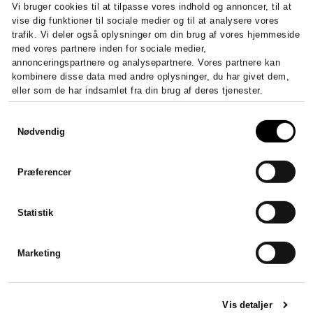
Vi bruger cookies til at tilpasse vores indhold og annoncer, til at
vise dig funktioner til sociale medier og til at analysere vores
trafik. Vi deler også oplysninger om din brug af vores hjemmeside
med vores partnere inden for sociale medier,
annonceringspartnere og analysepartnere. Vores partnere kan
kombinere disse data med andre oplysninger, du har givet dem,
eller som de har indsamlet fra din brug af deres tjenester.
Samtykkevalg
Nødvendig
Sådan stifter du et ApS – krav,
kapital og registrering
Præferencer
Stift et ApS fra 20.000 kr. i...
Statistik
LÆS HELE ARTIKLEN
Marketing
Vis detaljer