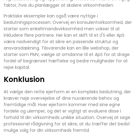
faktor, hvis du planlægger at skalere virksomheden.
Praktiske eksempler kan også være nyttige i
beslutningsprocessen. Overvej en konsulentvirksomhed, der
starter som enkeltmandsvirksomhed men vokser til at
inkludere flere partnere. Her kan et skift til et I/S eller ApS
være nødvendigt for at sikre en passende struktur og
ansvarsdækning. Tilsvarende kan en lille webshop, der
starter som PMV, vælge at omdanne til et ApS for at drage
fordel af begrænset hæftelse og bedre muligheder for at
rejse kapital.
Konklusion
At vælge den rette ejerform er en kompleks beslutning, der
kræver nøje overvejelse af dine nuværende behov og
fremtidige mål. Hver ejerform kommer med sine egne
fordele og ulemper, og det er vigtigt at evaluere disse i
forhold til din virksomheds unikke situation. Overvej at søge
professionel rådgivning for at sikre, at du træffer det bedst
mulige valg for din virksomheds fremtid.