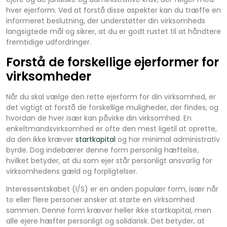
hver ejerform. Ved at forstå disse aspekter kan du træffe en
informeret beslutning, der understøtter din virksomheds
langsigtede mål og sikrer, at du er godt rustet til at håndtere
fremtidige udfordringer.
Forstå de forskellige ejerformer for
virksomheder
Når du skal vælge den rette ejerform for din virksomhed, er
det vigtigt at forstå de forskellige muligheder, der findes, og
hvordan de hver især kan påvirke din virksomhed. En
enkeltmandsvirksomhed er ofte den mest ligetil at oprette,
da den ikke kræver
startkapital
og har minimal administrativ
byrde. Dog indebærer denne form personlig hæftelse,
hvilket betyder, at du som ejer står personligt ansvarlig for
virksomhedens gæld og forpligtelser.
Interessentskabet (I/S) er en anden populær form, især når
to eller flere personer ønsker at starte en virksomhed
sammen. Denne form kræver heller ikke startkapital, men
alle ejere hæfter personligt og solidarisk. Det betyder, at