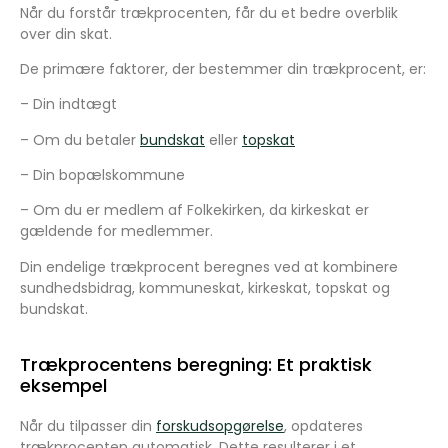
Når du forstår trækprocenten, får du et bedre overblik
over din skat.
De primære faktorer, der bestemmer din trækprocent, er:
–
Din indtægt
–
Om du betaler
bundskat
eller
topskat
–
Din bopælskommune
–
Om du er medlem af Folkekirken, da kirkeskat er
gældende for medlemmer.
Din endelige trækprocent beregnes ved at kombinere
sundhedsbidrag, kommuneskat, kirkeskat, topskat og
bundskat.
Trækprocentens beregning: Et praktisk
eksempel
Når du tilpasser din
forskudsopgørelse
, opdateres
trækprocenten automatisk. Dette resulterer i et