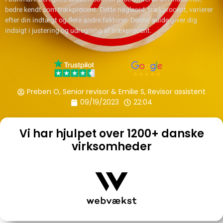
bedre kendt som trækprocent. Dette nøgleord, trækprocent, varierer
efter din indtægt og flere andre faktorer. Denne guide giver dig
indsigt i justering og udregning af trækprocent.
Preben O, Senior revisor & Emilie S, Revisor assistent
09/19/2023
22:04
Vi har hjulpet over 1200+ danske
virksomheder