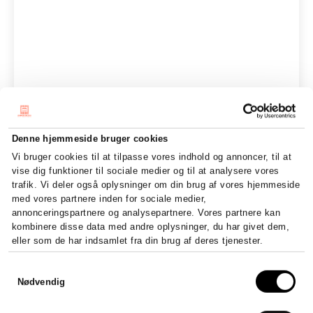
Denne hjemmeside bruger cookies
Vi bruger cookies til at tilpasse vores indhold og annoncer, til at
vise dig funktioner til sociale medier og til at analysere vores
trafik. Vi deler også oplysninger om din brug af vores hjemmeside
med vores partnere inden for sociale medier,
annonceringspartnere og analysepartnere. Vores partnere kan
kombinere disse data med andre oplysninger, du har givet dem,
eller som de har indsamlet fra din brug af deres tjenester.
Sådan stifter du et ApS –
Dig
Samtykkevalg
krav, kapital og registrering
Nødvendig
Digit
en sik
Stift et ApS fra 20.000 kr. i...