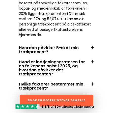
baseret på forskellige faktorer som løn,
bopæl og medlemskab af folkekirken. I
2025 ligger trækprocenten i Danmark
mellem 37% og 52,07%. Du kan se din
personlige trækprocent på dit skattekort
eller ved at besøge Skattestyrelsens
hjemmeside.
Hvordan påvirker B-skat min
trækprocent?
Hvad er indtjeningsgrænsen for
en folkepensionist i 2025, og
hvordan påvirker det
trækprocenten?
Hvilke faktorer bestemmer min
trækprocent?
BOOK EN UFORPLIGTENDE SAMTALE
4.8/5
af
60+
tilfredsstillede kunder