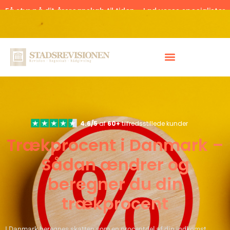
Få styr på dit årsregnskab til tiden – Lad vores specialister
hjælpe.
Klik her.
4.6/5
af
60+
tilfredsstillede kunder
Trækprocent i Danmark –
Sådan ændrer og
beregner du din
trækprocent
I Danmark beregnes skatten som en procentdel af din indkomst,