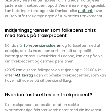
Skattestyrelsen enten skære i dit månedsfradrag eller
justere din trækprocent opad. Ved mindre, engangsbeløb
kan betalinger foretages via Dankort eller
netbank
, hvor
du selv står for udregningen af B-skattens trækprocent.
Indtjeningsgrænser som folkepensionist
med fokus på trækprocent
Når du når
folkepensionsalderen
og fortsætter med at
arbejde, skal du være opmærksom på en specifik
indtægtsgrænse. Overskrider du denne, kan det påvirke
din trækprocent og dermed pensionen.
I 2025 kan du som folkepensionist tjene op til 122.004 kr.
efter
AM-bidrag
uden at påvirke trækprocenten, som kan
have indflydelse på dit pensionstillæg.
Hvordan fastsættes din trækprocent?
Din trækprocent er resultatet af en række
skattemæssige faktorer kombineret med din indkomst.