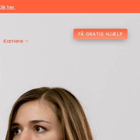
Klik her.
FÅ GRATIS HJÆLP
Karriere