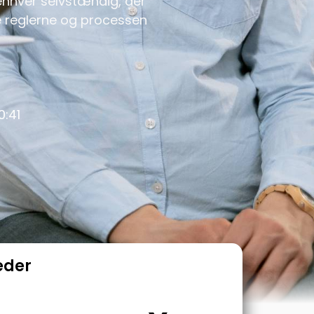
nhver selvstændig, der
e reglerne og processen
0:41
eder