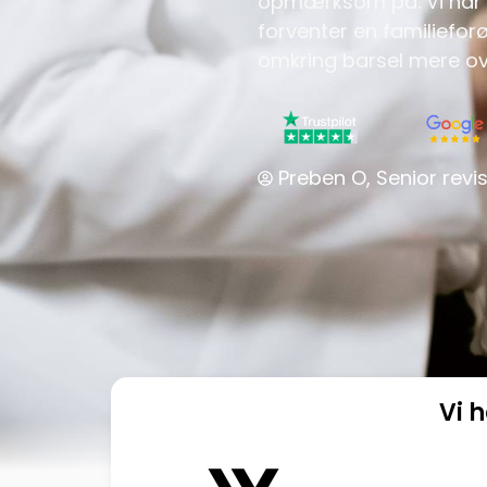
opmærksom på. Vi har 
forventer en familiefo
omkring barsel mere ove
Preben O, Senior revis
Vi 