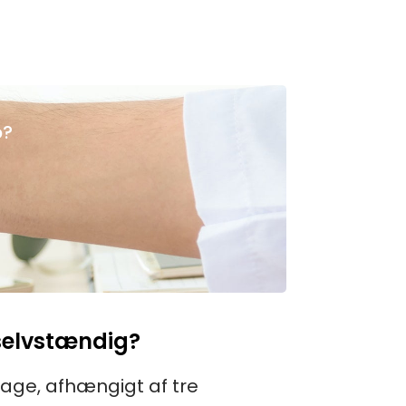
p?
 selvstændig?
age, afhængigt af tre