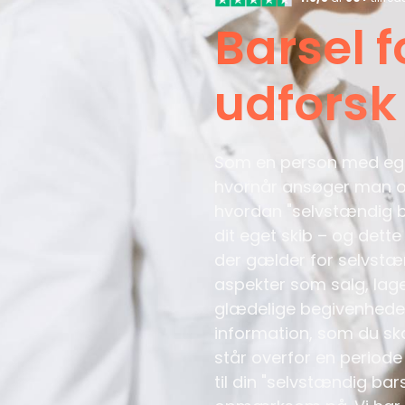
Barsel 
udforsk
Som en person med ege
hvornår ansøger man om
hvordan "selvstændig b
dit eget skib – og dett
der gælder for selvstæn
aspekter som salg, lag
glædelige begivenheder,
information, som du s
står overfor en periode
til din "selvstændig ba