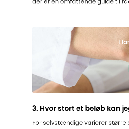
der er en omfattende guide til r
Har
3. Hvor stort et beløb kan
For selvstændige varierer størr