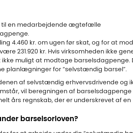
rt til en medarbejdende ægtefælle
dagpenge.
ing 4.460 kr. om ugen før skat, og for at mo
ære 231.920 kr. Hvis virksomheden ikke gene
et ikke muligt at modtage barselsdagpenge. De
e planlægninger for “selvstændig barsel”.
rdenen af selvstændig erhvervsdrivende og i
omstår, vil beregningen af barselsdagpeng
helt års regnskab, der er underskrevet af en 
 under barselsorloven?