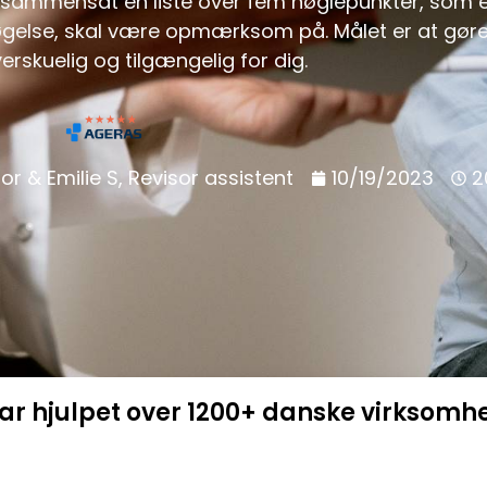
sammensat en liste over fem nøglepunkter, som e
røgelse, skal være opmærksom på. Målet er at gør
rskuelig og tilgængelig for dig.
or & Emilie S, Revisor assistent
10/19/2023
2
har hjulpet over 1200+ danske virksomh