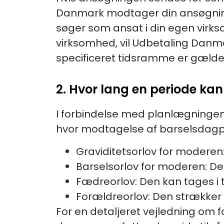
Danmark modtager din ansøgning.
søger som ansat i din egen virk
virksomhed, vil Udbetaling Danm
specificeret tidsramme er gælde
2. Hvor lang en periode k
I forbindelse med planlægningen a
hvor modtagelse af barselsdagpe
Graviditetsorlov for moderen:
Barselsorlov for moderen: Den
Fædreorlov: Den kan tages i t
Forældreorlov: Den strækker 
For en detaljeret vejledning om 