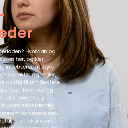
–
eder
sperioden? Hvordan og
essen her, og lær
ig indebærer at styre
ige aspekter og regler,
e dygtig til at håndtere
spunkter, hvor nye og
e udfordringer og
r du som selvstændig
g igennem forberedelsen
detaljer, du skal være