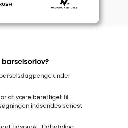
 barselsorlov?
e barselsdagpenge under
or at være berettiget til
nsøgningen indsendes senest
 det tidspunkt, Udbetaling