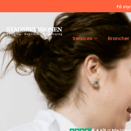
Få sty
Services
Brancher
4.6/5
af
60+
tilfre