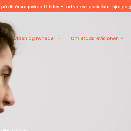
r på dit årsregnskab til tiden – Lad vores specialister hjælpe.
Viden og nyheder
Om Stadsrevisionen
dsstillede kunder