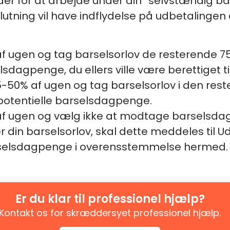
r for at arbejde under din “selvstændig bars
tning vil have indflydelse på udbetalingen
af ugen og tag barselsorlov de resterende 75% 
agpenge, du ellers ville være berettiget til
50% af ugen og tag barselsorlov i den restere
potentielle barselsdagpenge.
 af ugen og vælg ikke at modtage barselsd
er din barselsorlov, skal dette meddeles til
arselsdagpenge i overensstemmelse hermed.
Er du klar til professionel hjælp?
Kontakt os for skræddersyet professionel hjælp.