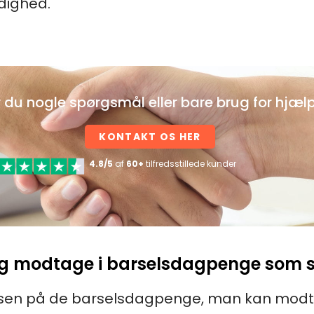
ådighed.
 du nogle spørgsmål eller bare brug for hjæl
KONTAKT OS HER
4.8/5
af
60+
tilfredsstillede kunder
 jeg modtage i barselsdagpenge som
elsen på de barselsdagpenge, man kan modt