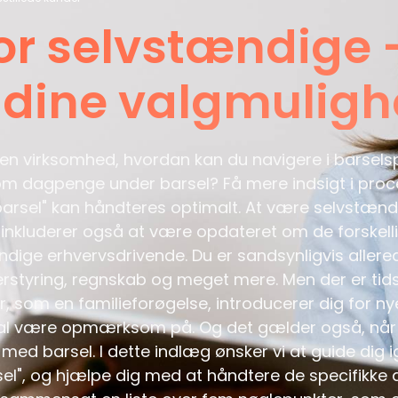
for selvstændige 
 dine valgmuligh
n virksomhed, hvordan kan du navigere i barsel
 dagpenge under barsel? Få mere indsigt i proc
arsel" kan håndteres optimalt. At være selvstænd
e inkluderer også at være opdateret om de forskell
dige erhvervsdrivende. Du er sandsynligvis allered
erstyring, regnskab og meget mere. Men der er tid
 som en familieforøgelse, introducerer dig for ny
kal være opmærksom på. Og det gælder også, nå
 med barsel. I dette indlæg ønsker vi at guide di
rsel", og hjælpe dig med at håndtere de specifikke 