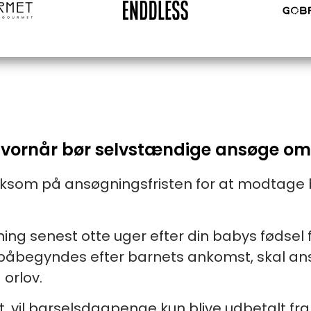
 Hvornår bør selvstændige ansøge om
rksom på ansøgningsfristen for at modtag
ing senest otte uger efter din babys fødsel f
 påbegyndes efter barnets ankomst, skal a
 orlov.
, vil barselsdagpenge kun blive udbetalt fra