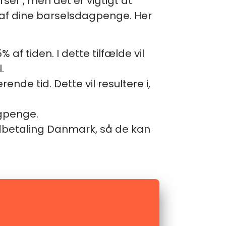
el”, men det er vigtigt at
 af dine barselsdagpenge. Her
af tiden. I dette tilfælde vil
.
nde tid. Dette vil resultere i,
agpenge.
 Udbetaling Danmark, så de kan