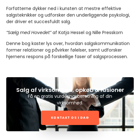
Forfatterne dykker ned i kunsten at mestre effektive
salgsteknikker og udforsker den underliggende psykologi,
der driver et succesfuldt salg.
“Sælg med Hovedet”
af Katja Hessel og Nille Presskorn
Denne bog kaster lys over, hvordan salgskommunikation
former relationer og påvirker følelser, samt udforsker
hjernens respons på forskellige faser af salgsprocessen.
Salg af virksomhed, opkøb & fusioner
Få en gratis vurderingsberetning af din
virksomhed.
KONTAKT OS I DAG