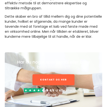
effektiv metode til at demonstrere ekspertise og
tiltrække målgruppen.
Dette skaber en bro af tillid mellem dig og dine potentielle
kunder, hvilket er afgørende, da mange kunder er
tøvende med at foretage et køb ved første møde med
en virksomhed online. Men når tilliden er etableret, bliver
kunderne mere tilbøjelige til at handle, når de er klar.
Har du nogle spørgsmål eller bare
brug for hjælp?
KONTAKT OS HER
4.8/5
af
60+
tilfredsstillede
kunder