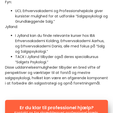
Fyn:
UCL Erhvervsakademi og Professionshøjskole giver
kursister mulighed for at udforske “Salgspsykologi og
Grundlæggende Salg.”
Jylland:
I Jylland kan du finde relevante kurser hos IBA
Erhvervsakademi Kolding, Erhvervsakademi Aarhus,
og Erhvervsakademi Dania, alle med fokus på “Salg
og Salgspsykologi.”
TACK i Jylland tilbyder også deres specialkursus
“Salgets Psykologi.”
Disse uddannelsesmuligheder tilbyder en bred vifte af
perspektiver og værktøjer til at forstå og mestre
salgspsykologi, hvilket kan være en afgørende komponent
i at forbedre din salgsstrategi og opnå forretningsmål.
Er du klar til professionel hjælp?
Kontakt os for skræddersyet professionel hjælp.