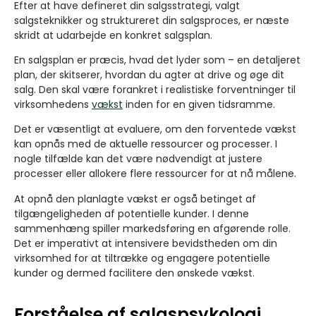
Efter at have defineret din salgsstrategi, valgt
salgsteknikker og struktureret din salgsproces, er næste
skridt at udarbejde en konkret salgsplan.
En salgsplan er præcis, hvad det lyder som – en detaljeret
plan, der skitserer, hvordan du agter at drive og øge dit
salg. Den skal være forankret i realistiske forventninger til
virksomhedens
vækst
inden for en given tidsramme.
Det er væsentligt at evaluere, om den forventede vækst
kan opnås med de aktuelle ressourcer og processer. I
nogle tilfælde kan det være nødvendigt at justere
processer eller allokere flere ressourcer for at nå målene.
At opnå den planlagte vækst er også betinget af
tilgængeligheden af potentielle kunder. I denne
sammenhæng spiller markedsføring en afgørende rolle.
Det er imperativt at intensivere bevidstheden om din
virksomhed for at tiltrække og engagere potentielle
kunder og dermed facilitere den ønskede vækst.
Forståelse af salgspsykologi