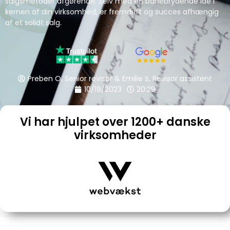
salgsmetoder afgørende. Selv med en banebrydende idé i
kernen af din virksomhed, er fremdrift og succes afhængig
af et solidt salg.
Preben O, Senior revisor & Emilie S, Revisor assistent
10/19/2023
20:29
Vi har hjulpet over 1200+ danske
virksomheder