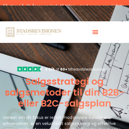
Få styr på dit årsregnskab til tiden – Lad vores specialister
hjælpe.
Klik her.
4.6/5
af
60+
tilfredsstillede kunder
Salgsstrategi og
salgsmetoder til din B2B-
eller B2C-salgsplan
Uanset om dit fokus er rettet mod private kunder eller
erhvervslivet, er en veludviklet salgsstrategi og effektive