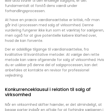
ikke altid svarer til den endelige salgspris, er det
fundamentalt at forstå dens værdi under
forhandlingsprocessen.
At have en præcis værdiansættelse er kritisk, når man
går ind i processen med salg af virksomhed. Denne
vurdering fungerer ikke kun som et værktøj for sælgeren,
men også for at give potentielle købere klarhed over,
hvad de kan forvente.
Der er adskillige tilgange til værdiansættelse, fra
kvalitative til kvantitative metoder. At vælge den rette
metode kan være afgørende for salg af virksomhed. Hvis
du er usikker på denne del af salgsprocessen, kan det
anbefales at kontakte en revisor for professionel
vejledning.
Konkurrenceklausul i relation til salg af
virksomhed
Når en virksomhed skifter hænder, er det almindeligt, at
begge parter indgår en aftale for at forhindre sælgeren i