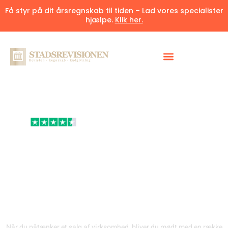
Få styr på dit årsregnskab til tiden – Lad vores specialister
hjælpe.
Klik her.
4.6/5
af
60+
tilfredsstillede kunder
Overvejelser ved salg af
virksomhed – fra
værdiansættelse til skat
og kontrakter
Når du påtænker et salg af virksomhed, bliver du mødt med en række