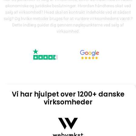
økonomiske og juridiske beslutninger. Hvordan håndteres skat ved
salg af virksomhed? Hvad skal en kontrakt indeholde ved et sådant
salg? Og hvilke metoder bruges for at vurdere virksomhedens værdi?
Dette indlæg guider dig gennem nøglepunkterne ved salg af
virksomhed.
Preben O, Senior revisor & Emilie S, Revisor assistent
09/19/2023
22:18
Vi har hjulpet over 1200+ danske
virksomheder