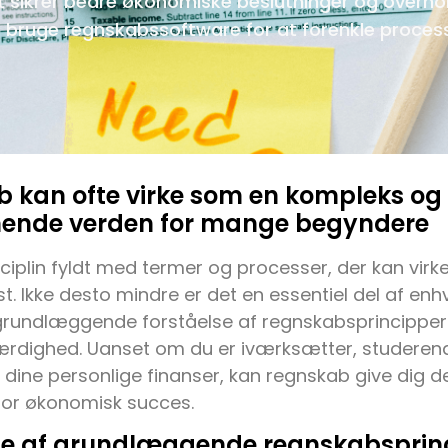
lket sikrer bedre økonomiske beslutninger og overho
t bruge regnskabssoftware for at forenkle proces
 kan ofte virke som en kompleks og
nde verden for mange begyndere
sciplin fyldt med termer og processer, der kan virk
st. Ikke desto mindre er det en essentiel del af en
n grundlæggende forståelse af regnskabsprincippe
ærdighed. Uanset om du er iværksætter, studerende
å dine personlige finanser, kan regnskab give dig 
or økonomisk succes.
se af grundlæggende regnskabsprin