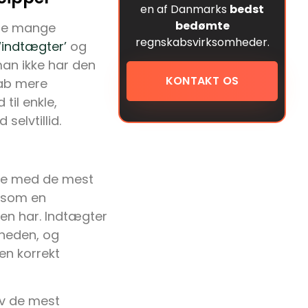
en af Danmarks
bedst
bedømte
 de mange
regnskabsvirksomheder.
‘indtægter’
og
 man ikke har den
KONTAKT OS
kab mere
til enkle,
selvtillid.
arte med de mest
, som en
den har. Indtægter
mheden, og
en korrekt
lv de mest