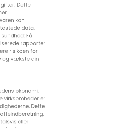
ifter: Dette
er.
twaren kan
tastede data.
 sundhed: Få
erede rapporter.
re risikoen for
ve og vækste din
mhedens økonomi,
le virksomheder er
yndighederne. Dette
atteindberetning.
alsvis eller