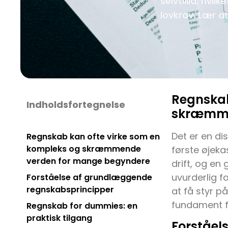
selvtillid, hvi
lovkrav. Lær a
Regnskab
Indholdsfortegnelse
skræmme
Det er en di
Regnskab kan ofte virke som en
kompleks og skræmmende
første øjeka
verden for mange begyndere
drift, og e
uvurderlig f
Forståelse af grundlæggende
regnskabsprincipper
at få styr p
fundament f
Regnskab for dummies: en
praktisk tilgang
Forståel