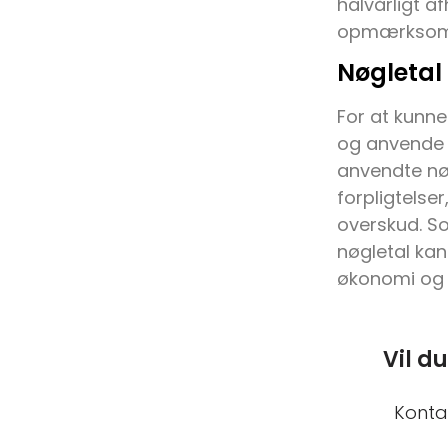
halvårligt a
opmærksom p
Nøgletal
For at kunn
og anvende nø
anvendte nøg
forpligtelse
overskud. Sol
nøgletal kan
økonomi og 
Vil d
Konta