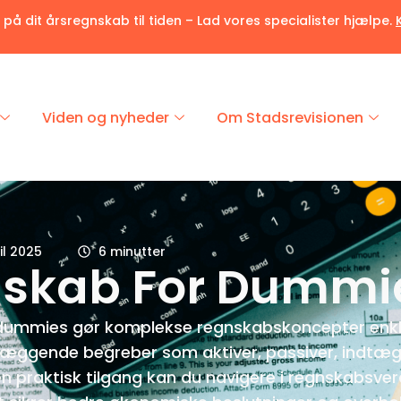
r på dit årsregnskab til tiden – Lad vores specialister hjælpe.
Viden og nyheder
Om Stadsrevisionen
il 2025
6 minutter
skab For Dummi
dummies gør komplekse regnskabskoncepter enkl
læggende begreber som aktiver, passiver, indtæg
en praktisk tilgang kan du navigere i regnskabsv