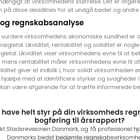
fhængigt af virksomhedens størrelse. Det er afgø
å disse deadlines for at undgå bøder og andre 
 og regnskabsanalyse
e vurdere virksomhedens økonomiske sundhed er det
gletal. Likviditet, rentabilitet og soliditet er nogl
letal. Likviditet viser virksomhedens evne til at be
r, mens rentabilitet måler virksomhedens evne til a
iditet giver et indblik i, hvor solidt virksomheden er
 hjælpe med at identificere styrker og svagheder
kan være afgørende for at træffe informerede bes
u have helt styr på din virksomheds reg
bogføring til årsrapport?
kt Stadsrevisionen Danmark, og få professionel hj
Danmarks bedst bedømte regnskabsvirksomhe