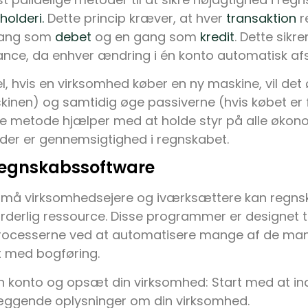
olderi.
Dette princip kræver, at hver
transaktion
r
gang som
debet
og en gang som
kredit
. Dette sikr
alance, da enhver ændring i én konto automatisk afs
, hvis en virksomhed køber en ny maskine, vil de
kinen) og samtidig øge passiverne (hvis købet er
ne metode hjælper med at holde styr på alle øko
t der er gennemsigtighed i regnskabet.
regnskabssoftware
må virksomhedsejere og iværksættere kan regns
derlig ressource. Disse programmer er designet til
ocesserne ved at automatisere mange af de manu
t med bogføring.
n konto og opsæt din virksomhed: Start med at in
ggende oplysninger om din virksomhed.