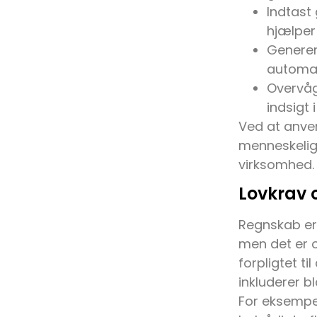
Indtast
hjælper
Generer
automat
Overvåg
indsigt 
Ved at anve
menneskelige
virksomhed.
Lovkrav 
Regnskab er 
men det er o
forpligtet t
inkluderer 
For eksempe