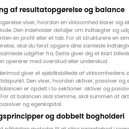
g af resultatopgørelse og balance
pgørelse viser, hvordan en virksomhed klarer sig 
ode. Den indeholder detaljer om indtægter og udgif
enten en profit eller et tab. For at strukturere en si
relse, skal du først opgøre dine samlede indtægt
amlede udgifter fra. Dette giver dig et klart billed
n opererer med overskud eller underskud.
erimod giver et øjebliksbillede af virksomhedens
 tidspunkt. Den viser, hvordan aktiver, passiver og
Balancen er opdelt i to sektioner: aktiver og passi
. For at balancen skal stemme, skal summen af akt
assiver og egenkapital.
gsprincipper og dobbelt bogholderi
t pålidelige metoder til at sikre nøjagtighed i reg