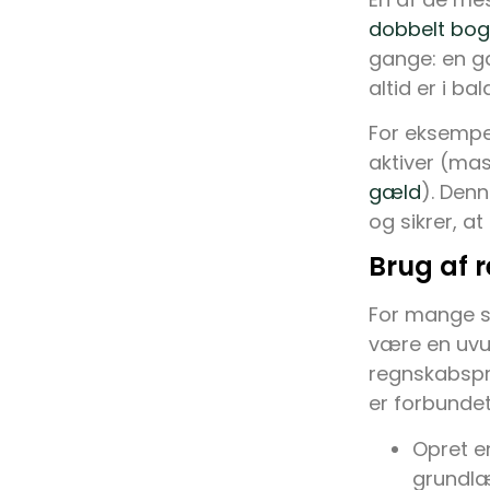
dobbelt bogh
gange: en 
altid er i b
For eksempel
aktiver (mas
gæld
). Den
og sikrer, a
Brug af 
For mange s
være en uvur
regnskabspr
er forbunde
Opret e
grundlæ