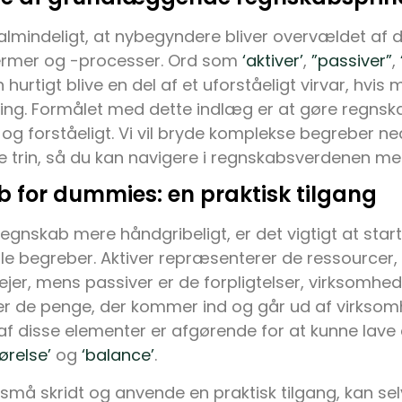
ualmindeligt, at nybegyndere bliver overvældet af
rmer og -processer. Ord som
‘aktiver’
,
”passiver”
,
 hurtigt blive en del af et uforståeligt virvar, hvis
ning. Formålet med dette indlæg er at gøre regns
 og forståeligt. Vi vil bryde komplekse begreber ned 
ge trin, så du kan navigere i regnskabsverdenen med 
 for dummies: en praktisk tilgang
regnskab mere håndgribeligt, er det vigtigt at st
e begreber. Aktiver repræsenterer de ressourcer
jer, mens passiver er de forpligtelser, virksomhe
 er de penge, der kommer ind og går ud af virkso
af disse elementer er afgørende for at kunne lave 
ørelse’
og
‘balance’
.
små skridt og anvende en praktisk tilgang, kan se