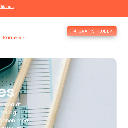
Klik her.
FÅ GRATIS HJÆLP
Karriere
es
e ved at
ter og
erdenen med