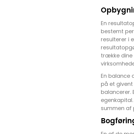
Opbygnin
En resultato
bestemt peri
resulterer i 
resultatopgø
trække dine s
virksomhede
En balance d
på et givent
balancerer. 
egenkapital
summen af p
Bogførin
En af de mes