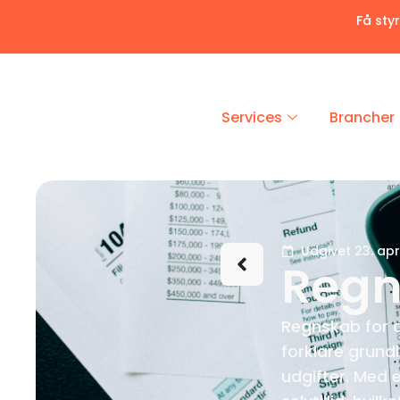
Få sty
Services
Brancher
Udgivet 23. apr
Regn
Regnskab for 
forklare grund
udgifter. Med 