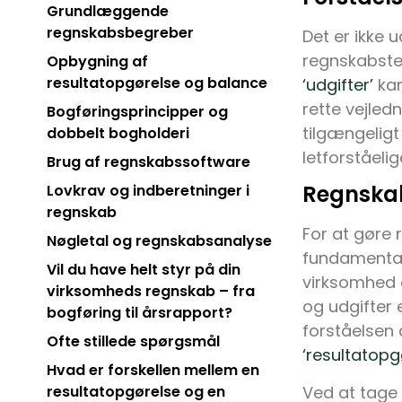
Grundlæggende
regnskabsbegreber
Det er ikke 
regnskabste
Opbygning af
resultatopgørelse og balance
‘udgifter’
kan
rette vejled
Bogføringsprincipper og
tilgængeligt
dobbelt bogholderi
letforståeli
Brug af regnskabssoftware
Regnskab
Lovkrav og indberetninger i
regnskab
For at gøre 
Nøgletal og regnskabsanalyse
fundamental
Vil du have helt styr på din
virksomhed e
virksomheds regnskab – fra
og udgifter
bogføring til årsrapport?
forståelsen 
Ofte stillede spørgsmål
‘resultatopg
Hvad er forskellen mellem en
Ved at tage 
resultatopgørelse og en