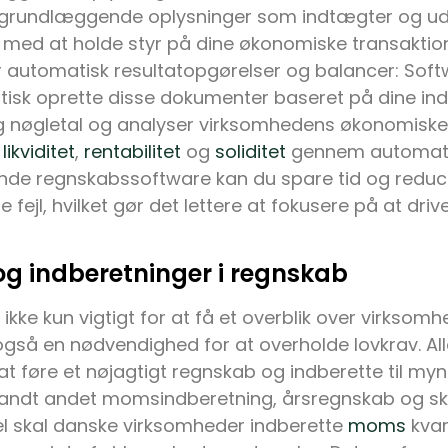
 grundlæggende oplysninger som indtægter og udg
 med at holde styr på dine økonomiske transaktion
 automatisk resultatopgørelser og balancer: Sof
isk oprette disse dokumenter baseret på dine ind
 nøgletal og analyser virksomhedens økonomiske
i
likviditet
,
rentabilitet
og
soliditet
gennem automatis
nde regnskabssoftware kan du spare tid og reduce
 fejl, hvilket gør det lettere at fokusere på at dri
og indberetninger i regnskab
ikke kun vigtigt for at få et overblik over virkso
gså en nødvendighed for at overholde lovkrav. Al
il at føre et nøjagtigt regnskab og indberette til m
blandt andet momsindberetning, årsregnskab og sk
l skal danske virksomheder indberette
moms
kvart