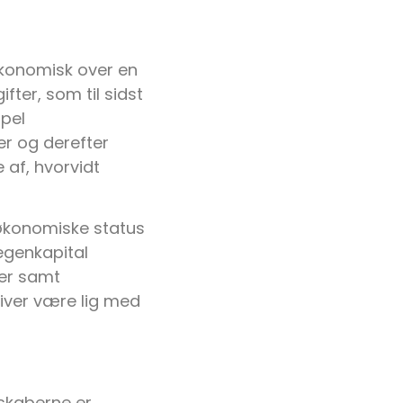
økonomisk over en
ter, som til sidst
mpel
er og derefter
e af, hvorvidt
 økonomiske status
 egenkapital
ver samt
iver være lig med
nskaberne er