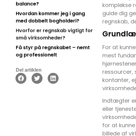
balance?
komplekse re
guide dig g
Hvordan kommer jeg i gang
med dobbelt bogholderi?
regnskab, de
Hvorfor er regnskab vigtigt for
Grundlæ
små virksomheder?
For at kunne
Få styr på regnskabet – nemt
og professionelt
mest fundame
hjørnestene
Del artiklen
ressourcer, 
kontanter, e
virksomhede
Indtægter e
eller tjenes
virksomheden
for at kunne
billede af v