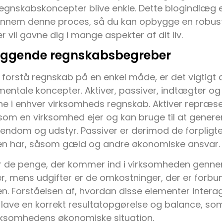
gnskabskoncepter blive enkle. Dette blogindlæg er
ennem denne proces, så du kan opbygge en robust
r vil gavne dig i mange aspekter af dit liv.
ggende regnskabsbegreber
 forstå regnskab på en enkel måde, er det vigtigt
ntale koncepter. Aktiver, passiver, indtægter og 
ne i enhver virksomheds regnskab. Aktiver repræs
som en virksomhed ejer og kan bruge til at gener
jendom og udstyr. Passiver er derimod de forpligt
n har, såsom gæld og andre økonomiske ansvar.
r de penge, der kommer ind i virksomheden genne
ter, mens udgifter er de omkostninger, der er forbu
. Forståelsen af, hvordan disse elementer intera
 lave en korrekt resultatopgørelse og balance, som 
irksomhedens økonomiske situation.