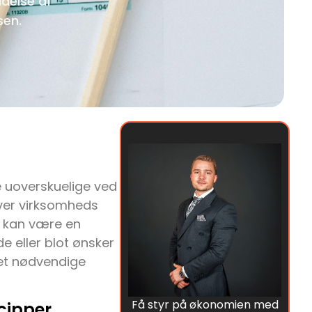
ldelse af
sen.
e uoverskuelige ved
hver virksomheds
r kan være en
 eller blot ønsker
det nødvendige
Få styr på økonomien med
cipper