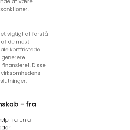
rende at være
sanktioner.
 vigtigt at forstå
e af de mest
tale kortfristede
t generere
 finansieret. Disse
 i virksomhedens
lutninger.
nskab – fra
ælp fra en af
der.