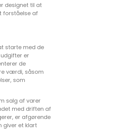
 designet til at
 forståelse af
 at starte med de
udgifter er
enterer de
ere værdi, såsom
elser, som
m salg af varer
ndet med driften af
gerer, er afgørende
giver et klart