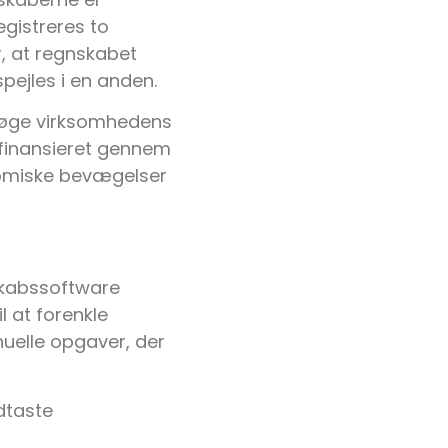
egistreres to
er, at regnskabet
pejles i en anden.
t øge virksomhedens
 finansieret gennem
nomiske bevægelser
kabssoftware
 at forenkle
elle opgaver, der
dtaste