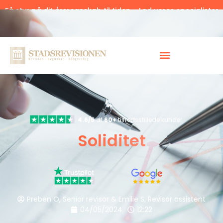
Få styr på dit årsregnskab til tiden – Lad vores specialister
hjælpe.
Klik her.
4.6/5
af
60+
tilfredsstillede kunder
Soliditet
Preben O, Senior revisor & Emilie S, Revisor assistent
04/05/2024
12:22