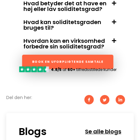
Hvad betyder det at have en
høj eller lav soliditetsgrad?
Hvad kan soliditetsgraden
bruges til?
Hvordan kan en virksomhed
forbedre sin soliditetsgrad?
BOOK EN UFORPLIGTENDE SAMTALE
4.8/5
af
60+
tilfredsstillede kunder
Del den her:
Blogs
Se alle blogs