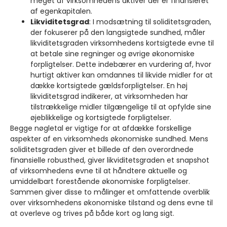
meget af virksomhedens aktiver der er finansieret
af egenkapitalen.
Likviditetsgrad
: I modsætning til soliditetsgraden,
der fokuserer på den langsigtede sundhed, måler
likviditetsgraden virksomhedens kortsigtede evne til
at betale sine regninger og øvrige økonomiske
forpligtelser. Dette indebærer en vurdering af, hvor
hurtigt aktiver kan omdannes til likvide midler for at
dække kortsigtede gældsforpligtelser. En høj
likviditetsgrad indikerer, at virksomheden har
tilstrækkelige midler tilgængelige til at opfylde sine
øjeblikkelige og kortsigtede forpligtelser.
Begge nøgletal er vigtige for at afdække forskellige
aspekter af en virksomheds økonomiske sundhed. Mens
soliditetsgraden giver et billede af den overordnede
finansielle robusthed, giver likviditetsgraden et snapshot
af virksomhedens evne til at håndtere aktuelle og
umiddelbart forestående økonomiske forpligtelser.
Sammen giver disse to målinger et omfattende overblik
over virksomhedens økonomiske tilstand og dens evne til
at overleve og trives på både kort og lang sigt.