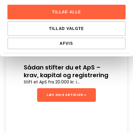
TILLAD ALLE
TILLAD VALGTE
AFVIS
Sådan stifter du et ApS –
Dig
krav, kapital og registrering
Digit
en sik
Stift et ApS fra 20.000 kr. i...
LÆS HELE ARTIKLEN