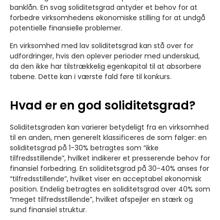
banklån. En svag soliditetsgrad antyder et behov for at
forbedre virksomhedens økonomiske stilling for at undgå
potentielle finansielle problemer.
En virksomhed med lav soliditetsgrad kan stå over for
udfordringer, hvis den oplever perioder med underskud,
da den ikke har tilstrækkelig egenkapital til at absorbere
tabene. Dette kan i værste fald føre til konkurs.
Hvad er en god soliditetsgrad?
Soliditetsgraden kan varierer betydeligt fra en virksomhed
til en anden, men generelt klassificeres de som følger: en
soliditetsgrad på 1-30% betragtes som “ikke
tilfredsstillende”, hvilket indikerer et presserende behov for
finansiel forbedring. En soliditetsgrad på 30-40% anses for
“tilfredsstillende”, hvilket viser en acceptabel økonomisk
position. Endelig betragtes en soliditetsgrad over 40% som
“meget tilfredsstillende”, hvilket afspejler en stærk og
sund finansiel struktur.