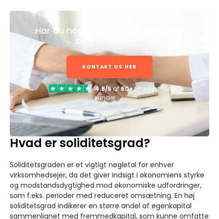
Har du nogle spørgsmål eller bare
brug for hjælp?
KONTAKT OS HER
4.8/5
af
60+
tilfredsstillede
kunder
Hvad er soliditetsgrad?
Soliditetsgraden er et vigtigt nøgletal for enhver
virksomhedsejer, da det giver indsigt i økonomiens styrke
og modstandsdygtighed mod økonomiske udfordringer,
som f.eks. perioder med reduceret omsætning. En høj
soliditetsgrad indikerer en større andel af egenkapital
sammenlignet med fremmedkapital, som kunne omfatte