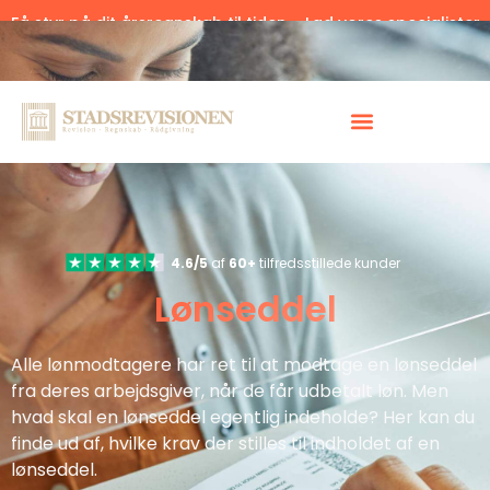
Få styr på dit årsregnskab til tiden – Lad vores specialister
hjælpe.
Klik her.
4.6/5
af
60+
tilfredsstillede kunder
Lønseddel
Alle lønmodtagere har ret til at modtage en lønseddel
fra deres arbejdsgiver, når de får udbetalt løn. Men
hvad skal en lønseddel egentlig indeholde? Her kan du
finde ud af, hvilke krav der stilles til indholdet af en
lønseddel.