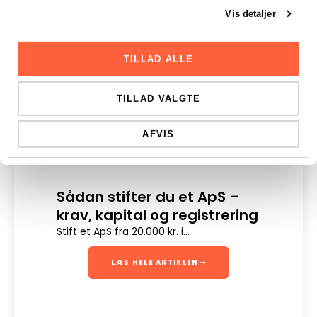
Vis detaljer
TILLAD ALLE
TILLAD VALGTE
AFVIS
Sådan stifter du et ApS –
Dig
krav, kapital og registrering
Digit
en sik
Stift et ApS fra 20.000 kr. i...
LÆS HELE ARTIKLEN