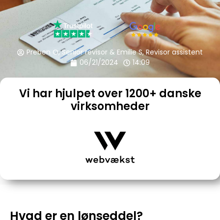
Preben O, Senior revisor & Emilie S, Revisor assistent
06/21/2024
14:09
Vi har hjulpet over 1200+ danske
virksomheder
Hvad er en lønseddel?