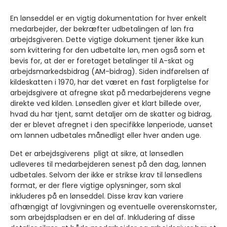
En lønseddel er en vigtig dokumentation for hver enkelt
medarbejder, der bekræfter udbetalingen af løn fra
arbejdsgiveren. Dette vigtige dokument tjener ikke kun
som kvittering for den udbetalte løn, men også som et
bevis for, at der er foretaget betalinger til A-skat og
arbejdsmarkedsbidrag (AM-bidrag). Siden indførelsen af
kildeskatten i 1970, har det været en fast forpligtelse for
arbejdsgivere at afregne skat på medarbejderens vegne
direkte ved kilden. Lønsedlen giver et klart billede over,
hvad du har tjent, samt detaljer om de skatter og bidrag,
der er blevet afregnet i den specifikke lønperiode, uanset
om lønnen udbetales månedligt eller hver anden uge.
Det er arbejdsgiverens pligt at sikre, at lønsedlen
udleveres til medarbejderen senest på den dag, lønnen
udbetales. Selvom der ikke er strikse krav til lønsedlens
format, er der flere vigtige oplysninger, som skal
inkluderes på en lønseddel. Disse krav kan variere
afhængigt af lovgivningen og eventuelle overenskomster,
som arbejdspladsen er en del af. Inkludering af disse