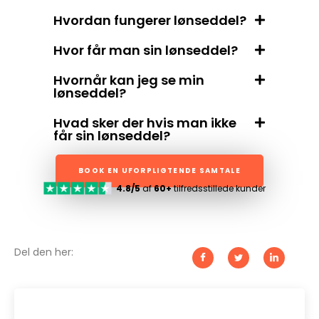
Hvordan fungerer lønseddel?
Hvor får man sin lønseddel?
Hvornår kan jeg se min
lønseddel?
Hvad sker der hvis man ikke
får sin lønseddel?
BOOK EN UFORPLIGTENDE SAMTALE
4.8/5
af
60+
tilfredsstillede kunder
Del den her: