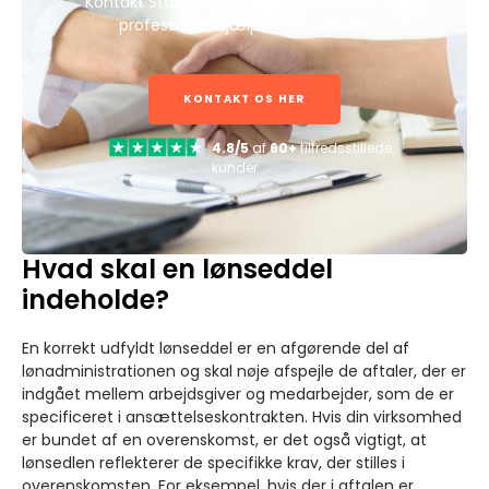
Kontakt Stadsrevisionen for skræddersyet
professionel hjælp til regnskabet.
KONTAKT OS HER
4.8/5
af
60+
tilfredsstillede
kunder
Hvad skal en lønseddel
indeholde?
En korrekt udfyldt lønseddel er en afgørende del af
lønadministrationen og skal nøje afspejle de aftaler, der er
indgået mellem arbejdsgiver og medarbejder, som de er
specificeret i ansættelseskontrakten. Hvis din virksomhed
er bundet af en overenskomst, er det også vigtigt, at
lønsedlen reflekterer de specifikke krav, der stilles i
overenskomsten. For eksempel, hvis der i aftalen er