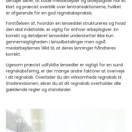
detaljer sikrer, at både medarbejder og arbejdsgiver har et
klart og præcist overblik over løntransaktionerne, hvilket
er afgørende for en god regnskabspraksis.
Forståelsen af, hvordan en lønseddel struktureres og hvad
den skal indeholde, er vigtig for enhver arbejdsgiver. En
korrekt og detaljeret lønseddel understøtter ikke kun
gennemsigtigheden i lønudbetalinger men også
medarbejdernes tillid til, at deres lønninger håndteres
korrekt.
Ligesom præcist udfyldte lønsedler er vigtigt for en sund
regnskabsføring, er der mange andre faktorer at overveje
i dit regnskab. Overlader du din virksomheds regnskab til
Stadsrevisionen, sikrer du at dit regnskab overholder alle
gældende regler og standarder.
Vil du sikre compliance i dit regnskab?