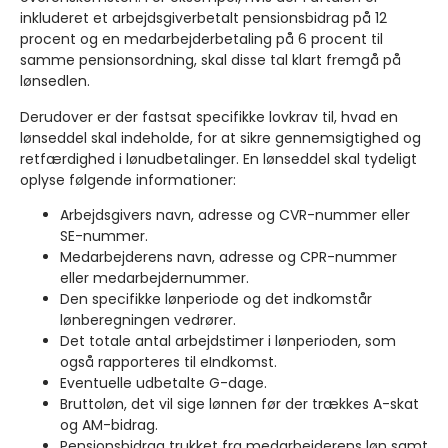
inkluderet et arbejdsgiverbetalt pensionsbidrag på 12
procent og en medarbejderbetaling på 6 procent til
samme pensionsordning, skal disse tal klart fremgå på
lønsedlen.
Derudover er der fastsat specifikke lovkrav til, hvad en
lønseddel skal indeholde, for at sikre gennemsigtighed og
retfærdighed i lønudbetalinger. En lønseddel skal tydeligt
oplyse følgende informationer:
Arbejdsgivers navn, adresse og CVR-nummer eller
SE-nummer.
Medarbejderens navn, adresse og CPR-nummer
eller medarbejdernummer.
Den specifikke lønperiode og det indkomstår
lønberegningen vedrører.
Det totale antal arbejdstimer i lønperioden, som
også rapporteres til eIndkomst.
Eventuelle udbetalte G-dage.
Bruttoløn, det vil sige lønnen før der trækkes A-skat
og AM-bidrag.
Pensionsbidrag trukket fra medarbejderens løn samt