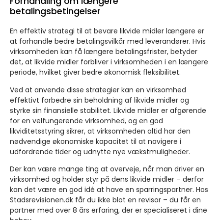
Forhandling om længere
betalingsbetingelser
En effektiv strategi til at bevare likvide midler længere er
at forhandle bedre betalingsvilkår med leverandører. Hvis
virksomheden kan få længere betalingsfrister, betyder
det, at likvide midler forbliver i virksomheden i en længere
periode, hvilket giver bedre økonomisk fleksibilitet.
Ved at anvende disse strategier kan en virksomhed
effektivt forbedre sin beholdning af likvide midler og
styrke sin finansielle stabilitet. Likvide midler er afgørende
for en velfungerende virksomhed, og en god
likviditetsstyring sikrer, at virksomheden altid har den
nødvendige økonomiske kapacitet til at navigere i
udfordrende tider og udnytte nye vækstmuligheder.
Der kan være mange ting at overveje, når man driver en
virksomhed og holder styr på dens likvide midler – derfor
kan det være en god idé at have en sparringspartner. Hos
Stadsrevisionen.dk får du ikke blot en revisor – du får en
partner med over 8 års erfaring, der er specialiseret i dine