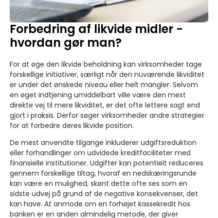
Forbedring af likvide midler -
hvordan gør man?
For at øge den likvide beholdning kan virksomheder tage
forskellige initiativer, særligt når den nuværende likviditet
er under det ønskede niveau eller helt mangler. Selvom
en øget indtjening umiddelbart ville være den mest
direkte vej til mere likviditet, er det ofte lettere sagt end
gjort i praksis. Derfor søger virksomheder andre strategier
for at forbedre deres likvide position.
De mest anvendte tilgange inkluderer udgiftsreduktion
eller forhandlinger om udvidede kreditfaciliteter med
finansielle institutioner. Udgifter kan potentielt reduceres
gennem forskellige tiltag, hvoraf en nedskæringsrunde
kan være en mulighed, skønt dette ofte ses som en
sidste udvej på grund af de negative konsekvenser, det
kan have. At anmode om en forhøjet kassekredit hos
banken er en anden almindelig metode, der giver