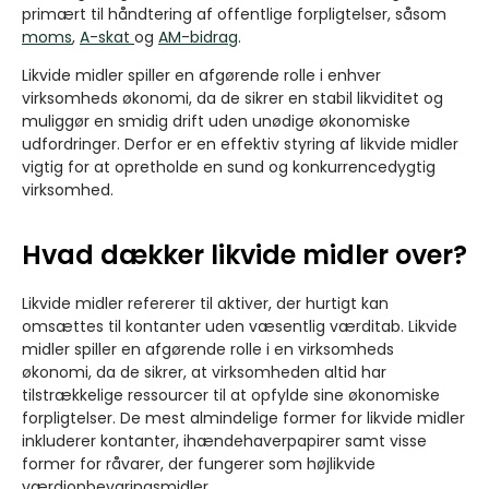
primært til håndtering af offentlige forpligtelser, såsom
moms
,
A-skat
og
AM-bidrag
.
Likvide midler spiller en afgørende rolle i enhver
virksomheds økonomi, da de sikrer en stabil likviditet og
muliggør en smidig drift uden unødige økonomiske
udfordringer. Derfor er en effektiv styring af likvide midler
vigtig for at opretholde en sund og konkurrencedygtig
virksomhed.
Hvad dækker likvide midler over?
Likvide midler refererer til aktiver, der hurtigt kan
omsættes til kontanter uden væsentlig værditab. Likvide
midler spiller en afgørende rolle i en virksomheds
økonomi, da de sikrer, at virksomheden altid har
tilstrækkelige ressourcer til at opfylde sine økonomiske
forpligtelser. De mest almindelige former for likvide midler
inkluderer kontanter, ihændehaverpapirer samt visse
former for råvarer, der fungerer som højlikvide
værdiopbevaringsmidler.