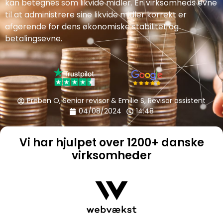
kan betegnes som likvide midler. En virksomheds evne
til at administrere sine likvide midler korrekt er
afgørende for dens økonomiske stabilitet og
betalingsevne.
Preben O, Senior revisor & Emilie S, Revisor assistent
04/08/2024
14:48
Vi har hjulpet over 1200+ danske
virksomheder