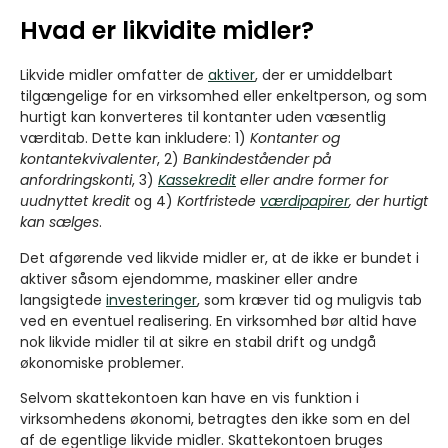
Hvad er likvidite midler?
Likvide midler omfatter de
aktiver
, der er umiddelbart
tilgængelige for en virksomhed eller enkeltperson, og som
hurtigt kan konverteres til kontanter uden væsentlig
værditab.
Dette kan inkludere: 1)
Kontanter og
kontantekvivalenter
, 2)
Bankindeståender på
anfordringskonti
, 3)
Kassekredit
eller andre former for
uudnyttet kredit
og 4)
Kortfristede
værdipapirer
, der hurtigt
kan sælges
.
Det afgørende ved likvide midler er, at de ikke er bundet i
aktiver såsom ejendomme, maskiner eller andre
langsigtede
investeringer
, som kræver tid og muligvis tab
ved en eventuel realisering. En virksomhed bør altid have
nok likvide midler til at sikre en stabil drift og undgå
økonomiske problemer.
Selvom skattekontoen kan have en vis funktion i
virksomhedens økonomi, betragtes den ikke som en del
af de egentlige likvide midler. Skattekontoen bruges