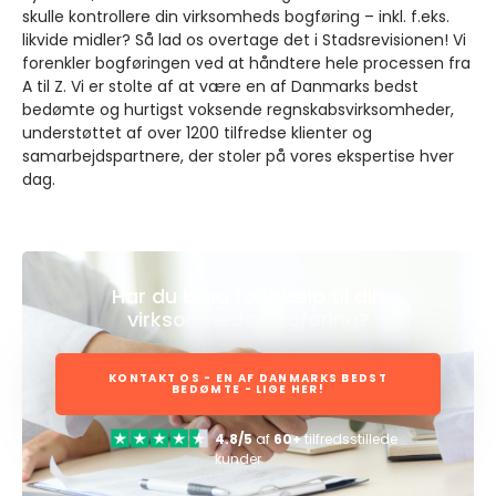
skulle kontrollere din virksomheds bogføring – inkl. f.eks.
likvide midler? Så lad os overtage det i Stadsrevisionen! Vi
forenkler bogføringen ved at håndtere hele processen fra
A til Z. Vi er stolte af at være en af Danmarks bedst
bedømte og hurtigst voksende regnskabsvirksomheder,
understøttet af over 1200 tilfredse klienter og
samarbejdspartnere, der stoler på vores ekspertise hver
dag.
Har du brug for hjælp til din
virksomheds bogføring?
KONTAKT OS - EN AF DANMARKS BEDST
BEDØMTE - LIGE HER!
4.8/5
af
60+
tilfredsstillede
kunder