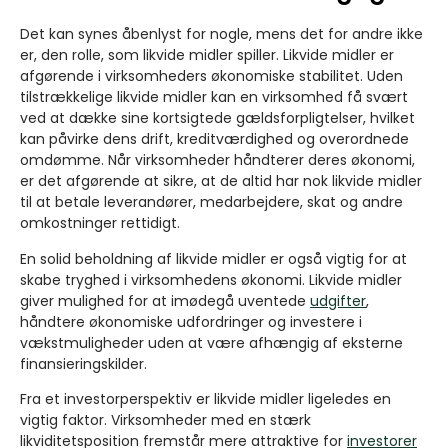
Det kan synes åbenlyst for nogle, mens det for andre ikke
er, den rolle, som likvide midler spiller. Likvide midler er
afgørende i virksomheders økonomiske stabilitet. Uden
tilstrækkelige likvide midler kan en virksomhed få svært
ved at dække sine kortsigtede gældsforpligtelser, hvilket
kan påvirke dens
drift, kreditværdighed og overordnede
omdømme. Når virksomheder håndterer deres økonomi,
er det afgørende at sikre, at de altid har nok likvide midler
til at betale leverandører, medarbejdere, skat og andre
omkostninger rettidigt.
En solid beholdning af likvide midler er også vigtig for at
skabe tryghed i virksomhedens økonomi. Likvide midler
giver mulighed for at imødegå uventede
udgifter
,
håndtere økonomiske udfordringer og investere i
vækstmuligheder uden at være afhængig af eksterne
finansieringskilder.
Fra et investorperspektiv er likvide midler ligeledes en
vigtig faktor. Virksomheder med en stærk
likviditetsposition fremstår mere attraktive for
investorer