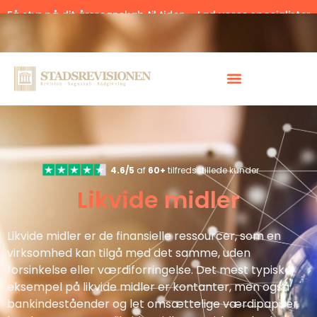
Få styr på dit årsregnskab til tiden – Lad vores specialister
hjælpe.
Klik her.
4.6/5
af
60+
tilfredsstillede kunder
Likvide midler
Likvide midler er de finansielle ressourcer, som en
virksomhed kan tilgå med det samme, uden
forsinkelse eller værdiforringelse. Det mest typiske
eksempel på likvide midler er kontanter, men også
bankindeståender og let omsættelige værdipapirer