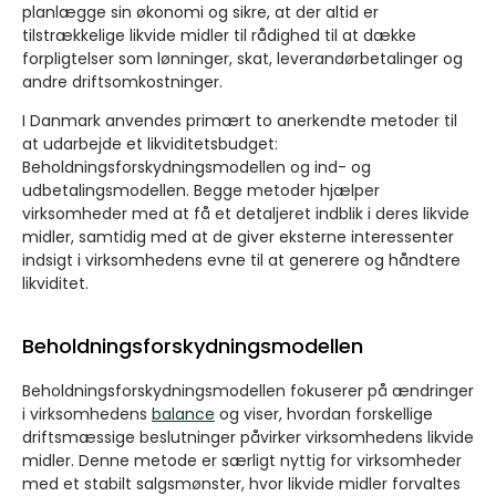
planlægge sin økonomi og sikre, at der altid er
tilstrækkelige likvide midler til rådighed til at dække
forpligtelser som lønninger, skat, leverandørbetalinger og
andre driftsomkostninger.
I Danmark anvendes primært to anerkendte metoder til
at udarbejde et likviditetsbudget:
Beholdningsforskydningsmodellen og ind- og
udbetalingsmodellen. Begge metoder hjælper
virksomheder med at få et detaljeret indblik i deres likvide
midler, samtidig med at de giver eksterne interessenter
indsigt i virksomhedens evne til at generere og håndtere
likviditet.
Beholdningsforskydningsmodellen
Beholdningsforskydningsmodellen fokuserer på ændringer
i virksomhedens
balance
og viser, hvordan forskellige
driftsmæssige beslutninger påvirker virksomhedens likvide
midler. Denne metode er særligt nyttig for virksomheder
med et stabilt salgsmønster, hvor likvide midler forvaltes