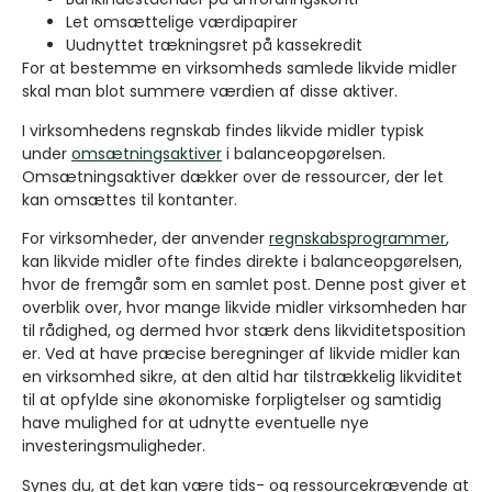
Let omsættelige værdipapirer
Uudnyttet trækningsret på kassekredit
For at bestemme en virksomheds samlede likvide midler
skal man blot summere værdien af disse aktiver.
I virksomhedens regnskab findes likvide midler typisk
under
omsætningsaktiver
i balanceopgørelsen.
Omsætningsaktiver dækker over de ressourcer, der let
kan omsættes til kontanter.
For virksomheder, der anvender
regnskabsprogrammer
,
kan likvide midler ofte findes direkte i balanceopgørelsen,
hvor de fremgår som en samlet post. Denne post giver et
overblik over, hvor mange likvide midler virksomheden har
til rådighed, og dermed hvor stærk dens likviditetsposition
er. Ved at have præcise beregninger af likvide midler kan
en virksomhed sikre, at den altid har tilstrækkelig likviditet
til at opfylde sine økonomiske forpligtelser og samtidig
have mulighed for at udnytte eventuelle nye
investeringsmuligheder.
Synes du, at det kan være tids- og ressourcekrævende at