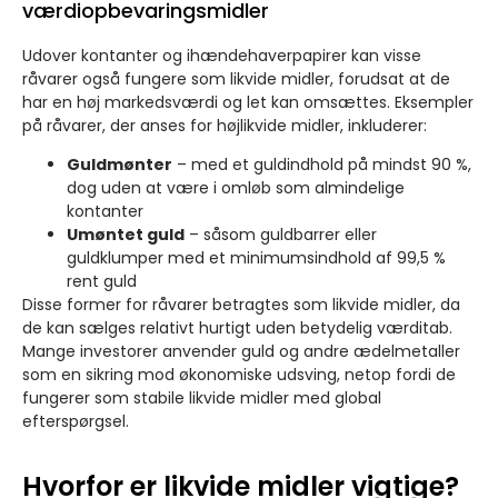
værdiopbevaringsmidler
Udover kontanter og ihændehaverpapirer kan visse
råvarer også fungere som likvide midler, forudsat at de
har en høj markedsværdi og let kan omsættes. Eksempler
på råvarer, der anses for højlikvide midler, inkluderer:
Guldmønter
– med et guldindhold på mindst 90 %,
dog uden at være i omløb som almindelige
kontanter
Umøntet guld
– såsom guldbarrer eller
guldklumper med et minimumsindhold af 99,5 %
rent guld
Disse former for råvarer betragtes som likvide midler, da
de kan sælges relativt hurtigt uden betydelig værditab.
Mange investorer anvender guld og andre ædelmetaller
som en sikring mod økonomiske udsving, netop fordi de
fungerer som stabile likvide midler med global
efterspørgsel.
Hvorfor er likvide midler vigtige?