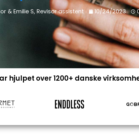
or & Emilie S, Revisor assistent
10/24/2023
har hjulpet over 1200+ danske virksomh