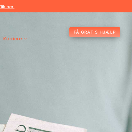
Klik her.
FÅ GRATIS HJÆLP
Karriere