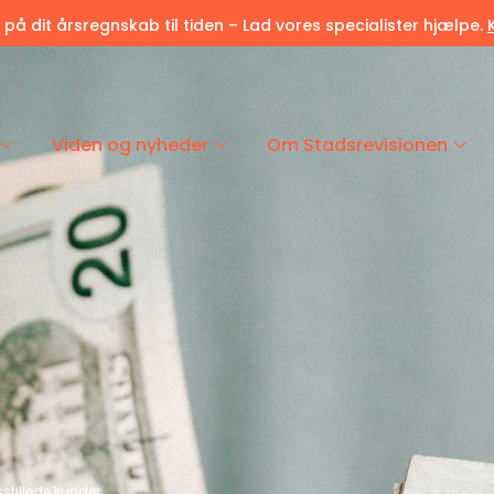
r på dit årsregnskab til tiden – Lad vores specialister hjælpe.
Viden og nyheder
Om Stadsrevisionen
dsstillede kunder