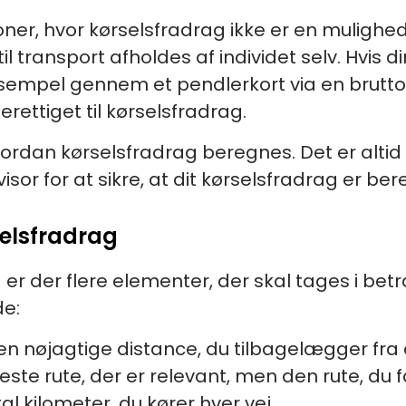
oner, hvor kørselsfradrag ikke er en mulighed
l transport afholdes af individet selv. Hvis 
empel gennem et pendlerkort via en bruttoløn
berettiget til kørselsfradrag.
hvordan kørselsfradrag beregnes. Det er alti
isor for at sikre, at dit kørselsfradrag er ber
selsfradrag
 er der flere elementer, der skal tages i bet
de:
 nøjagtige distance, du tilbagelægger fra di
este rute, der er relevant, men den rute, du f
 kilometer, du kører hver vej.