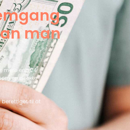
nemgang
 kan man
ser mere end 24
 som en direkte
berettiget til at