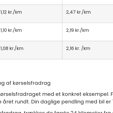
1,12 kr./km
2,47 kr./km
1,10 kr./km
2,19 kr./km
1,08 kr./km
2,16 kr. /km
ng af kørselsfradrag
kørselsfradraget med et konkret eksempel. For
 året rundt. Din daglige pendling med bil er 
fradrag, trækkes de første 24 kilometer fra d