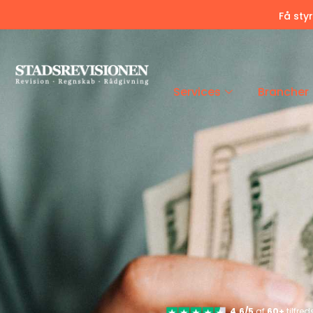
Få sty
Services
Brancher
4.6/5
af
60+
tilfre