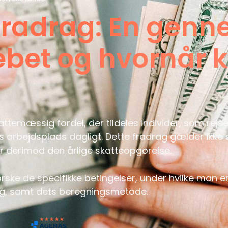
fradrag: En gen
ebet og hvornår
attemæssig fordel, der tildeles individer, som rej
res arbejdsplads dagligt. Dette fradrag gælder ikke
r derimod den årlige skatteopgørelse.
orske de specifikke betingelser, under hvilke man er 
g, samt dets beregningsmetode.