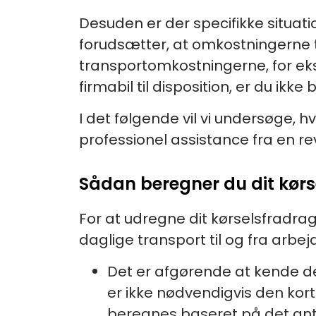
Desuden er der specifikke situati
forudsætter, at omkostningerne ti
transportomkostningerne, for eks
firmabil til disposition, er du ikke 
I det følgende vil vi undersøge, 
professionel assistance fra en rev
Sådan beregner du dit kør
For at udregne dit kørselsfradrag
daglige transport til og fra arbej
Det er afgørende at kende den
er ikke nødvendigvis den kort
beregnes baseret på det antal