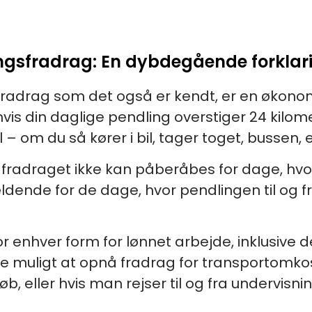
ingsfradrag: En dybdegående forklar
sfradrag som det også er kendt, er en økonom
is din daglige pendling overstiger 24 kilome
 om du så kører i bil, tager toget, bussen, el
fradraget ikke kan påberåbes for dage, hvo
dende for de dage, hvor pendlingen til og fr
 enhver form for lønnet arbejde, inklusive d
ke muligt at opnå fradrag for transportomko
øb, eller hvis man rejser til og fra undervisni