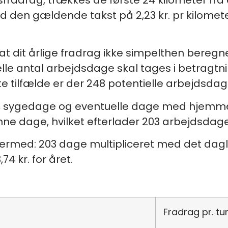
 den gældende takst på 2,23 kr. pr kilometer 
 at dit årlige fradrag ikke simpelthen beregn
lle antal arbejdsdage skal tages i betragtn
te tilfælde er der 248 potentielle arbejdsdage
age, sygedage og eventuelle dage med hjemm
 dage, hvilket efterlader 203 arbejdsdage,
dermed: 203 dage multipliceret med det daglig
4 kr. for året.
Fradrag pr. tu