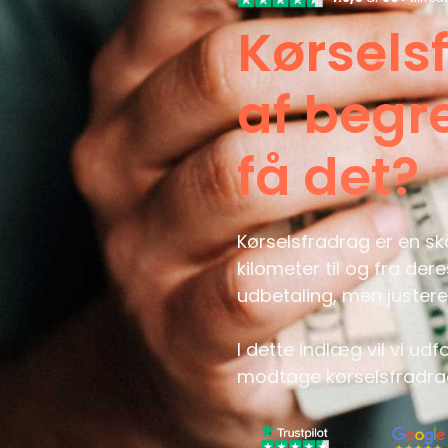
Kørsels
af begr
få det?
Kørselsfradrag er en sk
kilometer til og fra de
udbetaling, men justere
I dette indlæg vil vi udf
modtage kørselsfradra