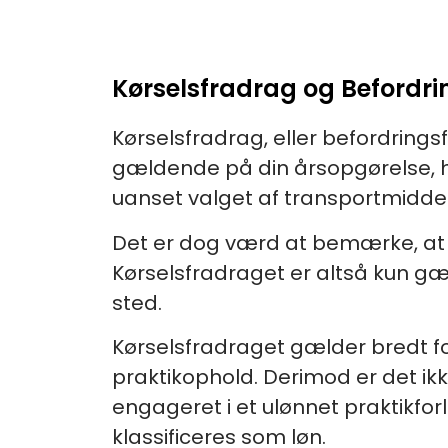
Kørselsfradrag og Befordr
Kørselsfradrag, eller befordring
gældende på din årsopgørelse, hv
uanset valget af transportmiddel –
Det er dog værd at bemærke, at 
Kørselsfradraget er altså kun gæl
sted.
Kørselsfradraget gælder bredt for
praktikophold. Derimod er det ik
engageret i et ulønnet praktikforl
klassificeres som løn.