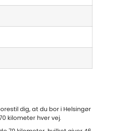
estil dig, at du bor i Helsingør
70 kilometer hver vej.
e 70 kilometer, hvilket giver 46