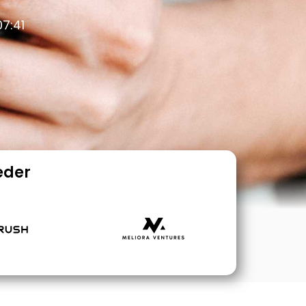
07:41
eder