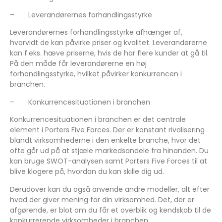
–
Leverandørernes forhandlingsstyrke
Leverandørernes forhandlingsstyrke afhænger af,
hvorvidt de kan påvirke priser og kvalitet. Leverandørerne
kan f.eks. hæve priserne, hvis de har flere kunder at gå til.
På den måde får leverandørerne en høj
forhandlingsstyrke, hvilket påvirker konkurrencen i
branchen.
–
Konkurrencesituationen i branchen
Konkurrencesituationen i branchen er det centrale
element i Porters Five Forces. Der er konstant rivalisering
blandt virksomhederne i den enkelte branche, hvor det
ofte går ud på at stjæle markedsandele fra hinanden. Du
kan bruge SWOT-analysen samt Porters Five Forces til at
blive klogere på, hvordan du kan skille dig ud.
Derudover kan du også anvende andre modeller, alt efter
hvad der giver mening for din virksomhed. Det, der er
afgørende, er blot om du får et overblik og kendskab til de
konkurrerende virksomheder i branchen.