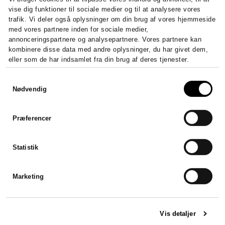
Sådan stifter du et ApS –
Dig
vise dig funktioner til sociale medier og til at analysere vores
trafik. Vi deler også oplysninger om din brug af vores hjemmeside
krav, kapital og registrering
Digit
med vores partnere inden for sociale medier,
en sik
Stift et ApS fra 20.000 kr. i...
annonceringspartnere og analysepartnere. Vores partnere kan
kombinere disse data med andre oplysninger, du har givet dem,
LÆS HELE ARTIKLEN
eller som de har indsamlet fra din brug af deres tjenester.
Samtykkevalg
Nødvendig
Præferencer
Statistik
Marketing
Vis detaljer