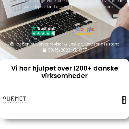
konkurrenterne er afgørende for enhver virksomhed, der vil forbedre
sin markedsposition. Læs med her for at lære mere om
konkurrentanalyse.
Preben O, Senior revisor & Emilie S, Revisor assistent
09/19/2023
19:17
Vi har hjulpet over 1200+ danske
virksomheder