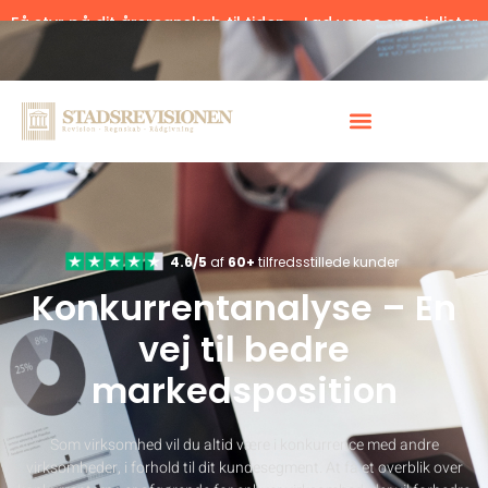
Få styr på dit årsregnskab til tiden – Lad vores specialister
hjælpe.
Klik her.
4.6/5
af
60+
tilfredsstillede kunder
Konkurrentanalyse – En
vej til bedre
markedsposition
Som virksomhed vil du altid være i konkurrence med andre
virksomheder, i forhold til dit kundesegment. At få et overblik over