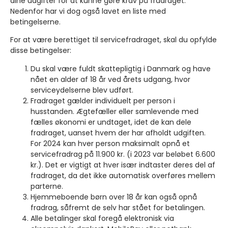
dine udgifter for at kunne gøre krav på fradraget.
Nedenfor har vi dog også lavet en liste med
betingelserne.
For at være berettiget til servicefradraget, skal du opfylde
disse betingelser:
Du skal være fuldt skattepligtig i Danmark og have
nået en alder af 18 år ved årets udgang, hvor
serviceydelserne blev udført.
Fradraget gælder individuelt per person i
husstanden. Ægtefæller eller samlevende med
fælles økonomi er undtaget, idet de kan dele
fradraget, uanset hvem der har afholdt udgiften.
For 2024 kan hver person maksimalt opnå et
servicefradrag på 11.900 kr. (i 2023 var beløbet 6.600
kr.). Det er vigtigt at hver især indtaster deres del af
fradraget, da det ikke automatisk overføres mellem
parterne.
Hjemmeboende børn over 18 år kan også opnå
fradrag, såfremt de selv har stået for betalingen.
Alle betalinger skal foregå elektronisk via