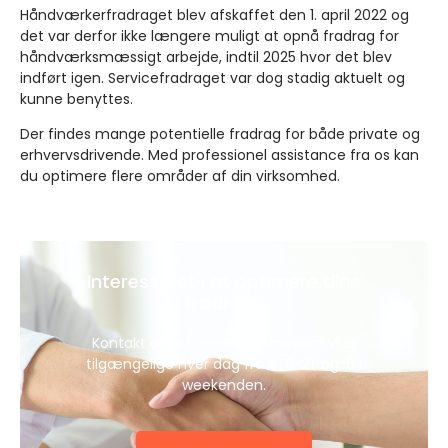
Håndværkerfradraget blev afskaffet den 1. april 2022 og
det var derfor ikke længere muligt at opnå fradrag for
håndværksmæssigt arbejde, indtil 2025 hvor det blev
indført igen. Servicefradraget var dog stadig aktuelt og
kunne benyttes.
Der findes mange potentielle fradrag for både private og
erhvervsdrivende. Med professionel assistance fra os kan
du optimere flere områder af din virksomhed.
Interesseret i at optimere dine
fradrag?
Kontakt os for mere information! Vi er
tilgængelige hver dag fra kl. 8-21, også i
weekenden.