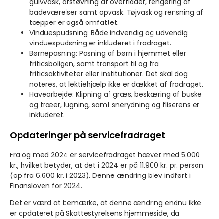
gulvvask, afstøvning af overflader, rengøring af
badeværelser samt opvask. Tøjvask og rensning af
tæpper er også omfattet.
Vinduespudsning: Både indvendig og udvendig
vinduespudsning er inkluderet i fradraget.
Børnepasning: Pasning af børn i hjemmet eller
fritidsboligen, samt transport til og fra
fritidsaktiviteter eller institutioner. Det skal dog
noteres, at lektiehjælp ikke er dækket af fradraget.
Havearbejde: Klipning af græs, beskæring af buske
og træer, lugning, samt snerydning og fliserens er
inkluderet.
Opdateringer på servicefradraget
Fra og med 2024 er servicefradraget hævet med 5.000
kr., hvilket betyder, at det i 2024 er på 11.900 kr. pr. person
(op fra 6.600 kr. i 2023). Denne ændring blev indført i
Finansloven for 2024.
Det er værd at bemærke, at denne ændring endnu ikke
er opdateret på Skattestyrelsens hjemmeside, da