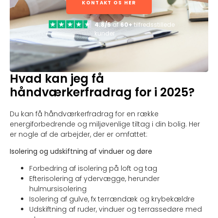
KONTAKT OS HER
4.8/5
af
60+
tilfredsstillede
kunder
Hvad kan jeg få
håndværkerfradrag for i 2025?
Du kan få håndværkerfradrag for en række
energiforbedrende og miljøvenlige tiltag i din bolig. Her
er nogle af de arbejder, der er omfattet:
Isolering og udskiftning af vinduer og døre
Forbedring af isolering på loft og tag
Efterisolering af ydervægge, herunder
hulmursisolering
Isolering af gulve, fx terrændæk og krybekældre
Udskiftning af ruder, vinduer og terrassedøre med