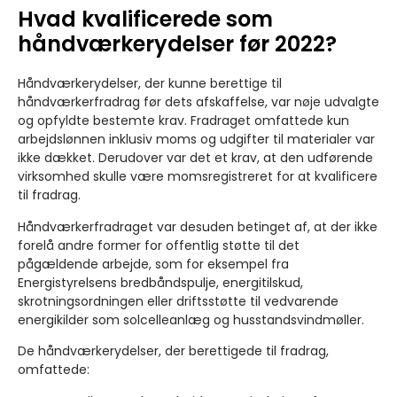
Hvad kvalificerede som
håndværkerydelser før 2022?
Håndværkerydelser, der kunne berettige til
håndværkerfradrag før dets afskaffelse, var nøje udvalgte
og opfyldte bestemte krav. Fradraget omfattede kun
arbejdslønnen inklusiv moms og udgifter til materialer var
ikke dækket. Derudover var det et krav, at den udførende
virksomhed skulle være momsregistreret for at kvalificere
til fradrag.
Håndværkerfradraget var desuden betinget af, at der ikke
forelå andre former for offentlig støtte til det
pågældende arbejde, som for eksempel fra
Energistyrelsens bredbåndspulje, energitilskud,
skrotningsordningen eller driftsstøtte til vedvarende
energikilder som solcelleanlæg og husstandsvindmøller.
De håndværkerydelser, der berettigede til fradrag,
omfattede: