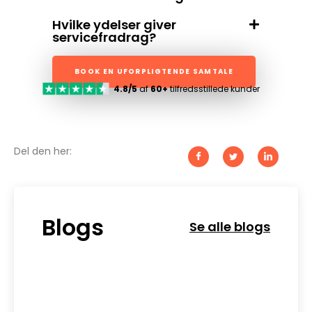
Hvilke ydelser giver
servicefradrag?
BOOK EN UFORPLIGTENDE SAMTALE
4.8/5
af
60+
tilfredsstillede kunder
Del den her:
Blogs
Se alle blogs