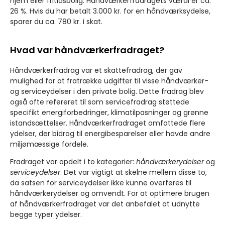
hjem eller fritidsbolig. Håndværkerfradragets værdi er ca.
26 %. Hvis du har betalt 3.000 kr. for en håndværksydelse,
sparer du ca. 780 kr. i skat.
Hvad var håndværkerfradraget?
Håndværkerfradrag var et skattefradrag, der gav
mulighed for at fratrække udgifter til visse håndværker-
og serviceydelser i den private bolig. Dette fradrag blev
også ofte refereret til som servicefradrag støttede
specifikt energiforbedringer, klimatilpasninger og grønne
istandsættelser. Håndværkerfradraget omfattede flere
ydelser, der bidrog til energibesparelser eller havde andre
miljømæssige fordele.
Fradraget var opdelt i to kategorier:
håndværkerydelser
og
serviceydelser
. Det var vigtigt at skelne mellem disse to,
da satsen for serviceydelser ikke kunne overføres til
håndværkerydelser og omvendt. For at optimere brugen
af håndværkerfradraget var det anbefalet at udnytte
begge typer ydelser.