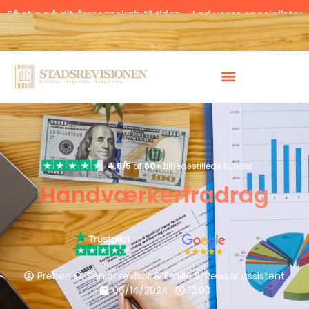
Få styr på dit årsregnskab til tiden – Lad vores specialister
hjælpe.
Klik her.
4.6/5
af
60+
tilfredsstillede kunder
Håndværkerfradrag
Preben O, Senior revisor & Emilie S, Revisor assistent
06/14/2024
13:03