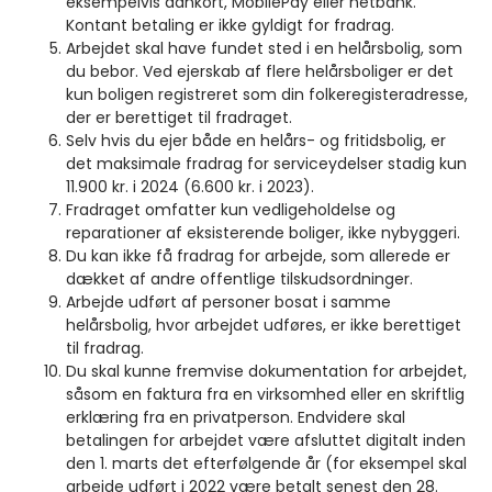
eksempelvis dankort, MobilePay eller netbank.
Kontant betaling er ikke gyldigt for fradrag.
Arbejdet skal have fundet sted i en helårsbolig, som
du bebor. Ved ejerskab af flere helårsboliger er det
kun boligen registreret som din folkeregisteradresse,
der er berettiget til fradraget.
Selv hvis du ejer både en helårs- og fritidsbolig, er
det maksimale fradrag for serviceydelser stadig kun
11.900 kr. i 2024 (6.600 kr. i 2023).
Fradraget omfatter kun vedligeholdelse og
reparationer af eksisterende boliger, ikke nybyggeri.
Du kan ikke få fradrag for arbejde, som allerede er
dækket af andre offentlige tilskudsordninger.
Arbejde udført af personer bosat i samme
helårsbolig, hvor arbejdet udføres, er ikke berettiget
til fradrag.
Du skal kunne fremvise dokumentation for arbejdet,
såsom en faktura fra en virksomhed eller en skriftlig
erklæring fra en privatperson. Endvidere skal
betalingen for arbejdet være afsluttet digitalt inden
den 1. marts det efterfølgende år (for eksempel skal
arbejde udført i 2022 være betalt senest den 28.