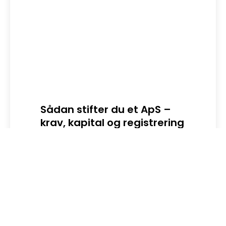
Sådan stifter du et ApS –
Dig
krav, kapital og registrering
Digit
en sik
Stift et ApS fra 20.000 kr. i...
LÆS HELE ARTIKLEN