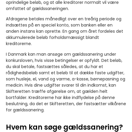
oprindelige beløb, og at alle kreditorer normalt vil være
omfattet af gældssaneringen.
Afdragene betales månedligt over en treårig periode og
indsættes på en speciel konto, som banken eller en
anden instans kan oprette. En gang om året fordeles det
akkumulerede beløb forholdsmæssigt blandt
kreditorerne.
I Danmark kan man ansøge om gældssanering under
konkursloven, hvis visse betingelser er opfyldt. Det beløb,
du skal betale, fastsættes således, at du har et
rådighedsbeløb samt et beløb til at dække faste udgifter,
som husleje, el, vand og varme, a-kasse, børnepasning og
medicin. Hvis dine udgifter svarer til din indkomst, kan
Skifteretten træffe afgørelse om, at gælden helt
bortfalder. Kreditorerne har ikke indflydelse på denne
beslutning, da det er Skifteretten, der fastsætter vilkårene
for gældssanering.
Hvem kan søge gældssanering?