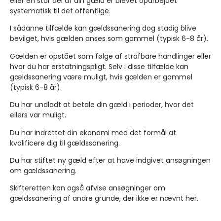
eller en stor del af din gæld er blevet oparbejdet
systematisk til det offentlige.
I sådanne tilfælde kan gældssanering dog stadig blive
bevilget, hvis gælden anses som gammel (typisk 6-8 år).
Gælden er opstået som følge af strafbare handlinger eller
hvor du har erstatningspligt. Selv i disse tilfælde kan
gældssanering være muligt, hvis gælden er gammel
(typisk 6-8 år).
Du har undladt at betale din gæld i perioder, hvor det
ellers var muligt.
Du har indrettet din økonomi med det formål at
kvalificere dig til gældssanering.
Du har stiftet ny gæld efter at have indgivet ansøgningen
om gældssanering.
Skifteretten kan også afvise ansøgninger om
gældssanering af andre grunde, der ikke er nævnt her.