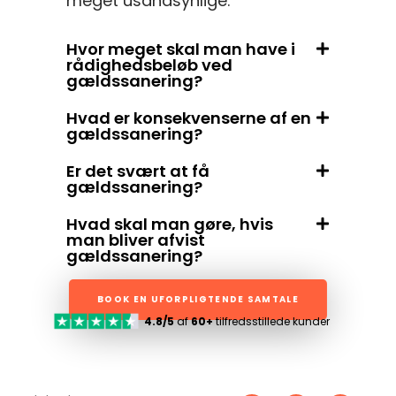
meget usandsynlige.
Hvor meget skal man have i
rådighedsbeløb ved
gældssanering?
Hvad er konsekvenserne af en
gældssanering?
Er det svært at få
gældssanering?
Hvad skal man gøre, hvis
man bliver afvist
gældssanering?
BOOK EN UFORPLIGTENDE SAMTALE
4.8/5
af
60+
tilfredsstillede kunder