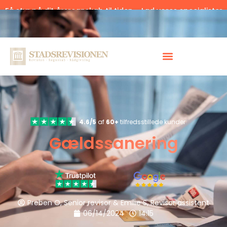
Få styr på dit årsregnskab til tiden – Lad vores specialister
hjælpe.
Klik her.
4.6/5
af
60+
tilfredsstillede kunder
Gældssanering
Preben O, Senior revisor & Emilie S, Revisor assistent
06/14/2024
14:15