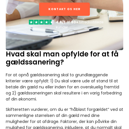
KONTAKT OS HER
4.8/5
af
60+
tilfredsstillede
kunder
Hvad skal man opfylde for at få
gældssanering?
For at opnå gældssanering skal to grundlæggende
kriterier være opfyldt: 1) Du skal være ude af stand til at
betale din gæld nu eller inden for en overskuelig fremtid
og 2) gældssaneringen skal resultere i en varig forbedring
af din økonomi.
Skifteretten vurderer, om du er “håbløst forgældet” ved at
sammenligne størrelsen af din gæld med dine
muligheder for at afdrage. Faktorer, der kan påvirke din
mulighed for gældssanering, inkludere, at du normalt skal