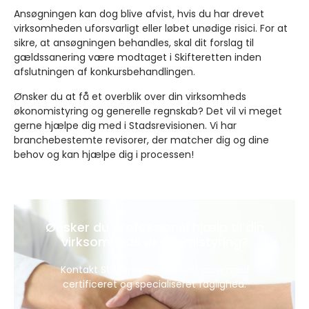
Ansøgningen kan dog blive afvist, hvis du har drevet
virksomheden uforsvarligt eller løbet unødige risici. For at
sikre, at ansøgningen behandles, skal dit forslag til
gældssanering være modtaget i Skifteretten inden
afslutningen af konkursbehandlingen.
Ønsker du at få et overblik over din virksomheds
økonomistyring og generelle regnskab? Det vil vi meget
gerne hjælpe dig med i Stadsrevisionen. Vi har
branchebestemte revisorer, der matcher dig og dine
behov og kan hjælpe dig i processen!
Ønsker du professionel hjælp til din
virksomheds økonomistyring?
Kontakt Stadsrevisionen for hjælp med
certificeret og specialiseret faglighed.