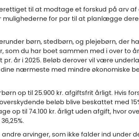
ettiget til at modtage et forskud på arv af 
r mulighederne for par til at planlægge de
erunder børn, stedbørn, og plejebørn, der ha
r, som du har boet sammen med i over to år,
rit pr. år i 2025. Beløb derover vil være under
tøtte dine nærmeste med mindre økonomiske 
rn op til 25.900 kr. afgiftsfrit årligt. Hvis fo
 overskydende beløb blive beskattet med 15%
op til 74.100 kr. årligt uden afgift, hvor ov
 36,25%.
e andre arvinger, som ikke falder ind under d