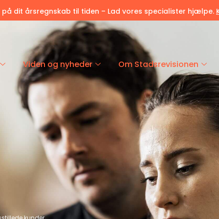
r på dit årsregnskab til tiden – Lad vores specialister hjælpe.
Viden og nyheder
Om Stadsrevisionen
dsstillede kunder