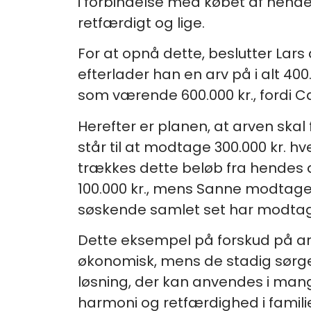
i forbindelse med købet af hende
retfærdigt og lige.
For at opnå dette, beslutter Lars 
efterlader han en arv på i alt 40
som værende 600.000 kr., fordi Cam
Herefter er planen, at arven ska
står til at modtage 300.000 kr. h
trækkes dette beløb fra hendes d
100.000 kr., mens Sanne modtager
søskende samlet set har modtage
Dette eksempel på forskud på ar
økonomisk, mens de stadig sørger
løsning, der kan anvendes i mange
harmoni og retfærdighed i famili