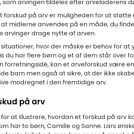
, som arvingen tildeles efter arveladerens d
t forskud på arv er muligheden for at støtt
kre, at midlerne anvendes på en måde, du fin
 arvinger drage nytte af arven.
i situationer, hvor der måske er behov for at
s du har flere børn og et af dem står over f
 en forretningsidé, kan et arveforskud være en 
de barn men også at sikre, at der ikke ska
live modregnet i den fremtidige arv.
skud på arv
or at illustrere, hvordan et forskud på arv ka
 som har to børn, Camille og Sanne. Lars øns