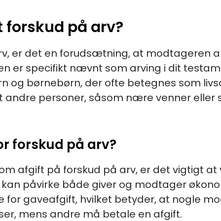
 forskud på arv?
rv, er det en forudsætning, at modtageren al
en er specifikt nævnt som arving i dit testam
 og børnebørn, der ofte betegnes som livsar
at andre personer, såsom nære venner eller 
or forskud på arv?
om afgift på forskud på arv, er det vigtig
 kan påvirke både giver og modtager økono
e for gaveafgift, hvilket betyder, at nogle 
lser, mens andre må betale en afgift.