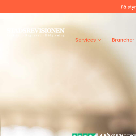
Få sty
Services
Brancher
4.6/5
af
60+
tilfre