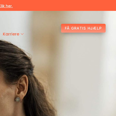
Klik her.
FÅ GRATIS HJÆLP
Karriere