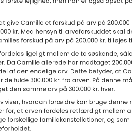
s første lejlighed, men han er også opsat p
at give Camille et forskud på arv på 200.000 
0.000 kr. Med hensyn til arveforskuddet skal
illes forskud på arv på 200.000 kr. tilføjes 
l fordeles ligeligt mellem de to søskende, s
ver. Da Camille allerede har modtaget 200.00
el af den endelige arv. Dette betyder, at Ca
 de fulde 300.000 kr. fra arven. På denne må
t den samme arv på 300.000 kr. hver.
v viser, hvordan forældre kan bruge denne m
 for, at arven fordeles retfærdigt mellem ar
 forskellige familiekonstellationer, og som 
eforholdet.