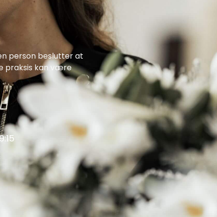
en person beslutter at
ne praksis kan være
19:15