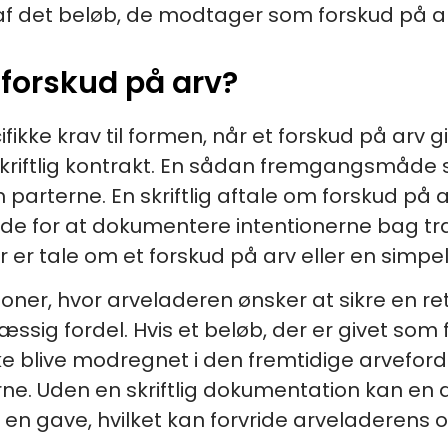
af det beløb, de modtager som forskud på ar
forskud på arv?
ifikke krav til formen, når et forskud på arv 
kriftlig kontrakt. En sådan fremgangsmåde s
arterne. En skriftlig aftale om forskud på a
nde for at dokumentere intentionerne bag t
r er tale om et forskud på arv eller en simpe
ationer, hvor arveladeren ønsker at sikre en re
sig fordel. Hvis et beløb, der er givet som fo
ke blive modregnet i den fremtidige arveforde
e. Uden en skriftlig dokumentation kan en 
 en gave, hvilket kan forvride arveladerens o