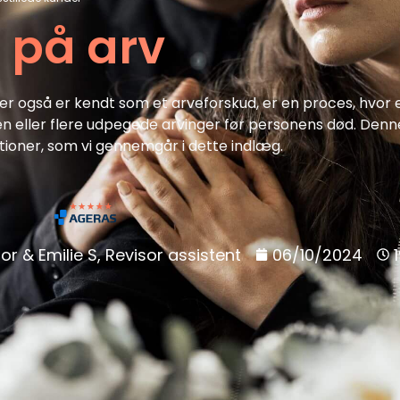
 på arv
 der også er kendt som et arveforskud, er en proces, hvor 
il en eller flere udpegede arvinger før personens død. Den
tuationer, som vi gennemgår i dette indlæg.
or & Emilie S, Revisor assistent
06/10/2024