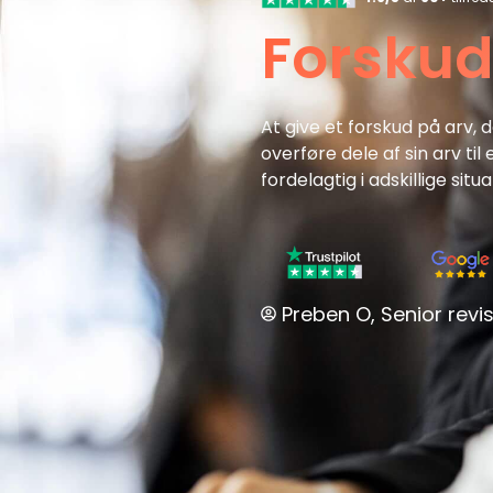
Forskud
At give et forskud på arv,
overføre dele af sin arv t
fordelagtig i adskillige si
Preben O, Senior revis