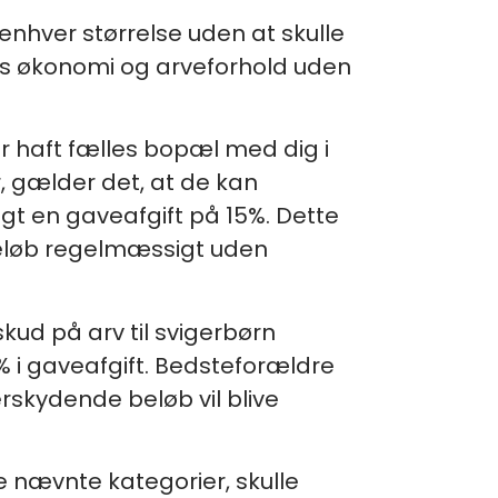
enhver størrelse uden at skulle
res økonomi og arveforhold uden
r haft fælles bopæl med dig i
 gælder det, at de kan
lagt en gaveafgift på 15%. Dette
beløb regelmæssigt uden
rskud på arv til svigerbørn
 i gaveafgift. Bedsteforældre
erskydende beløb vil blive
e nævnte kategorier, skulle