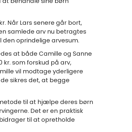
å at behandle sine børn
kr. Når Lars senere går bort,
 den samlede arv nu betragtes
til den oprindelige arvesum.
åledes at både Camille og Sanne
0 kr. som forskud på arv,
mille vil modtage yderligere
de sikres det, at begge
etode til at hjælpe deres børn
vingerne. Det er en praktisk
bidrager til at opretholde