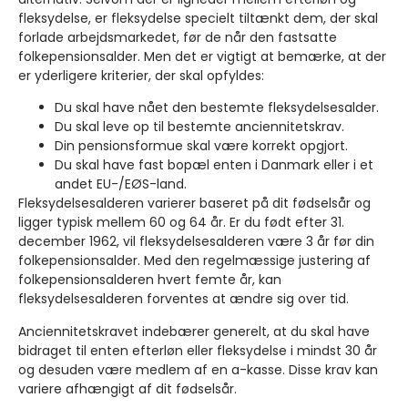
fleksydelse, er fleksydelse specielt tiltænkt dem, der skal
forlade arbejdsmarkedet, før de når den fastsatte
folkepensionsalder. Men det er vigtigt at bemærke, at der
er yderligere kriterier, der skal opfyldes:
Du skal have nået den bestemte fleksydelsesalder.
Du skal leve op til bestemte anciennitetskrav.
Din pensionsformue skal være korrekt opgjort.
Du skal have fast bopæl enten i Danmark eller i et
andet EU-/EØS-land.
Fleksydelsesalderen varierer baseret på dit fødselsår og
ligger typisk mellem 60 og 64 år. Er du født efter 31.
december 1962, vil fleksydelsesalderen være 3 år før din
folkepensionsalder. Med den regelmæssige justering af
folkepensionsalderen hvert femte år, kan
fleksydelsesalderen forventes at ændre sig over tid.
Anciennitetskravet indebærer generelt, at du skal have
bidraget til enten efterløn eller fleksydelse i mindst 30 år
og desuden være medlem af en a-kasse. Disse krav kan
variere afhængigt af dit fødselsår.