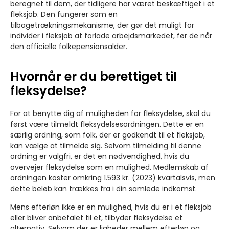
beregnet til dem, der tidligere har været beskæftiget i et
fleksjob. Den fungerer som en
tilbagetrækningsmekanisme, der gør det muligt for
individer i fleksjob at forlade arbejdsmarkedet, før de når
den officielle folkepensionsalder.
Hvornår er du berettiget til
fleksydelse?
For at benytte dig af muligheden for fleksydelse, skal du
først være tilmeldt fleksydelsesordningen. Dette er en
særlig ordning, som folk, der er godkendt til et fleksjob,
kan vælge at tilmelde sig. Selvom tilmelding til denne
ordning er valgfri, er det en nødvendighed, hvis du
overvejer fleksydelse som en mulighed. Medlemskab af
ordningen koster omkring 1.593 kr. (2023) kvartalsvis, men
dette beløb kan trækkes fra i din samlede indkomst.
Mens efterløn ikke er en mulighed, hvis du er i et fleksjob
eller bliver anbefalet til et, tilbyder fleksydelse et
alternativ. Selvom der er ligheder mellem efterløn og