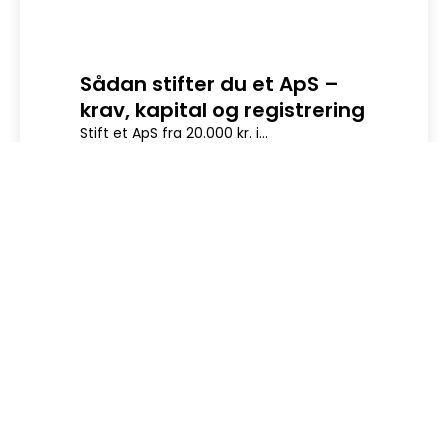
Sådan stifter du et ApS –
Dig
krav, kapital og registrering
Digit
en sik
Stift et ApS fra 20.000 kr. i...
LÆS HELE ARTIKLEN