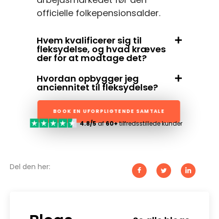
officielle folkepensionsalder.
Hvem kvalificerer sig til
fleksydelse, og hvad kræves
der for at modtage det?
Hvordan opbygger jeg
anciennitet til fleksydelse?
BOOK EN UFORPLIGTENDE SAMTALE
4.8/5
af
60+
tilfredsstillede kunder
Del den her: