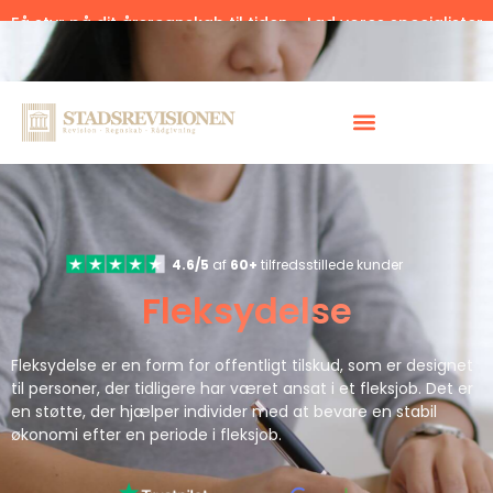
Få styr på dit årsregnskab til tiden – Lad vores specialister
hjælpe.
Klik her.
4.6/5
af
60+
tilfredsstillede kunder
Fleksydelse
Fleksydelse er en form for offentligt tilskud, som er designet
til personer, der tidligere har været ansat i et fleksjob. Det er
en støtte, der hjælper individer med at bevare en stabil
økonomi efter en periode i fleksjob.