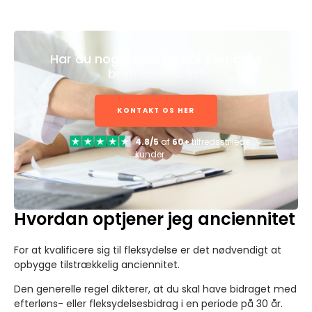
Har du nogle spørgsmål eller bare
brug for hjælp?
KONTAKT OS HER
4.8/5
af
60+
tilfredsstillede
kunder
Hvordan optjener jeg anciennitet
For at kvalificere sig til fleksydelse er det nødvendigt at
opbygge tilstrækkelig anciennitet.
Den generelle regel dikterer, at du skal have bidraget med
efterløns- eller fleksydelsesbidrag i en periode på 30 år.