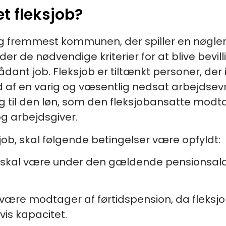
et fleksjob?
st og fremmest kommunen, der spiller en nøg
er de nødvendige kriterier for at blive bevill
ådant job. Fleksjob er tiltænkt personer, de
nd af en varig og væsentlig nedsat arbejds
til den løn, som den fleksjobansatte modta
og arbejdsgiver.
ksjob, skal følgende betingelser være opfyldt:
skal være under den gældende pensionsald
være modtager af førtidspension, da fleksjob
vis kapacitet.