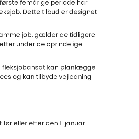
n første femårige periode har
leksjob. Dette tilbud er designet
i samme job, gælder de tidligere
ætter under de oprindelige
m fleksjobansat kan planlægge
oces og kan tilbyde vejledning
ør eller efter den 1. januar