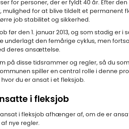
r for personer, der er fyldt 40 år. Efter de
, mulighed for at blive tildelt et permanent f
ørre job stabilitet og sikkerhed.
job før den 1. januar 2013, og som stadig er 
kke underlagt den femårige cyklus, men forts
ed deres ansættelse.
m på disse tidsrammer og regler, så du so
Kommunen spiller en central rolle i denne pr
vor du er ansat i et fleksjob.
nsatte i fleksjob
ansat i fleksjob afhænger af, om de er ansat f
af nye regler.