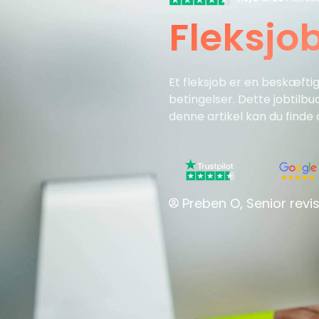
Fleksjo
Et fleksjob er en beskæftig
betingelser. Dette jobtilb
denne artikel kan du finde 
Preben O, Senior revis