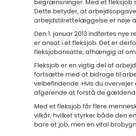
begrænsninger. Med et fleksjob si
Dette betyder, at arbejdsopgave
arbejdstilrettelæggelse er nøje 
Den 1. januar 2013 indførtes nye r
er ansat i et fleksjob. Det er de
fleksjobansatte, afhængig af om d
Fleksjob er en vigtig del af arb
fortsætte med at bidrage til arb
velbefindende. Hvis du overvejer e
afgørende at forstå de gældende re
Med et fleksjob får flere mennes
vilkår, hvilket styrker både den e
bare et job, men en vital brobyg