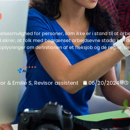
b
elsesmulighed for personer, som ikke er i stand til at arb
ud sikrer, at folk med begrænset arbejdsevne stadig kan d
oplysninger om definitionen af et fleksjob og de regler, de
or & Emilie S, Revisor assistent
06/20/2024