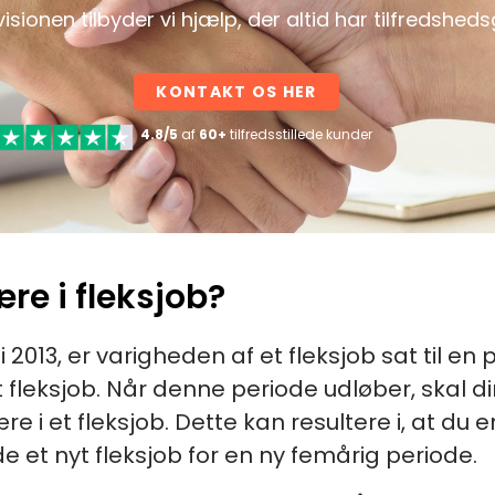
isionen tilbyder vi hjælp, der altid har tilfredsheds
KONTAKT OS HER
4.8/5
af
60+
tilfredsstillede kunder
re i fleksjob?
i 2013, er varigheden af et fleksjob sat til e
t fleksjob. Når denne periode udløber, skal
e i et fleksjob. Dette kan resultere i, at du e
e et nyt fleksjob for en ny femårig periode.