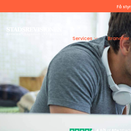
Få sty
Services
Brancher
4.6/5
af
60+
tilfre