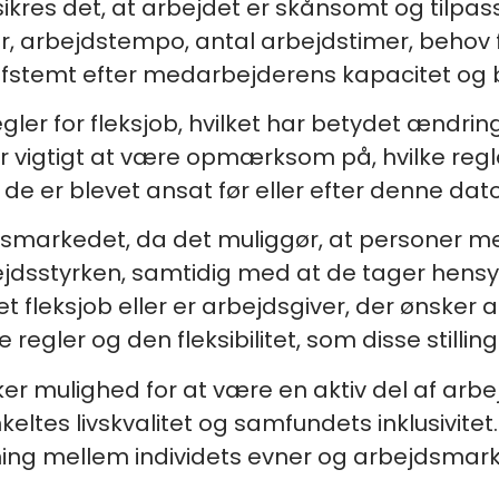
kres det, at arbejdet er skånsomt og tilpass
r, arbejdstempo, antal arbejdstimer, behov 
afstemt efter medarbejderens kapacitet og b
egler for fleksjob, hvilket har betydet ændring
rfor vigtigt at være opmærksom på, hvilke reg
e er blevet ansat før eller efter denne dato
ejdsmarkedet, da det muliggør, at personer
ejdsstyrken, samtidig med at de tager hensyn
t fleksjob eller er arbejdsgiver, der ønsker at
gler og den fleksibilitet, som disse stillinge
ker mulighed for at være en aktiv del af a
nkeltes livskvalitet og samfundets inklusivitet
ning mellem individets evner og arbejdsmark