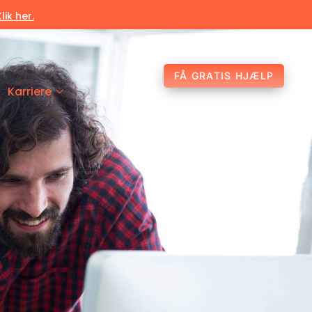
Klik her.
FÅ GRATIS HJÆLP
Karriere