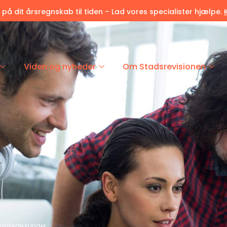
r på dit årsregnskab til tiden – Lad vores specialister hjælpe.
Viden og nyheder
Om Stadsrevisionen
dsstillede kunder