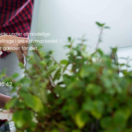
ejde under almindelige
eltage i arbejdsmarkedet. I
r gælder for det.
16:42