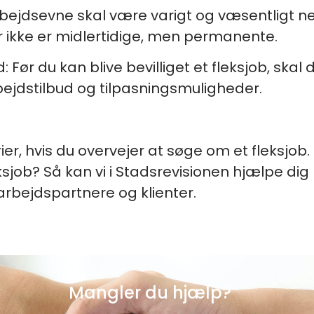
bejdsevne skal være varigt og væsentligt ne
kke er midlertidige, men permanente.
d:
Før du kan blive bevilliget et fleksjob, ska
bejdstilbud og tilpasningsmuligheder.
rier, hvis du overvejer at søge om et fleksjob. 
fleksjob? Så kan vi i Stadsrevisionen hjælpe d
arbejdspartnere og klienter.
Mangler du hjælp?