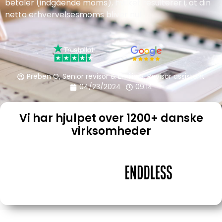
betaler (indgående moms), hvilket resulterer i, at din
netto erhvervelsesmoms bliver nul
Preben O, Senior revisor & Emilie S, Revisor assistent
04/23/2024
09:14
Vi har hjulpet over 1200+ danske
virksomheder