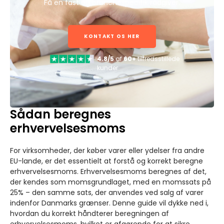
Få en fast og branchespecifik rådgiver.
KONTAKT OS HER
4.8/5
af
60+
tilfredsstillede
kunder
Sådan beregnes
erhvervelsesmoms
For virksomheder, der køber varer eller ydelser fra andre
EU-lande, er det essentielt at forstå og korrekt beregne
erhvervelsesmoms. Erhvervelsesmoms beregnes af det,
der kendes som momsgrundlaget, med en momssats på
25% – den samme sats, der anvendes ved salg af varer
indenfor Danmarks grænser. Denne guide vil dykke ned i,
hvordan du korrekt håndterer beregningen af