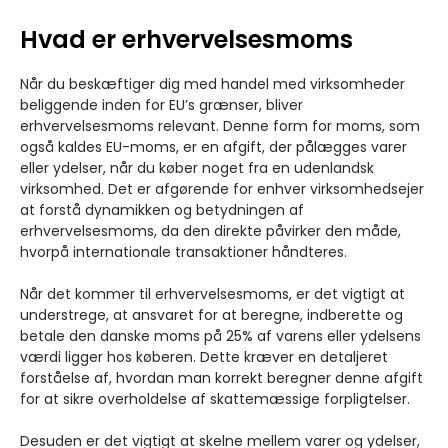
Hvad er erhvervelsesmoms
Når du beskæftiger dig med handel med virksomheder
beliggende inden for EU’s grænser, bliver
erhvervelsesmoms relevant. Denne form for moms, som
også kaldes EU-moms, er en afgift, der pålægges varer
eller ydelser, når du køber noget fra en udenlandsk
virksomhed. Det er afgørende for enhver virksomhedsejer
at forstå dynamikken og betydningen af
erhvervelsesmoms, da den direkte påvirker den måde,
hvorpå internationale transaktioner håndteres.
Når det kommer til erhvervelsesmoms, er det vigtigt at
understrege, at ansvaret for at beregne, indberette og
betale den danske moms på 25% af varens eller ydelsens
værdi ligger hos køberen. Dette kræver en detaljeret
forståelse af, hvordan man korrekt beregner denne afgift
for at sikre overholdelse af skattemæssige forpligtelser.
Desuden er det vigtigt at skelne mellem varer og ydelser,