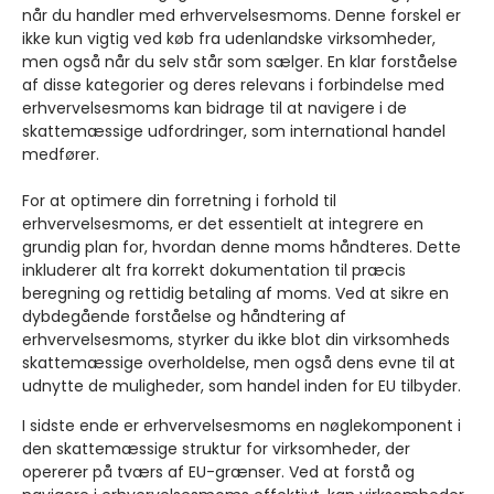
når du handler med erhvervelsesmoms. Denne forskel er
ikke kun vigtig ved køb fra udenlandske virksomheder,
men også når du selv står som sælger. En klar forståelse
af disse kategorier og deres relevans i forbindelse med
erhvervelsesmoms kan bidrage til at navigere i de
skattemæssige udfordringer, som international handel
medfører.
For at optimere din forretning i forhold til
erhvervelsesmoms, er det essentielt at integrere en
grundig plan for, hvordan denne moms håndteres. Dette
inkluderer alt fra korrekt dokumentation til præcis
beregning og rettidig betaling af moms. Ved at sikre en
dybdegående forståelse og håndtering af
erhvervelsesmoms, styrker du ikke blot din virksomheds
skattemæssige overholdelse, men også dens evne til at
udnytte de muligheder, som handel inden for EU tilbyder.
I sidste ende er erhvervelsesmoms en nøglekomponent i
den skattemæssige struktur for virksomheder, der
opererer på tværs af EU-grænser. Ved at forstå og