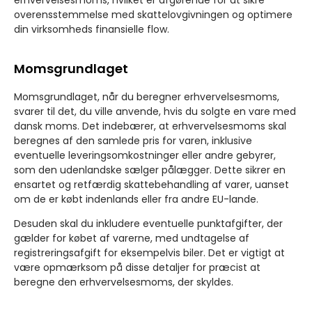
erhvervelsesmoms, hvilket er afgørende for at sikre
overensstemmelse med skattelovgivningen og optimere
din virksomheds finansielle flow.
Momsgrundlaget
Momsgrundlaget, når du beregner erhvervelsesmoms,
svarer til det, du ville anvende, hvis du solgte en vare med
dansk moms. Det indebærer, at erhvervelsesmoms skal
beregnes af den samlede pris for varen, inklusive
eventuelle leveringsomkostninger eller andre gebyrer,
som den udenlandske sælger pålægger. Dette sikrer en
ensartet og retfærdig skattebehandling af varer, uanset
om de er købt indenlands eller fra andre EU-lande.
Desuden skal du inkludere eventuelle punktafgifter, der
gælder for købet af varerne, med undtagelse af
registreringsafgift for eksempelvis biler. Det er vigtigt at
være opmærksom på disse detaljer for præcist at
beregne den erhvervelsesmoms, der skyldes.