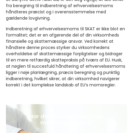
fra beregning til indberetning af erhvervelsesmoms
håndteres præcist og i overensstemmelse med
gældende lovgivning.
Indberetning af erhvervelsesmoms til SKAT er ikke blot en
formalitet; det er en afgørende del af din virksomheds
finansielle og skattemæssige ansvar. Ved korrekt at
håndtere denne proces styrker du virksomhedens
overholdelse af skattemæssige forpligtelser og bidrager
til en mere retfærdig skattepraksis på tværs af EU. Husk,
at nøglen til succesfuld håndtering af erhvervelsesmoms
ligger i nøje planlægning, præcis beregning og punktlig
indberetning, hvilket sikrer, at din virksomhed navigerer
korrekt i det komplekse landskab af EU’s momsregler.
Har din virksomhed styr på
momsregnskabet?