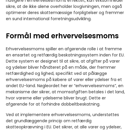
navigere i erhvervelsesmoms effektivt, kan virksomheder
sikre, at de ikke alene overholder lovgivningen, men også
optimerer deres skattemæssige forpligtelser og fremmer
en sund international forretningsudvikling.
Formål med erhvervelsesmoms
Erhvervelsesmoms spiller en afgørende rolle i at fremme
en ensartet og retfærdig beskatningssystem inden for EU.
Dette system er designet til at sikre, at afgifter på varer
og ydelser bliver håndteret på en måde, der fremmer
retfærdighed og lighed, specifikt ved at pålægge
erhvervelsesmoms på købere af varer eller ydelser fra et
andet EU-land. Nøgleordet her er “erhvervelsesmoms”, en
mekanisme der sikrer, at momsafgiften betales i det land,
hvor varerne eller ydelserne bliver brugt. Dette er
afgørende for at forhindre dobbeltbeskatning.
Ved at implementere erhvervelsesmoms, understøttes
det grundlæggende princip om retfærdig
skatteopkrævning i EU. Det sikrer, at alle varer og ydelser,