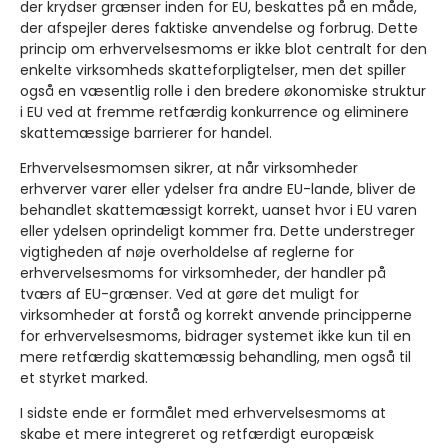
der krydser grænser inden for EU, beskattes på en måde,
der afspejler deres faktiske anvendelse og forbrug. Dette
princip om erhvervelsesmoms er ikke blot centralt for den
enkelte virksomheds skatteforpligtelser, men det spiller
også en væsentlig rolle i den bredere økonomiske struktur
i EU ved at fremme retfærdig konkurrence og eliminere
skattemæssige barrierer for handel.
Erhvervelsesmomsen sikrer, at når virksomheder
erhverver varer eller ydelser fra andre EU-lande, bliver de
behandlet skattemæssigt korrekt, uanset hvor i EU varen
eller ydelsen oprindeligt kommer fra. Dette understreger
vigtigheden af nøje overholdelse af reglerne for
erhvervelsesmoms for virksomheder, der handler på
tværs af EU-grænser. Ved at gøre det muligt for
virksomheder at forstå og korrekt anvende principperne
for erhvervelsesmoms, bidrager systemet ikke kun til en
mere retfærdig skattemæssig behandling, men også til
et styrket marked.
I sidste ende er formålet med erhvervelsesmoms at
skabe et mere integreret og retfærdigt europæisk