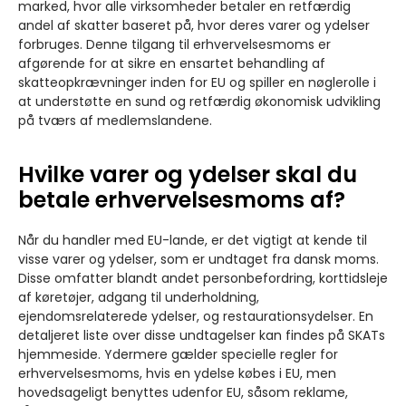
marked, hvor alle virksomheder betaler en retfærdig
andel af skatter baseret på, hvor deres varer og ydelser
forbruges. Denne tilgang til erhvervelsesmoms er
afgørende for at sikre en ensartet behandling af
skatteopkrævninger inden for EU og spiller en nøglerolle i
at understøtte en sund og retfærdig økonomisk udvikling
på tværs af medlemslandene.
Hvilke varer og ydelser skal du
betale erhvervelsesmoms af?
Når du handler med EU-lande, er det vigtigt at kende til
visse varer og ydelser, som er undtaget fra dansk moms.
Disse omfatter blandt andet personbefordring, korttidsleje
af køretøjer, adgang til underholdning,
ejendomsrelaterede ydelser, og restaurationsydelser. En
detaljeret liste over disse undtagelser kan findes på SKATs
hjemmeside. Ydermere gælder specielle regler for
erhvervelsesmoms, hvis en ydelse købes i EU, men
hovedsageligt benyttes udenfor EU, såsom reklame,