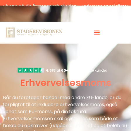
Få styr på dit årsregnskab til tiden – Lad vores specialister
hjælpe.
Klik her.
4.6/5
af
60+
tilfredsstillede kunder
Erhvervelsesmoms
Når du foretager handel med andre EU-lande, er du
forpligtet til at inkludere erhvervelsesmoms, også
kendt som EU-moms, på din faktura.
Erhvervelsesmomsen skal egistreres som både et
beløb du opkræver (udgående moms) og et beløb du