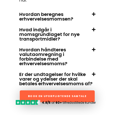
Hvordan beregnes
erhvervelsesmomsen?
Hvad indgår i
momsgrundlaget for nye
transportmidler?
Hvordan håndteres
valutaomregning i
forbindelse med
erhvervelsesmoms?
Er der undtagelser for hvilke
varer og ydelser der skal
betales erhvervelsesmoms af?
BOOK EN UFORPLIGTENDE SAMTALE
4.8/5
af
60+
tilfredsstillede kunder