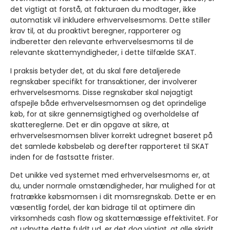
det vigtigt at forstå, at fakturaen du modtager, ikke
automatisk vil inkludere erhvervelsesmoms. Dette stiller
krav til, at du proaktivt beregner, rapporterer og
indberetter den relevante erhvervelsesmoms til de
relevante skattemyndigheder, i dette tilfælde SKAT.
I praksis betyder det, at du skal føre detaljerede
regnskaber specifikt for transaktioner, der involverer
erhvervelsesmoms. Disse regnskaber skal nøjagtigt
afspejle både erhvervelsesmomsen og det oprindelige
køb, for at sikre gennemsigtighed og overholdelse af
skattereglerne. Det er din opgave at sikre, at
erhvervelsesmomsen bliver korrekt udregnet baseret på
det samlede købsbeløb og derefter rapporteret til SKAT
inden for de fastsatte frister.
Det unikke ved systemet med erhvervelsesmoms er, at
du, under normale omstændigheder, har mulighed for at
fratrække købsmomsen i dit momsregnskab. Dette er en
væsentlig fordel, der kan bidrage til at optimere din
virksomheds cash flow og skattemæssige effektivitet. For
at udnytte dette fuldt ud, er det dog vigtigt, at alle skridt