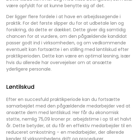
være opfyldt for at kunne benytte sig af det.
Der ligger flere fordele i at have en arbejdssøgende i
praktik. For det første slipper du for at udbetale løn og
forsikring, da dette er dækket. Dette giver dig samtidig
chancen for at vurdere, om den pågældende kandidat
passer godt ind i virksomheden, og om vedkommende
eventuelt kan fortsætte i en stilling med løntilskud efter
praktikperioden. Dette kan være en optimal løsning, især
hvis du allerede har overvejelser om at ansætte
yderligere personale.
Løntilskud
Efter en succesfuld praktikperiode kan du fortsætte
samarbejdet med den pågældende medarbejder ved at
ansætte dem med løntilskud. Her får du økonomisk
støtte, nemlig 75,09 kroner pr. arbejdstime i op til et halvt
år. Dette betyder, at du får en effektiv medarbejder til en
reduceret omkostning – en medarbejder, der allerede
kender til virksomhedens drift og procedurer.