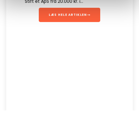
Stift et ApS fra 20.000 kr. i...
LÆS HELE ARTIKLEN