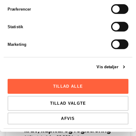
Præferencer
Statistik
Marketing
Vis detaljer
TILLAD ALLE
TILLAD VALGTE
AFVIS
Sådan stifter du et ApS –
Dig
krav, kapital og registrering
Digit
en sik