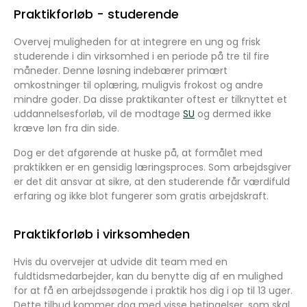
Praktikforløb - studerende
Overvej muligheden for at integrere en ung og frisk
studerende i din virksomhed i en periode på tre til fire
måneder. Denne løsning indebærer primært
omkostninger til oplæring, muligvis frokost og andre
mindre goder. Da disse praktikanter oftest er tilknyttet et
uddannelsesforløb, vil de modtage
SU
og dermed ikke
kræve løn fra din side.
Dog er det afgørende at huske på, at formålet med
praktikken er en gensidig læringsproces. Som arbejdsgiver
er det dit ansvar at sikre, at den studerende får værdifuld
erfaring og ikke blot fungerer som gratis arbejdskraft.
Praktikforløb i virksomheden
Hvis du overvejer at udvide dit team med en
fuldtidsmedarbejder, kan du benytte dig af en mulighed
for at få en arbejdssøgende i praktik hos dig i op til 13 uger.
Dette tilbud kommer dog med visse betingelser, som skal