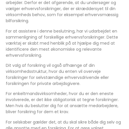
arbejder. Derfor er det afgørende, at du undersøger og
vælger erhvervsforsikringer, der er skræddersyet til din
virksomheds behov, som for eksempel erhvervsmæssig
bilforsikring.
For at assistere i denne beslutning, har vi udarbejdet en
sammenligning af forskellige erhvervsforsikringer. Dette
værktøj er skabt med henblik på at hjælpe dig med at
identificere den mest økonomiske og relevante
erhvervsforsikring.
Dit valg af forsikring vil også afhænge af din
virksomhedsstruktur, hvor du enten vil overveje
forsikringer for selvstændige erhvervsdrivende eller
forsikringen for private arbejdsgivere.
For enkeltmandsvirksomheder, hvor du er den eneste
involverede, er det ikke obligatorisk at tegne forsikringer.
Men hvis du beslutter dig for at ansætte medarbejdere,
bliver forsikring for dem et krav.
For selskaber gælder det, at du skal sikre både dig selv og
alle ansatte med en forsikring. For at gøre valget