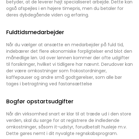
betyder, at de leverer højt specialiseret arbejde. Dette kan
også afspejles i en højere timepris, men du betaler for
deres dybdegående viden og erfaring.
Fuldtidsmedarbejder
Når du vælger at ansætte en medarbejder på fuld tid,
indebærer det flere økonomiske forpligtelser end blot den
månedlige løn. Ud over lønnen kommer der ofte udgifter
til forsikringer, hvilket vi tidligere har nævnt. Derudover kan
der være omkostninger som frokostordninger,
kaffepauser og andre små godtgørelser, som alle bør
tages i betragtning ved fastansættelse
Bogfør opstartsudgifter
Når din virksomhed snart er klar til at træde ud i den store
verden, skal du sørge for at registrere de indledende
omkostninger, såsom it-udstyr, forudbetalt husleje m.v.
Dette gøres nemt i dit nyvalgte regnskabsprogram.