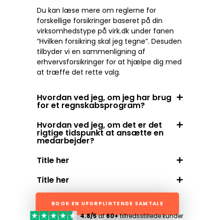
Du kan læse mere om reglerne for
forskellige forsikringer baseret på din
virksomhedstype på virk.dk under fanen
“Hvilken forsikring skal jeg tegne”. Desuden
tilbyder vi en sammenligning af
erhvervsforsikringer for at hjælpe dig med
at træffe det rette valg.
Hvordan ved jeg, om jeg har brug
for et regnskabsprogram?
Hvordan ved jeg, om det er det
rigtige tidspunkt at ansætte en
medarbejder?
Title her
Title her
BOOK EN UFORPLIGTENDE SAMTALE
4.8/5
af
60+
tilfredsstillede kunder