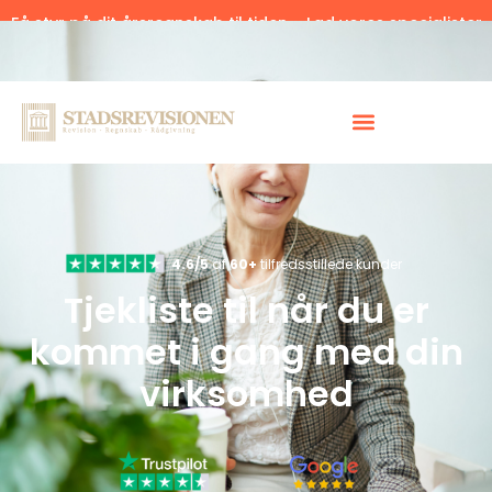
Få styr på dit årsregnskab til tiden – Lad vores specialister
hjælpe.
Klik her.
4.6/5
af
60+
tilfredsstillede kunder
Tjekliste til når du er
kommet i gang med din
virksomhed