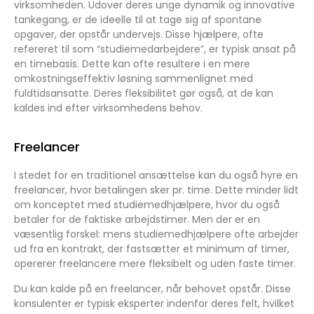
virksomheden. Udover deres unge dynamik og innovative
tankegang, er de ideelle til at tage sig af spontane
opgaver, der opstår undervejs. Disse hjælpere, ofte
refereret til som “studiemedarbejdere”, er typisk ansat på
en timebasis. Dette kan ofte resultere i en mere
omkostningseffektiv løsning sammenlignet med
fuldtidsansatte. Deres fleksibilitet gør også, at de kan
kaldes ind efter virksomhedens behov.
Freelancer
I stedet for en traditionel ansættelse kan du også hyre en
freelancer, hvor betalingen sker pr. time. Dette minder lidt
om konceptet med studiemedhjælpere, hvor du også
betaler for de faktiske arbejdstimer. Men der er en
væsentlig forskel: mens studiemedhjælpere ofte arbejder
ud fra en kontrakt, der fastsætter et minimum af timer,
opererer freelancere mere fleksibelt og uden faste timer.
Du kan kalde på en freelancer, når behovet opstår. Disse
konsulenter er typisk eksperter indenfor deres felt, hvilket