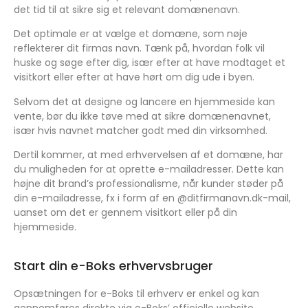
det tid til at sikre sig et relevant domænenavn.
Det optimale er at vælge et domæne, som nøje
reflekterer dit firmas navn. Tænk på, hvordan folk vil
huske og søge efter dig, især efter at have modtaget et
visitkort eller efter at have hørt om dig ude i byen.
Selvom det at designe og lancere en hjemmeside kan
vente, bør du ikke tøve med at sikre domænenavnet,
især hvis navnet matcher godt med din virksomhed.
Dertil kommer, at med erhvervelsen af et domæne, har
du muligheden for at oprette e-mailadresser. Dette kan
højne dit brand’s professionalisme, når kunder støder på
din e-mailadresse, fx i form af en @ditfirmanavn.dk-mail,
uanset om det er gennem visitkort eller på din
hjemmeside.
Start din e-Boks erhvervsbruger
Opsætningen for e-Boks til erhverv er enkel og kan
gennemføres direkte via e-Boks’ officielle website.