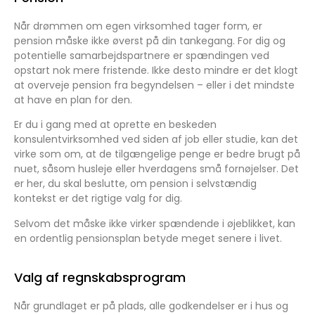
Når drømmen om egen virksomhed tager form, er
pension måske ikke øverst på din tankegang. For dig og
potentielle samarbejdspartnere er spændingen ved
opstart nok mere fristende. Ikke desto mindre er det klogt
at overveje pension fra begyndelsen – eller i det mindste
at have en plan for den.
Er du i gang med at oprette en beskeden
konsulentvirksomhed ved siden af job eller studie, kan det
virke som om, at de tilgængelige penge er bedre brugt på
nuet, såsom husleje eller hverdagens små fornøjelser. Det
er her, du skal beslutte, om pension i selvstændig
kontekst er det rigtige valg for dig.
Selvom det måske ikke virker spændende i øjeblikket, kan
en ordentlig pensionsplan betyde meget senere i livet.
Valg af regnskabsprogram
Når grundlaget er på plads, alle godkendelser er i hus og