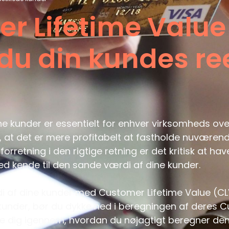
r Lifetime Value
du din kundes ree
ne kunder er essentielt for enhver virksomheds ove
, at det er mere profitabelt at fastholde nuværen
forretning i den rigtige retning er det kritisk at ha
ed kende til den sande værdi af dine kunder.
af dine kunder med Customer Lifetime Value (CL
kunder, bør du dykke ned i beregningen af deres C
uide dig igennem, hvordan du nøjagtigt beregner den