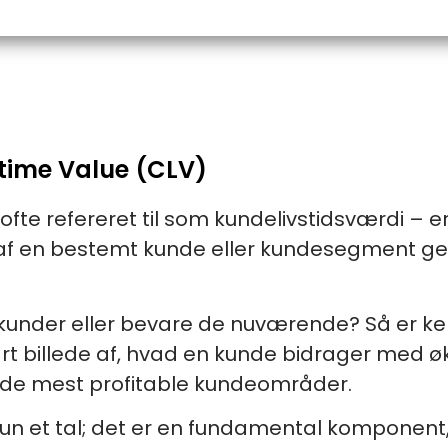
etime Value (CLV)
ofte refereret til som kundelivstidsværdi – 
n af en bestemt kunde eller kundesegment
ye kunder eller bevare de nuværende? Så er k
art billede af, hvad en kunde bidrager med 
å de mest profitable kundeområder.
kun et tal; det er en fundamental komponent