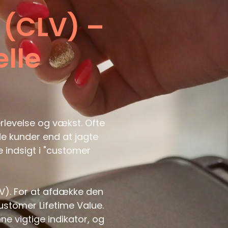
 (CLV) –
lle
rlevelse og vækst. Ofte
de kunder end at jagte
ve indsigt i "customer
V). For at afdække den
ustomer Lifetime Value.
ne vigtige indikator, og