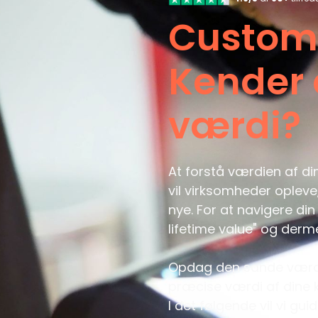
Custome
Kender 
værdi?
At forstå værdien af di
vil virksomheder opleve
nye. For at navigere din 
lifetime value" og derm
Opdag den sande værdi 
præcise værdi af dine 
I det følgende vil vi g