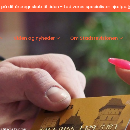
r på dit årsregnskab til tiden – Lad vores specialister hjælpe.
Viden og nyheder
Om Stadsrevisionen
dsstillede kunder