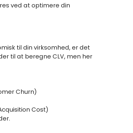
res ved at optimere din
isk til din virksomhed, er det
der til at beregne CLV, men her
tomer Churn)
cquisition Cost)
der.