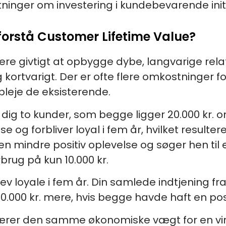
tninger om investering i kundebevarende initi
t forstå Customer Lifetime Value?
ere givtigt at opbygge dybe, langvarige rel
 kortvarigt. Der er ofte flere omkostninger 
 pleje de eksisterende.
 dig to kunder, som begge ligger 20.000 kr. om
g forbliver loyal i fem år, hvilket resulterer
n mindre positiv oplevelse og søger hen til 
brug på kun 10.000 kr.
v loyale i fem år. Din samlede indtjening fra
90.000 kr. mere, hvis begge havde haft en pos
er bærer den samme økonomiske vægt for en v