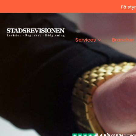
Få sty
Services
Brancher
4.6/5
af
60+
tilfre