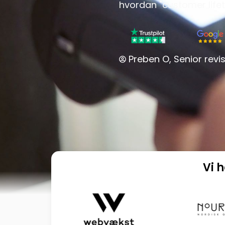
hvordan "customer lifet
Preben O, Senior revis
Vi 