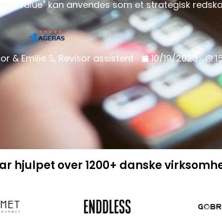
ime value" kan anvendes som et strategisk redskab 
or & Emilie S, Revisor assistent
10/19/2023
1
har hjulpet over 1200+ danske virksomh