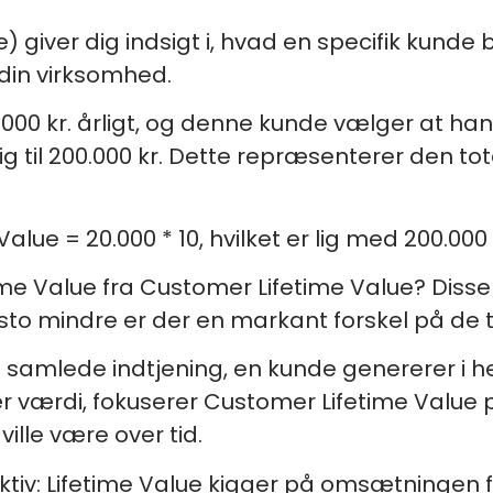
ue) giver dig indsigt i, hvad en specifik kund
in virksomhed.
0 kr. årligt, og denne kunde vælger at handle
g til 200.000 kr. Dette repræsenterer den tot
alue = 20.000 * 10, hvilket er lig med 200.000 
ime Value fra Customer Lifetime Value? Disse 
sto mindre er der en markant forskel på de t
 samlede indtjening, en kunde genererer i h
r værdi, fokuserer Customer Lifetime Value 
ille være over tid.
tiv: Lifetime Value kigger på omsætningen 