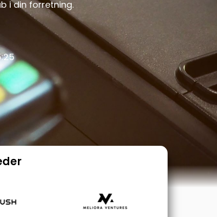
i din forretning.
5:25
eder