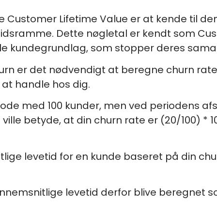
 Customer Lifetime Value er at kende til de
n tidsramme. Dette nøgletal er kendt som Cu
tale kundegrundlag, som stopper deres sam
rn er det nødvendigt at beregne churn rate.
at handle hos dig.
eriode med 100 kunder, men ved periodens afs
ille betyde, at din churn rate er (20/100) * 1
lige levetid for en kunde baseret på din chur
ennemsnitlige levetid derfor blive beregnet som