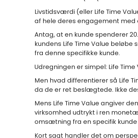
Livstidsværdi (eller Life Time Val
af hele deres engagement med d
Antag, at en kunde spenderer 20.00
kundens Life Time Value beløbe si
fra denne specifikke kunde.
Udregningen er simpel: Life Time V
Men hvad differentierer så Life T
da de er ret beslægtede. Ikke de
Mens Life Time Value angiver den
virksomhed udtrykt i ren monetæ
omsætning fra en specifik kunde v
Kort sagt handler det om perspek