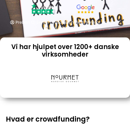
Preben O, Senior revisor & Emilie S, Revisor assistent
11/16/2023
18:05
Vi har hjulpet over 1200+ danske
virksomheder
Hvad er crowdfunding?