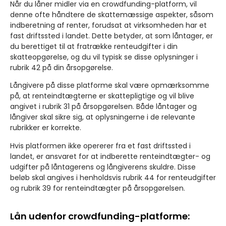
Når du låner midler via en crowdfunding-platform, vil
denne ofte håndtere de skattemæssige aspekter, såsom
indberetning af renter, forudsat at virksomheden har et
fast driftssted i landet. Dette betyder, at som låntager, er
du berettiget til at fratrække renteudgifter i din
skatteopgørelse, og du vil typisk se disse oplysninger i
rubrik 42 på din årsopgørelse.
Långivere på disse platforme skal være opmærksomme
på, at renteindtægterne er skattepligtige og vil blive
angivet i rubrik 31 på årsopgørelsen. Både låntager og
långiver skal sikre sig, at oplysningerne i de relevante
rubrikker er korrekte.
Hvis platformen ikke opererer fra et fast driftssted i
landet, er ansvaret for at indberette renteindtægter- og
udgifter på låntagerens og långiverens skuldre. Disse
beløb skal angives i henholdsvis rubrik 44 for renteudgifter
og rubrik 39 for renteindtægter på årsopgørelsen.
Lån udenfor crowdfunding-platforme: