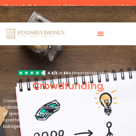
Få styr på dit årsregnskab til tiden – Lad vores specialister
hjælpe.
Klik her.
4.6/5
af
60+
tilfredsstillede kunder
Crowdfunding
Crowdfunding er en populær finansieringsmetode, som giver
individer og organisationer mulighed for at samle penge til
et specifikt mål. Denne indsamling finder sted gennem
oprettelse af et projekt, hvorefter personens netværk
bidrager økonomisk.