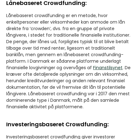
Lånebaseret Crowdfunding:
Lånebaseret crowdfunding er en metode, hvor
enkeltpersoner eller virksomheder kan anmode om lån
direkte fra ‘crowden’, dvs. fra en gruppe af private
långivere, i stedet for traditionelle finansielle institutioner.
De penge, der lånes ud, forpligtes typisk til at blive betalt
tilbage over tid med renter, ligesom et traditionelt
banklån, men gennem en lånebaseret crowdfunding-
platform. I Danmark er sådanne platforme underlagt
finansielle lovgivninger og overvåges af
Finanstilsynet
. De
kræver ofte detaljerede oplysninger om din virksomhed,
herunder kreditvurderinger og anden relevant finansiel
dokumentation, før de vil fremvise dit lån til potentielle
långivere. Lånebaseret crowdfunding var i 2017 den mest
dominerende type i Danmark, målt på den samlede
finansielle aktivitet på platformene.
Investeringsbaseret Crowdfunding:
Investeringsbaseret crowdfunding giver investorer