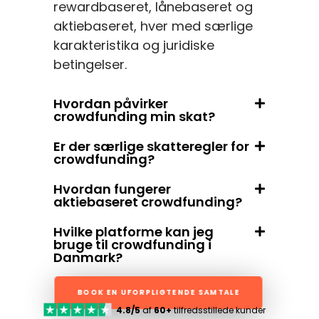
rewardbaseret, lånebaseret og
aktiebaseret, hver med særlige
karakteristika og juridiske
betingelser.
Hvordan påvirker
crowdfunding min skat?
Er der særlige skatteregler for
crowdfunding?
Hvordan fungerer
aktiebaseret crowdfunding?
Hvilke platforme kan jeg
bruge til crowdfunding i
Danmark?
BOOK EN UFORPLIGTENDE SAMTALE
4.8/5
af
60+
tilfredsstillede kunder