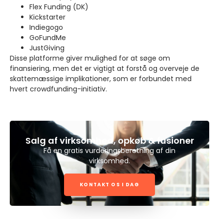
Flex Funding (DK)
Kickstarter
Indiegogo
GoFundMe
JustGiving
Disse platforme giver mulighed for at søge om
finansiering, men det er vigtigt at forstå og overveje de
skattemæssige implikationer, som er forbundet med
hvert crowdfunding-initiativ.
Salg af virksomhed, opkøb & fusioner
Få en gratis vurderingsberetning af din
virksomhed.
KONTAKT OS I DAG