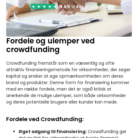
4.8/5
af
60+
tilfredsstillede
kunder
Fordele og ulemper ved
crowdfunding
Crowdfunding fremstår som en væsentlig og ofte
attraktiv finansieringsmetode for virksomheder, der søger
kapital og ønsker at øge opmærksomheden om deres
brand og produkter. Denne form for finansiering kommer
med en række fordele, men det er også kritisk at
anerkende de mulige ulemper, som både virksomheder
og deres potentielle brugere eller kunder kan møde.
Fordele ved Crowdfunding:
Øget adgang til finansiering:
Crowdfunding gør