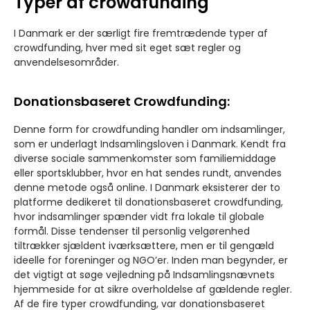
Typer af crowdfunding
I Danmark er der særligt fire fremtrædende typer af
crowdfunding, hver med sit eget sæt regler og
anvendelsesområder.
Donationsbaseret Crowdfunding:
Denne form for crowdfunding handler om indsamlinger,
som er underlagt Indsamlingsloven i Danmark. Kendt fra
diverse sociale sammenkomster som familiemiddage
eller sportsklubber, hvor en hat sendes rundt, anvendes
denne metode også online. I Danmark eksisterer der to
platforme dedikeret til donationsbaseret crowdfunding,
hvor indsamlinger spænder vidt fra lokale til globale
formål. Disse tendenser til personlig velgørenhed
tiltrækker sjældent iværksættere, men er til gengæld
ideelle for foreninger og NGO’er. Inden man begynder, er
det vigtigt at søge vejledning på Indsamlingsnævnets
hjemmeside for at sikre overholdelse af gældende regler.
Af de fire typer crowdfunding, var donationsbaseret