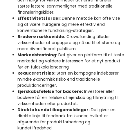
det muligt for virksomheder at hente finansiel
støtte lettere, sammenlignet med traditionelle
finansieringskilder.
Effektivitetsfordel:
Denne metode kan ofte vise
sig at være hurtigere og mere effektiv end
konventionelle fundraising-strategier.
Bredere rækkevidde:
Crowdfunding tillader
virksomheder at engagere og nå ud til et større og
mere diversificeret publikum.
Markedstestning:
Det giver en platform til at teste
markedet og validere interessen for et nyt produkt
før en fuldskala lancering.
Reduceret risiko:
Start en kampagne indebærer
mindre økonomisk risiko end traditionelle
produktlanceringer.
Ejerskabsfølelse for backere:
Investorer eller
backere får en følelse af ejerskab og tilknytning til
virksomheden eller produktet.
Direkte kundetilbagemeldinger:
Det giver en
direkte linje til feedback fra kunder, hvilket er
afgørende for produktforbedring og
kundetilfredshed.