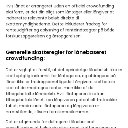
Hvis lånet er arrangeret uden en officiel crowdfunding-
platform, er det din pligt som låntager eller långiver at
indberette relevante beløb direkte til
skattemyndighederne. Dette inkluderer fradrag for
renteudgifter og oplysning af renteindtægter på både
forskudsopgørelsen og årsopgørelsen.
Generelle skatteregler for lånebaseret
crowdfunding:
Det er vigtigt at forstå, at det oprindelige lånebeløb ikke er
skattepligtig indkomst for låntageren, og afdragene på
lånet ikke er fradragsberettigede. Långivere skal betale
skat af de modtagne renter, men ikke af de
tilbagebetalte lånebeløb. Hvis låntageren ikke kan
tilbagebetale lånet, kan långiveren potentielt fratrække
tabet, medmindre låntageren og långiveren er
nærtstående, såsom familiemedlemmer.
Det er afgørende for deltagere i lånebaseret
crowdfunding at holde sig ajour med skattereglerne og