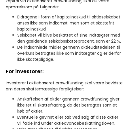
kapital via aktiebaseret crowdfunding, skal du være
opmærksom på følgende:
Bidragene i form af kapitalindskud til aktieselskabet
anses ikke som indkomst, men som et skattefrit
kapitalindskud.
Selskabet vil blive beskattet af sine indtægter med
den gældende selskabsskatteprocent, som er 22 %.
De indsamlede midler gennem aktieudstedelsen til
overkurs betragtes ikke som indtægter og er derfor
ikke skattepligtige.
For investorer:
Investorer i aktiebaseret crowdfunding skal være bevidste
om deres skattemæssige forpligtelser:
Anskaffelsen af aktier gennem crowdfunding giver
ikke ret til skattefradrag, da det betragtes som et
køb af aktier.
Eventuelle gevinst eller tab ved salg af disse aktier
vil falde ind under aktieavancebeskatningsloven.