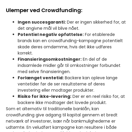
Ulemper ved Crowdfunding:
Ingen succesgaranti:
Der er ingen sikkerhed for, at
det angivne mål vil blive nået.
Potentiel negativ opfattelse:
For etablerede
brands kan en crowdfunding-kampagne potentielt
skade deres omdømme, hvis det ikke udføres
korrekt.
Finansieringsomkostninger:
En del af de
indsamlede midler går til omkostninger forbundet
med selve finansieringen.
Forlænget ventetid:
Backere kan opleve lange
ventetider før de ser resultaterne af deres
investering eller modtager produkter.
Risiko for ikke-levering:
Der er en reel risiko for, at
backere ikke modtager det lovede produkt.
Som et alternativ til traditionelle banklån, kan
crowdfunding give adgang til kapital gennem et bredt
netværk af investorer, især når bankmulighederne er
udtømte. En veludført kampagne kan resultere i både