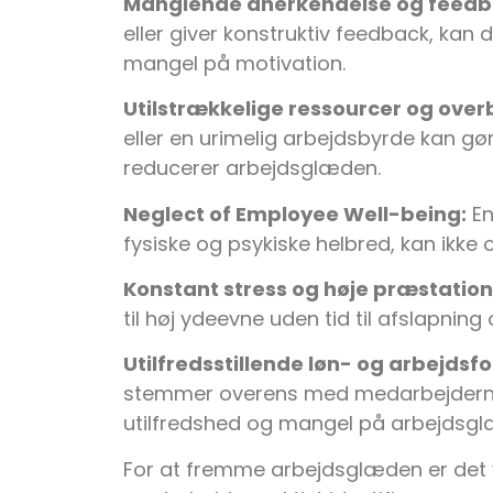
Manglende anerkendelse og feedb
eller giver konstruktiv feedback, kan d
mangel på motivation.
Utilstrækkelige ressourcer og over
eller en urimelig arbejdsbyrde kan gø
reducerer arbejdsglæden.
Neglect of Employee Well-being:
En
fysiske og psykiske helbred, kan ikke 
Konstant stress og høje præstation
til høj ydeevne uden tid til afslapnin
Utilfredsstillende løn- og arbejdsfo
stemmer overens med medarbejdernes i
utilfredshed og mangel på arbejdsgl
For at fremme arbejdsglæden er det v