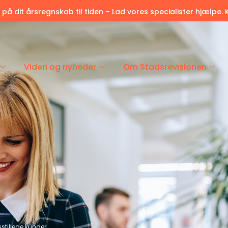
r på dit årsregnskab til tiden – Lad vores specialister hjælpe.
Viden og nyheder
Om Stadsrevisionen
dsstillede kunder