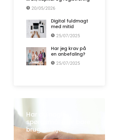
20/05/2026
Digital fuldmagt
med mitid
25/07/2025
Har jeg krav på
en anbefaling?
25/07/2025
Har du nogle
spørgsmål eller bare
brug for hjælp?