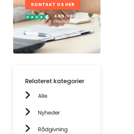
KONTAKT OS HER
4.8/5
af
60+
tilfredsstillede
kunder
Relateret kategorier
Alle
Nyheder
Rådgivning