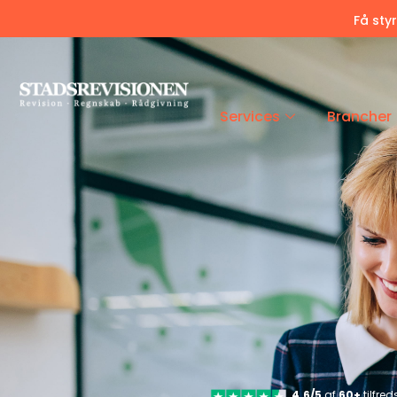
Få sty
Services
Brancher
4.6/5
af
60+
tilfre