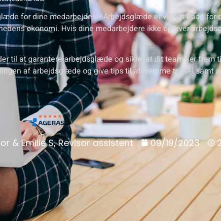
dsglæde for dine medarbejdere. Arbejdsglæde er vigtigt både for 
hedens økonomi. Hvis dine medarbejdere ikke oplever arbejdsg
r til at garantere arbejdsglæde og sikre, at dit team ser frem t
ningen af arbejdsglæde og give tips til at fremme trivsel samt
or & Emilie S, Revisor assistent
09/19/2023