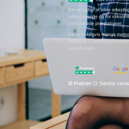
Det er vigtigt at sikre arbej
velbefindende og for virksom
overordnede præstationer.
Der er heldigvis mange metode
artikel vil vi gennemgå betyd
arbejdsplads.
Preben O, Senior revis