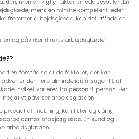
den, men en vigtig faktor er ledelsesstilen. En
rbejdsglæde, mens en mindre kompetent leder
ikke fremmer arbejdsglæde, kan det afføde en
ren og påvirker direkte arbejdsglæde.
de??
ed en forståelse af de faktorer, der kan
ser er der flere almindelige årsager til, at
de, hvilket varierer fra person til person. Her
r negativt påvirker arbejdsglæden:
 præget af mobning, konflikter og dårlig
medarbejdernes arbejdsglæde. En sund og
mme arbejdsglæden.