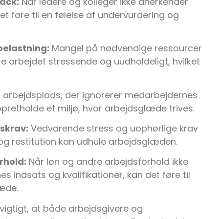
ack:
Når ledere og kolleger ikke anerkender
et føre til en følelse af undervurdering og
belastning:
Mangel på nødvendige ressourcer
re arbejdet stressende og uudholdeligt, hvilket
 arbejdsplads, der ignorerer medarbejdernes
opretholde et miljø, hvor arbejdsglæde trives.
skrav:
Vedvarende stress og uophørlige krav
g og restitution kan udhule arbejdsglæden.
rhold:
Når løn og andre arbejdsforhold ikke
ndsats og kvalifikationer, kan det føre til
æde.
igtigt, at både arbejdsgivere og