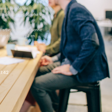
deres personlige
læde, kan det påvirke de
il arbejdsdagen. I denne
 arbejdsglæden på en
21:42