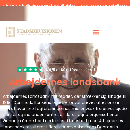
Få styr på dit årsregnskab til tiden – Lad vores specialister
hjælpe.
Klik her.
4.6/5
af
60+
tilfredsstillede kunder
Arbejdernes landsbank
Arbejdernes Landsbank har rødder, der strækker sig tilbage til
1919 i Danmark. Bankens oprettelse var drevet af et ønske
om at overføre fagforeningernes midler væk fra privat ejede
banker og ind under kontrol af deres egne organisationer.
Gennem årene har kundernes tilfredshed med Arbejdernes
Landsbank resulteret i flere udnævnelser som Danmarks