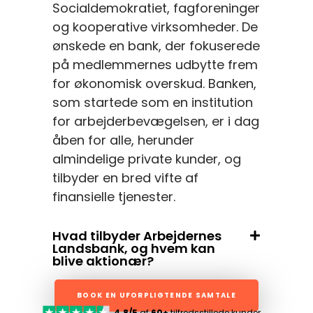
Socialdemokratiet, fagforeninger
og kooperative virksomheder. De
ønskede en bank, der fokuserede
på medlemmernes udbytte frem
for økonomisk overskud. Banken,
som startede som en institution
for arbejderbevægelsen, er i dag
åben for alle, herunder
almindelige private kunder, og
tilbyder en bred vifte af
finansielle tjenester.
Hvad tilbyder Arbejdernes
Landsbank, og hvem kan
blive aktionær?
BOOK EN UFORPLIGTENDE SAMTALE
4.8/5
af
60+
tilfredsstillede kunder