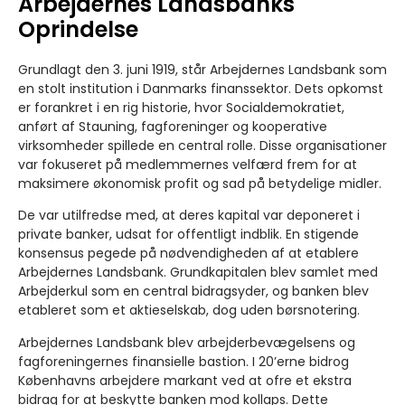
Arbejdernes Landsbanks
Oprindelse
Grundlagt den 3. juni 1919, står Arbejdernes Landsbank som
en stolt institution i Danmarks finanssektor. Dets opkomst
er forankret i en rig historie, hvor Socialdemokratiet,
anført af Stauning, fagforeninger og kooperative
virksomheder spillede en central rolle. Disse organisationer
var fokuseret på medlemmernes velfærd frem for at
maksimere økonomisk profit og sad på betydelige midler.
De var utilfredse med, at deres kapital var deponeret i
private banker, udsat for offentligt indblik. En stigende
konsensus pegede på nødvendigheden af at etablere
Arbejdernes Landsbank. Grundkapitalen blev samlet med
Arbejderkul som en central bidragsyder, og banken blev
etableret som et aktieselskab, dog uden børsnotering.
Arbejdernes Landsbank blev arbejderbevægelsens og
fagforeningernes finansielle bastion. I 20’erne bidrog
Københavns arbejdere markant ved at ofre et ekstra
bidrag for at beskytte banken mod kollaps. Dette