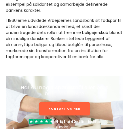
eksempel på solidaritet og samarbejde definerede
bankens karakter.
I 1960’erne udvidede Arbejdernes Landsbank sit fodspor til
at blive en landsdækkende enhed, et skridt der
understregede dets rolle i at fremme boligejerskab blandt
almindelige danskere. Banken støttede byggeriet af
almennyttige boliger og tilbød boliglån til parcelhuse,
markerede sin transformation fra en institution for
fagforeninger og kooperativer til en bank for alle.
Har du nogle spørgsmål eller bare
brug for hjælp?
KONTAKT OS HER
4.8/5
af
60+
tilfredsstillede
kunder