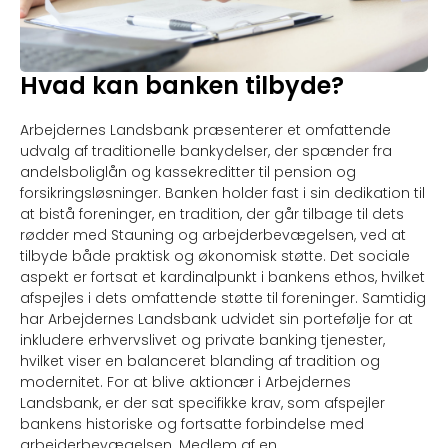
Hvad kan banken tilbyde?
Arbejdernes Landsbank præsenterer et omfattende
udvalg af traditionelle bankydelser, der spænder fra
andelsboliglån og kassekreditter til pension og
forsikringsløsninger. Banken holder fast i sin dedikation til
at bistå foreninger, en tradition, der går tilbage til dets
rødder med Stauning og arbejderbevægelsen, ved at
tilbyde både praktisk og økonomisk støtte. Det sociale
aspekt er fortsat et kardinalpunkt i bankens ethos, hvilket
afspejles i dets omfattende støtte til foreninger. Samtidig
har Arbejdernes Landsbank udvidet sin portefølje for at
inkludere erhvervslivet og private banking tjenester,
hvilket viser en balanceret blanding af tradition og
modernitet. For at blive aktionær i Arbejdernes
Landsbank, er der sat specifikke krav, som afspejler
bankens historiske og fortsatte forbindelse med
arbejderbevægelsen. Medlem af en