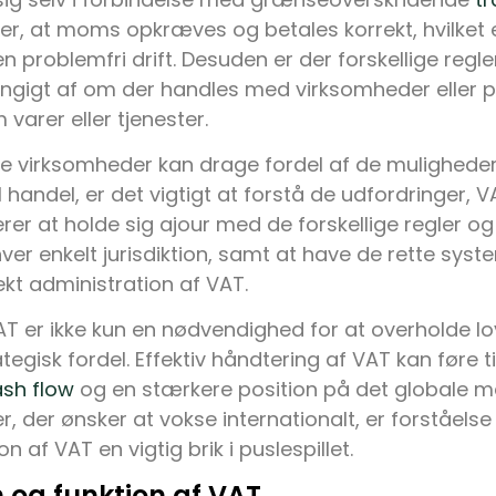
r, at moms opkræves og betales korrekt, hvilket 
n problemfri drift. Desuden er der forskellige regl
ngigt af om der handles med virksomheder eller p
 varer eller tjenester.
e virksomheder kan drage fordel af de muligheder
l handel, er det vigtigt at forstå de udfordringer, 
erer at holde sig ajour med de forskellige regler og
ver enkelt jurisdiktion, samt at have de rette syst
rekt administration af VAT.
T er ikke kun en nødvendighed for at overholde lo
tegisk fordel. Effektiv håndtering af VAT kan føre ti
sh flow
og en stærkere position på det globale m
, der ønsker at vokse internationalt, er forståelse
n af VAT en vigtig brik i puslespillet.
n og funktion af VAT