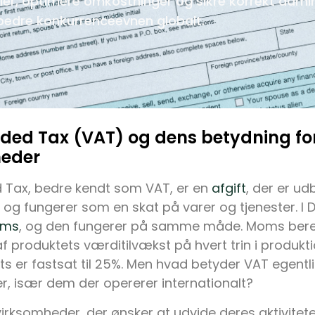
er, optimere omkostninger og sikre korrekt admin
rbedre konkurrenceevnen globalt.
ded Tax (VAT) og dens betydning fo
heder
 Tax, bedre kendt som VAT, er en
afgift
, der er ud
og fungerer som en skat på varer og tjenester. I 
ms
, og den fungerer på samme måde. Moms ber
f produktets værditilvækst på hvert trin i produk
ts er fastsat til 25%. Men hvad betyder VAT egentl
, især dem der opererer internationalt?
irksomheder, der ønsker at udvide deres aktivitet