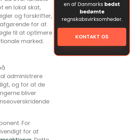
en af Danmarks
bedst
 en lokal skat,
bedømte
gler og forskrifter,
regnskabsvirksomheder.
afgørende for at
gle til at optimere
KONTAKT OS
tionale marked.
på
al administrere
igt, og for at de
ingerne bliver
ænseoverskridende
ponent. For
vendigt for at
ansaktioner
. Dette