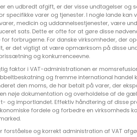
r en udbredt afgift, er der visse undtagelser og sæ
r specifikke varer og tjenester. I nogle lande kan v
arer, medicin og uddannelsestjenester, være undt
ceret sats. Dette er ofte for at gøre disse nødve
 for forbrugerne. For danske virksomheder, der op
lt, er det vigtigt at være opmærksom på disse un
 prissætning og konkurrenceevne.
gtig faktor i VAT-administrationen er momsrefusi
bbeltbeskatning og fremme international handel 
nderet den moms, de har betalt på varer, der ekspo
en nøje dokumentation og overholdelse af de gæld
- og importlandet. Effektiv håndtering af disse p
økonomiske fordele og forbedre en virksomheds k
 marked.
r forståelse og korrekt administration af VAT afg