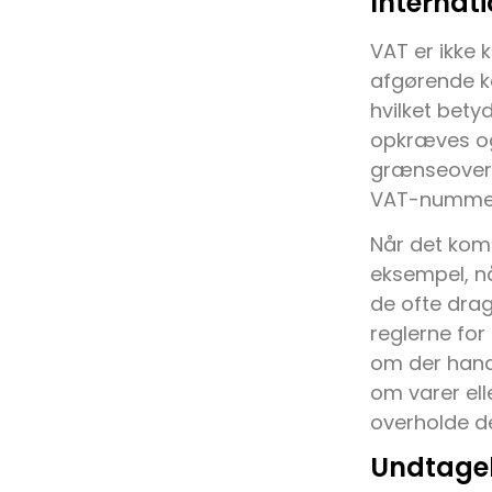
Internat
VAT er ikke 
afgørende ko
hvilket bety
opkræves og
grænseovers
VAT-nummer t
Når det komm
eksempel, nå
de ofte dra
reglerne fo
om der han
om varer ell
overholde de
Undtagel