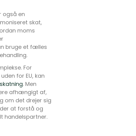
er også en
rmoniseret skat,
 hvordan moms
er
n bruge et fælles
ehandling.
mplekse. For
 uden for EU, kan
skatning
. Men
ere afhængigt af,
og om det drejer sig
der at forstå og
t handelspartner.