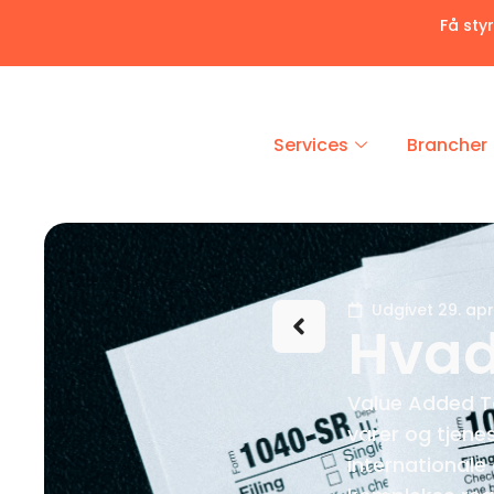
Få sty
Services
Brancher
Udgivet 29. apr
Hvad
Value Added Ta
varer og tjene
internationale 