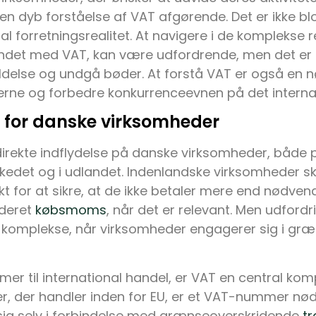
en dyb forståelse af VAT afgørende. Det er ikke blot
l forretningsrealitet. At navigere i de komplekse re
undet med VAT, kan være udfordrende, men det er 
ldelse og undgå bøder. At forstå VAT er også en nø
rne og forbedre konkurrenceevnen på det interna
 for danske virksomheder
direkte indflydelse på danske virksomheder, både 
det og i udlandet. Indenlandske virksomheder sk
 for at sikre, at de ikke betaler mere end nødvend
nderet
købsmoms
, når det er relevant. Men udfordr
komplekse, når virksomheder engagerer sig i gr
er til international handel, er VAT en central kom
, der handler inden for EU, er et VAT-nummer nød
 sig selv i forbindelse med grænseoverskridende
tr