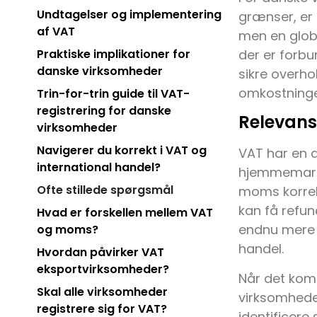
Undtagelser og implementering
grænser, er 
af VAT
men en globa
der er forb
Praktiske implikationer for
danske virksomheder
sikre overho
omkostninge
Trin-for-trin guide til VAT-
registrering for danske
Relevans
virksomheder
Navigerer du korrekt i VAT og
VAT har en 
international handel?
hjemmemarke
Ofte stillede spørgsmål
moms korrekt
kan få refu
Hvad er forskellen mellem VAT
endnu mere 
og moms?
handel.
Hvordan påvirker VAT
eksportvirksomheder?
Når det komm
Skal alle virksomheder
virksomheder
registrere sig for VAT?
identificere