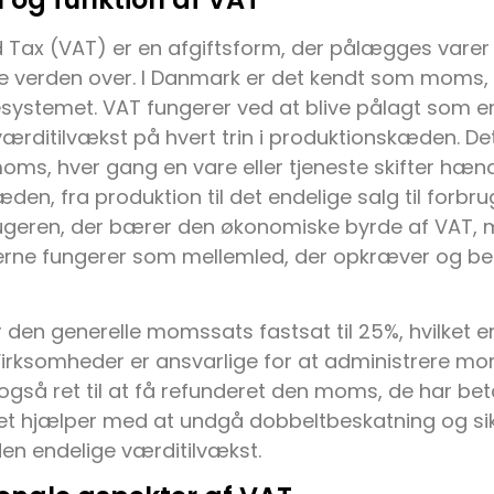
Tax (VAT) er en afgiftsform, der pålægges varer o
 verden over. I Danmark er det kendt som moms, o
esystemet. VAT fungerer ved at blive pålagt som e
ærditilvækst på hvert trin i produktionskæden. Det
s, hver gang en vare eller tjeneste skifter hænd
den, fra produktion til det endelige salg til forbru
rugeren, der bærer den økonomiske byrde af VAT,
ne fungerer som mellemled, der opkræver og betal
 den generelle momssats fastsat til 25%, hvilket er
 Virksomheder er ansvarlige for at administrere m
gså ret til at få refunderet den moms, de har bet
lket hjælper med at undgå dobbeltbeskatning og si
en endelige værditilvækst.