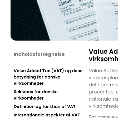
komplekse regl
hvilket kan fo
Value Ad
Indholdsfortegnelse
virksom
Value Added
Value Added Tax (VAT) og dens
betydning for danske
verdensplan 
virksomheder
det som
mo
procentdel a
Relevans for danske
virksomheder
nationale sa
virksomheder
Definition og funktion af VAT
Internationale aspekter af VAT
For danske v