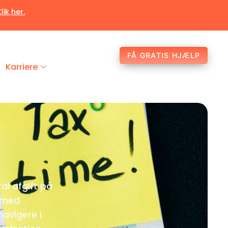
Klik her.
FÅ GRATIS HJÆLP
Karriere
l afgift på
m med
navigere i