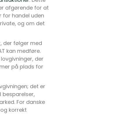
er afgørende for at
er for handel uden
rivate, og om det
, der følger med
VAT kan medføre.
 lovgivninger, der
emer på plads for
vgivningen; det er
l besparelser,
arked. For danske
 og korrekt