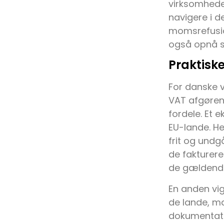
virksomheder
navigere i d
momsrefusio
også opnå st
Praktisk
For danske v
VAT afgøren
fordele. Et 
EU-lande. He
frit og undg
de fakturer
de gældende
En anden vig
de lande, ma
dokumentatio