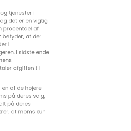
g tjenester i
g det er en vigtig
n procentdel af
 betyder, at der
er i
geren. I sidste ende
 mens
er afgiften til
 en af de højere
oms på deres salg,
alt på deres
krer, at moms kun