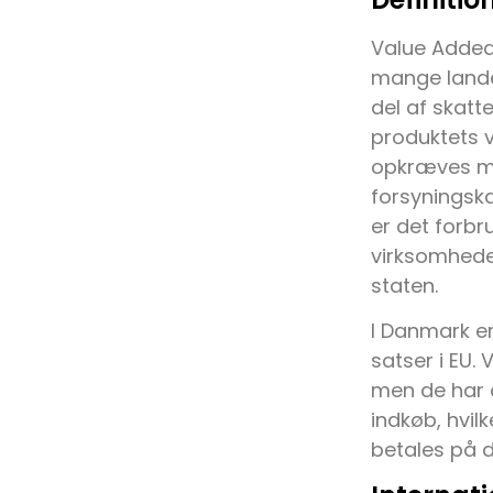
Value Added 
mange lande
del af skatt
produktets v
opkræves mom
forsyningskæ
er det forb
virksomheder
staten.
I Danmark er
satser i EU.
men de har o
indkøb, hvi
betales på d