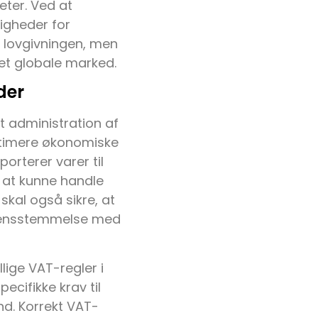
eter. Ved at
igheder for
 lovgivningen, men
det globale marked.
der
t administration af
ptimere økonomiske
orterer varer til
r at kunne handle
kal også sikre, at
erensstemmelse med
lige VAT-regler i
cifikke krav til
nd. Korrekt VAT-