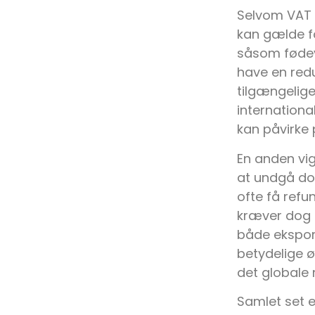
Selvom VAT e
kan gælde fo
såsom fødev
have en redu
tilgængelige
internationa
kan påvirke
En anden vi
at undgå do
ofte få refu
kræver dog 
både eksport
betydelige 
det globale
Samlet set e