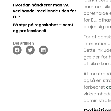
Hvordan håndterer man VAT
nummer sikre
ved handel med lande uden for
opretholde e
EU?
for EU, afhæ
Få styr på regnskabet – nemt
drejer sig om
og professionelt
For at dansk
internationa
Del artiklen
Dette inklud
gælder for h
at sikre kor
At mestre VA
også en stra
forbedret
ca
virksomheder
administratio
Definitio