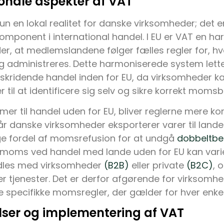
ionale aspekter af VAT
kun en lokal realitet for danske virksomheder; det 
mponent i international handel. I EU er VAT en ha
der, at medlemslandene følger fælles regler for,
 administreres. Dette harmoniserede system lett
kridende handel inden for EU, da virksomheder ka
il at identificere sig selv og sikre korrekt momsb
er til handel uden for EU, bliver reglerne mere ko
r danske virksomheder eksporterer varer til lande
ge fordel af momsrefusion for at undgå
dobbeltbe
r moms ved handel med lande uden for EU kan vari
dles med virksomheder
(B2B)
eller private
(B2C)
, 
er tjenester. Det er derfor afgørende for virksomhe
 specifikke momsregler, der gælder for hver enkel
ser og implementering af VAT