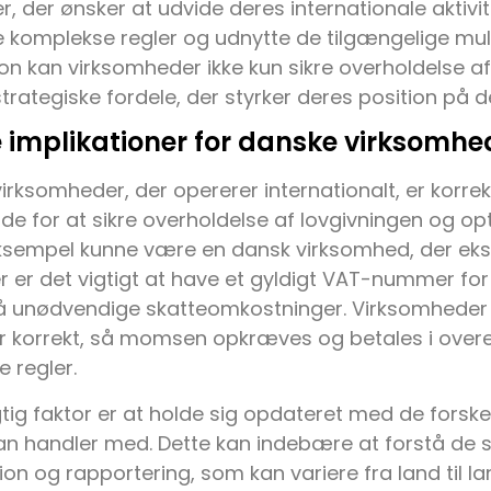
, der ønsker at udvide deres internationale aktivit
e komplekse regler og udnytte de tilgængelige mul
n kan virksomheder ikke kun sikre overholdelse af
rategiske fordele, der styrker deres position på 
e implikationer for danske virksomhe
irksomheder, der opererer internationalt, er korrek
de for at sikre overholdelse af lovgivningen og o
eksempel kunne være en dansk virksomhed, der eksp
r er det vigtigt at have et gyldigt VAT-nummer fo
å unødvendige skatteomkostninger. Virksomheder s
er korrekt, så momsen opkræves og betales i ov
 regler.
tig faktor er at holde sig opdateret med de forskel
n handler med. Dette kan indebære at forstå de spe
n og rapportering, som kan variere fra land til la