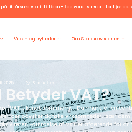
r på dit årsregnskab til tiden – Lad vores specialister hjælpe.
Viden og nyheder
Om Stadsrevisionen
il 2025
8 minutter
 Betyder VAT?
x (VAT), kendt som moms i Danmark, er en centra
ster, der påvirker danske virksomheder, især de
aktiviteter. Forståelse af VAT er afgørende for at 