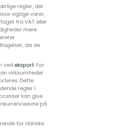
rlige regler, der
isse vigtige varer,
aget fra VAT eller
ndigheder mere
ererer
dtagelser, da de
on ved
eksport
. For
kan virksomheder
rteres. Dette
ende regler i
rocesser kan give
onkurrenceevne på
ørende for danske