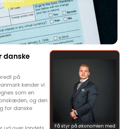
istration,
r danske
bredt på
Danmark kender vi
egnes som en
tionskæden, og den
ig for danske
Få styr på økonomien med
er ud over landets