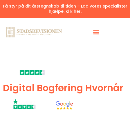
Få styr på dit årsregnskab til tiden – Lad vores specialister
hjælpe.
Klik her.
4.6/5
af
60+
tilfredsstillede kunder
Digital Bogføring Hvornår
Preben O, Senior revisor & Emilie S, Revisor assistent