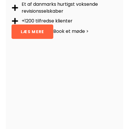
Et af danmarks hurtigst voksende
revisionsselskaber
+1200 tilfredse klienter
Book et møde >
LÆS MERE