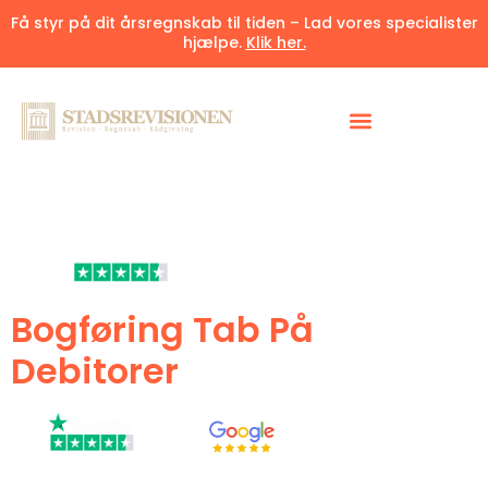
Få styr på dit årsregnskab til tiden – Lad vores specialister
hjælpe.
Klik her.
4.6/5
af
60+
tilfredsstillede kunder
Bogføring Tab På
Debitorer