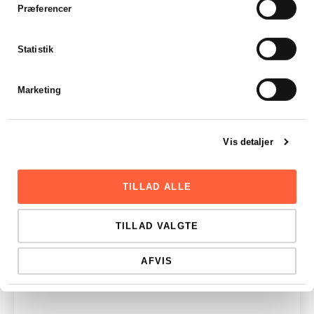
Præferencer
Statistik
Del den her:
Marketing
Vis detaljer
TILLAD ALLE
Blogs
Se alle blogs
TILLAD VALGTE
AFVIS