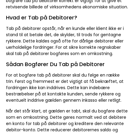
bogføre tab på debitorer korrekt er vigtigt for at give et
retvisende billede af virksomhedens økonomiske situation.
Hvad er Tab på Debitorer?
Tab på debitorer opstår, når en kunde eller klient ikke er i
stand til at betale det, de skylder, til trods for gentagne
rykkere. Dette kaldes også ofte for dårlige debitorer eller
uerholdelige fordringer. For at sikre korrekte regnskaber
skal tab på debitorer bogføres som en omkostning.
Sådan Bogfører Du Tab på Debitorer
For at bogføre tab på debitorer skal du følge en række
trin. Først og fremmest er det vigtigt at få bekræftet, at
fordringen ikke kan inddrives. Dette kan indebære
bestræbelser på at kontakte kunden, sende rykkere og
eventuelt inddrive gælden gennem inkasso eller retligt.
Når det står klart, at gælden er tabt, skal du bogføre dette
som en omkostning. Dette gøres normalt ved at debitere
en konto for tab på debitorer og kreditere den relevante
debitor-konto. Dette reducerer debitorernes saldo og