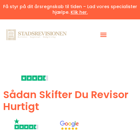
Få styr på dit årsregnskab til tiden – Lad vores specialister
hjælpe.
Klik her.
4.6/5
af
60+
tilfredsstillede kunder
Sådan Skifter Du Revisor
Hurtigt