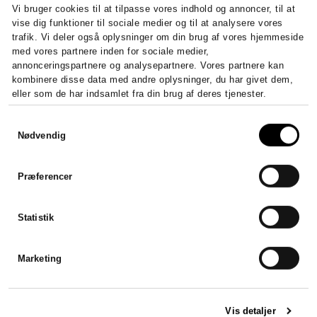
Vi bruger cookies til at tilpasse vores indhold og annoncer, til at
vise dig funktioner til sociale medier og til at analysere vores
trafik. Vi deler også oplysninger om din brug af vores hjemmeside
med vores partnere inden for sociale medier,
annonceringspartnere og analysepartnere. Vores partnere kan
kombinere disse data med andre oplysninger, du har givet dem,
eller som de har indsamlet fra din brug af deres tjenester.
Sådan stifter du et ApS –
Digi
Samtykkevalg
krav, kapital og
miti
Nødvendig
registrering
Digital
en sikke
Stift et ApS fra 20.000 kr. i...
Præferencer
LÆS HELE ARTIKLEN
Statistik
Marketing
Vis detaljer