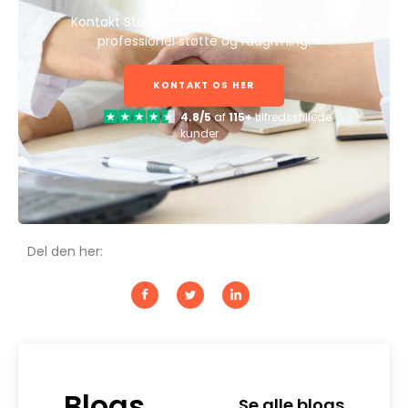
din økonomi?
Kontakt Stadsrevisionen for skræddersyet
professionel støtte og rådgivning.
KONTAKT OS HER
4.8/5
af
115+
tilfredsstillede
kunder
Del den her:
Blogs
Se alle blogs