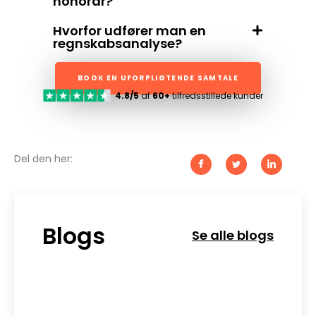
honorar?
Hvorfor udfører man en
regnskabsanalyse?
BOOK EN UFORPLIGTENDE SAMTALE
4.8/5
af
60+
tilfredsstillede kunder
Del den her:
Blogs
Se alle blogs