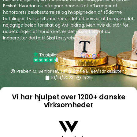
B-skat. Hvordan du afregner denne skat afhænger af
honorarets beløbsstørrelse og hyppigheden af sådanne
betalinger. I visse situationer er det dit ansvar at beregne det
nøjagtige beløb for skat og AM-bidrag. Men hvis du står for
udbetalingen af honoraret, er det essentielt, at du
indberetter dette til Skattestyrelsen.
Preben O, Senior revisor & Emilie S, Revisor assistent
10/19/2023
15:25
Vi har hjulpet over 1200+ danske
virksomheder