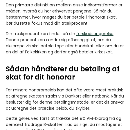
Den primære distinktion mellem disse indkomstformer er
måden, hvorpå du har erhvervet pengene. Så når du
bestemmer, hvor meget du bør betale i “honorar skat”,
bør du rette fokus mod din trækprocent.
Din trækprocent kan findes på din
forskudsopgørelse
.
Denne procent kan ændre sig afhængigt af, om du
eksempelvis skal betale top- eller bundskat, eller om du er
en del af Folkekirken og derfor også betaler kirkeskat.
Sådan håndterer du betaling af
skat for dit honorar
For mindre honorarbeløb kan det ofte være mest praktisk
at afregne skatten straks via Dankort eller netbank. Når du
beslutter dig for denne betalingsmetode, er det dit ansvar
at udregne det præcise beløb, du skylder.
Dette gøres ved først at trække det 8% AM-bidrag fra og
dernæst fradrage B-skatten. Lad os sige, du modtager et