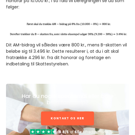
honorar på 10.000 kr.; i så fald vil beregningen se ud som
følger:
Dit AM-bidrag vil således være 800 kr., mens B-skatten vil
beløbe sig til 3.496 kr. Dette resulterer i, at du i alt skal
fratrække 4.296 kr. fra dit honorar og foretage en
indbetaling til Skattestyrelsen.
Har du nogle spørgsmål eller bare
brug for hjælp?
KONTAKT OS HER
4.8/5
af
60+
tilfredsstillede