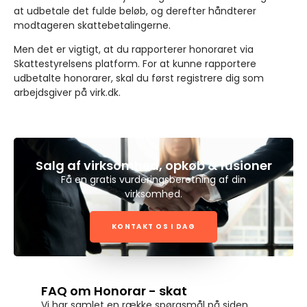
at udbetale det fulde beløb, og derefter håndterer
modtageren skattebetalingerne.
Men det er vigtigt, at du rapporterer honoraret via
Skattestyrelsens platform. For at kunne rapportere
udbetalte honorarer, skal du først registrere dig som
arbejdsgiver på virk.dk.
Salg af virksomhed, opkøb & fusioner
Få en gratis vurderingsberetning af din
virksomhed.
KONTAKT OS I DAG
FAQ om Honorar - skat
Vi har samlet en række spørgsmål på siden