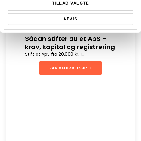
TILLAD VALGTE
AFVIS
Sådan stifter du et ApS –
Dig
krav, kapital og registrering
Digit
en sik
Stift et ApS fra 20.000 kr. i...
LÆS HELE ARTIKLEN