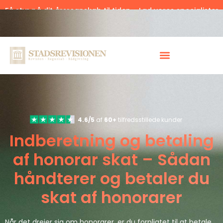
Få styr på dit årsregnskab til tiden – Lad vores specialister
hjælpe.
Klik her.
4.6/5
af
60+
tilfredsstillede kunder
Indberetning og betaling
af honorar skat – Sådan
håndterer og betaler du
skat af honorarer
Når det drejer sig om honorarer, er du forpligtet til at betale