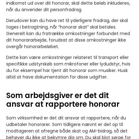
indkomst ud over dit honorar, skal dette beløb inkluderes,
når du anvender dit personfradrag.
Derudover kan du have ret til yderligere fradrag, der skal
tages i betragtning, når “honorar skat” skal betales.
Generelt kan du fratrække omkostninger forbundet med
dit honorararbejde, forudsat at disse omkostninger ikke
overgår honorarbeløbet.
Dette kan være omkostninger relateret til transport eller
specifikke udstyrskøb som mikrofoner eller lydudstyr, hvis
du for eksempel har tjent dit honorar som musiker. Husk
altid at have dokumentation for disse udgifter.
Som arbejdsgiver er det dit
ansvar at rapportere honorar
Som virksomhed er det dit ansvar at rapportere, når du
udbetaler honorarer. Som tidligere nævnt er det op til
modtageren at afregne både skat og AM-bidrag, så det
behøver du ikke at bekymre dig om. Du skal blot sørge for