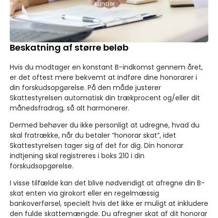
kunder
Beskatning af større beløb
Hvis du modtager en konstant B-indkomst gennem året,
er det oftest mere bekvemt at indføre dine honorarer i
din forskudsopgørelse. På den måde justerer
Skattestyrelsen automatisk din trækprocent og/eller dit
månedsfradrag, så alt harmonerer.
Dermed behøver du ikke personligt at udregne, hvad du
skal fratrække, når du betaler “honorar skat”, idet
Skattestyrelsen tager sig af det for dig. Din honorar
indtjening skal registreres i boks 210 i din
forskudsopgørelse.
I visse tilfælde kan det blive nødvendigt at afregne din B-
skat enten via girokort eller en regelmæssig
bankoverførsel, specielt hvis det ikke er muligt at inkludere
den fulde skattemængde. Du afregner skat af dit honorar