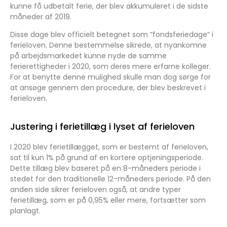
kunne få udbetalt ferie, der blev akkumuleret i de sidste
måneder af 2019.
Disse dage blev officielt betegnet som “fondsferiedage” i
ferieloven. Denne bestemmelse sikrede, at nyankomne
på arbejdsmarkedet kunne nyde de samme
ferierettigheder i 2020, som deres mere erfarne kolleger.
For at benytte denne mulighed skulle man dog sørge for
at ansøge gennem den procedure, der blev beskrevet i
ferieloven.
Justering i ferietillæg i lyset af ferieloven
I 2020 blev ferietillægget, som er bestemt af ferieloven,
sat til kun 1% på grund af en kortere optjeningsperiode.
Dette tillæg blev baseret på en 8-måneders periode i
stedet for den traditionelle 12-måneders periode. På den
anden side sikrer ferieloven også, at andre typer
ferietillæg, som er på 0,95% eller mere, fortsætter som
planlagt.