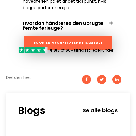
hovedferien på et andet tidspunkt, hvis
begge parter er enige.
Hvordan håndteres den ubrugte
femte ferieuge?
BOOK EN UFORPLIGTENDE SAMTALE
4.8/5
af
60+
tilfredsstillede kunder
Del den her:
Blogs
Se alle blogs