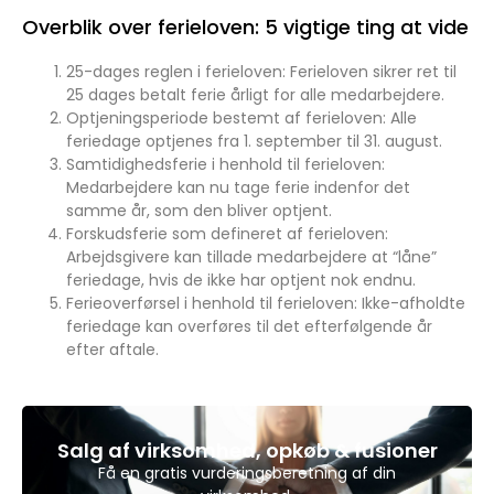
Overblik over ferieloven: 5 vigtige ting at vide
25-dages reglen i ferieloven: Ferieloven sikrer ret til
25 dages betalt ferie årligt for alle medarbejdere.
Optjeningsperiode bestemt af ferieloven: Alle
feriedage optjenes fra 1. september til 31. august.
Samtidighedsferie i henhold til ferieloven:
Medarbejdere kan nu tage ferie indenfor det
samme år, som den bliver optjent.
Forskudsferie som defineret af ferieloven:
Arbejdsgivere kan tillade medarbejdere at “låne”
feriedage, hvis de ikke har optjent nok endnu.
Ferieoverførsel i henhold til ferieloven: Ikke-afholdte
feriedage kan overføres til det efterfølgende år
efter aftale.
Salg af virksomhed, opkøb & fusioner
Få en gratis vurderingsberetning af din