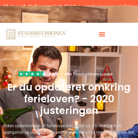
Få styr på dit årsregnskab til tiden – Lad vores specialister
hjælpe.
Klik her.
4.6/5
af
60+
tilfredsstillede kunder
Er du opdateret omkring
ferieloven? - 2020
justeringen
Siden opdateringen af ferieloven blev rullet ud, har mange haft
spørgsmål og usikkerheder vedrørende dens nye rammer. Selvom det