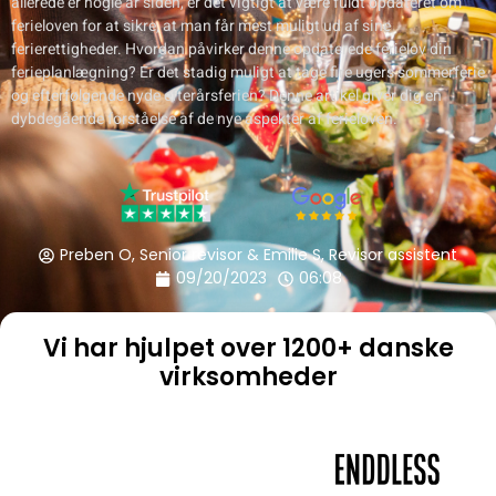
allerede er nogle år siden, er det vigtigt at være fuldt opdateret om
ferieloven for at sikre, at man får mest muligt ud af sine
ferierettigheder. Hvordan påvirker denne opdaterede ferielov din
ferieplanlægning? Er det stadig muligt at tage fire ugers sommerferie
og efterfølgende nyde efterårsferien? Denne artikel giver dig en
dybdegående forståelse af de nye aspekter af ferieloven.
Preben O, Senior revisor & Emilie S, Revisor assistent
09/20/2023
06:08
Vi har hjulpet over 1200+ danske
virksomheder