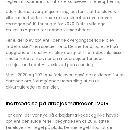
regler introduceret for at sikre konsekvent ferieoptjening.
Uden denne overgangsordning, bestemt af ferieloven,
ville medarbejdere have akkumuleret en overdreven
mængde på 10 ferieuger for 2020. Dette ville øge
omkostningerne for mange virksomheder.
Ferie, der blev optjent i denne overgangsperiode, blev
“indefrosset” i en speciel fond. Denne fond, oprettet på
baggrund af ferieloven, blev designet til at udbetale disse
midler med renter, når en medarbejder forlader
arbejdsmarkedet – typisk ved pensionering.
Men i 2020 og 2021 gav ferieloven også en mulighed for at
anmode om forudgående udbetaling af disse
akkumulerede feriemidler.
Indtrædelse på arbejdsmarkedet i 2019
For dem, der var nye på arbejdsmarkedet og ikke havde
optjent den fulde ferie i begyndelsen af 2019, satte
ferieloven en regel på plads. Denne regel tillod, at de