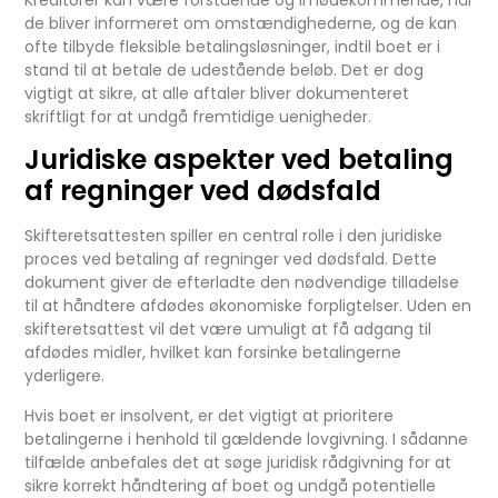
de bliver informeret om omstændighederne, og de kan
ofte tilbyde fleksible betalingsløsninger, indtil boet er i
stand til at betale de udestående beløb. Det er dog
vigtigt at sikre, at alle aftaler bliver dokumenteret
skriftligt for at undgå fremtidige uenigheder.
Juridiske aspekter ved betaling
af regninger ved dødsfald
Skifteretsattesten spiller en central rolle i den juridiske
proces ved betaling af regninger ved dødsfald. Dette
dokument giver de efterladte den nødvendige tilladelse
til at håndtere afdødes økonomiske forpligtelser. Uden en
skifteretsattest vil det være umuligt at få adgang til
afdødes midler, hvilket kan forsinke betalingerne
yderligere.
Hvis boet er insolvent, er det vigtigt at prioritere
betalingerne i henhold til gældende lovgivning. I sådanne
tilfælde anbefales det at søge juridisk rådgivning for at
sikre korrekt håndtering af boet og undgå potentielle