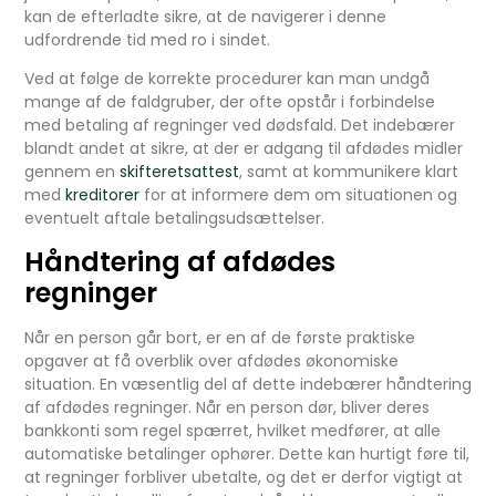
kan de efterladte sikre, at de navigerer i denne
udfordrende tid med ro i sindet.
Ved at følge de korrekte procedurer kan man undgå
mange af de faldgruber, der ofte opstår i forbindelse
med betaling af regninger ved dødsfald. Det indebærer
blandt andet at sikre, at der er adgang til afdødes midler
gennem en
skifteretsattest
, samt at kommunikere klart
med
kreditorer
for at informere dem om situationen og
eventuelt aftale betalingsudsættelser.
Håndtering af afdødes
regninger
Når en person går bort, er en af de første praktiske
opgaver at få overblik over afdødes økonomiske
situation. En væsentlig del af dette indebærer håndtering
af afdødes regninger. Når en person dør, bliver deres
bankkonti som regel spærret, hvilket medfører, at alle
automatiske betalinger ophører. Dette kan hurtigt føre til,
at regninger forbliver ubetalte, og det er derfor vigtigt at