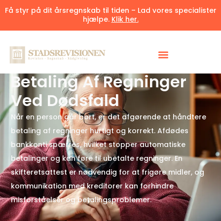
Få styr på dit årsregnskab til tiden – Lad vores specialister
hjælpe.
Klik her.
Udgivet 8. april 2025
7 minutter
Betaling Af Regninger
Ved Dødsfald
Når en person går bort, er det afgørende at håndtere
betaling af regninger hurtigt og korrekt. Afdødes
bankkonti spærres, hvilket stopper automatiske
betalinger og kan føre til ubetalte regninger. En
skifteretsattest er nødvendig for at frigøre midler, og
kommunikation med kreditorer kan forhindre
misforståelser og betalingsproblemer.