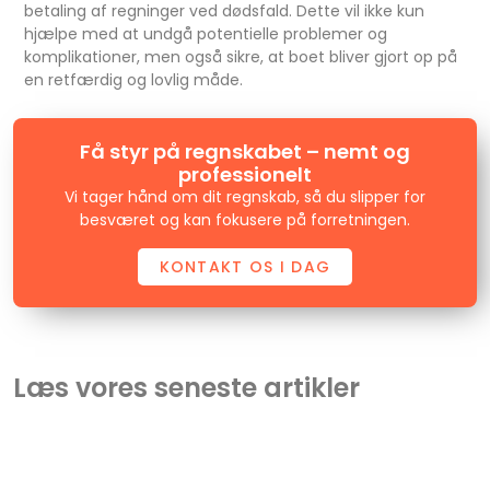
betaling af regninger ved dødsfald. Dette vil ikke kun
hjælpe med at undgå potentielle problemer og
komplikationer, men også sikre, at boet bliver gjort op på
en retfærdig og lovlig måde.
Få styr på regnskabet – nemt og
professionelt
Vi tager hånd om dit regnskab, så du slipper for
besværet og kan fokusere på forretningen.
KONTAKT OS I DAG
Læs vores seneste artikler