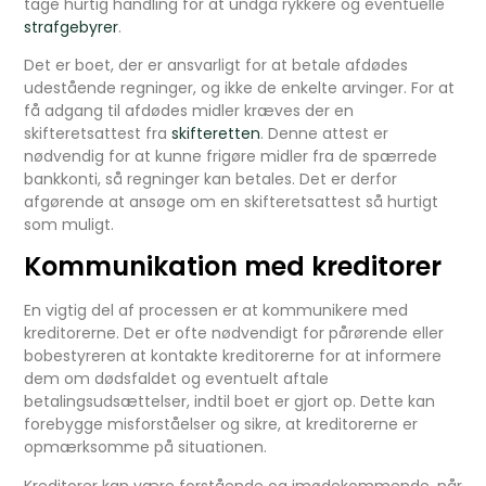
tage hurtig handling for at undgå rykkere og eventuelle
strafgebyrer
.
Det er boet, der er ansvarligt for at betale afdødes
udestående regninger, og ikke de enkelte arvinger. For at
få adgang til afdødes midler kræves der en
skifteretsattest fra
skifteretten
. Denne attest er
nødvendig for at kunne frigøre midler fra de spærrede
bankkonti, så regninger kan betales. Det er derfor
afgørende at ansøge om en skifteretsattest så hurtigt
som muligt.
Kommunikation med kreditorer
En vigtig del af processen er at kommunikere med
kreditorerne. Det er ofte nødvendigt for pårørende eller
bobestyreren at kontakte kreditorerne for at informere
dem om dødsfaldet og eventuelt aftale
betalingsudsættelser, indtil boet er gjort op. Dette kan
forebygge misforståelser og sikre, at kreditorerne er
opmærksomme på situationen.
Kreditorer kan være forstående og imødekommende, når