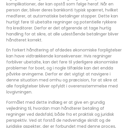
komplikationer, der kan opstå som følge heraf. Når en
person dør, bliver deres bankkonti typisk spærret, hvilket
medfører, at automatiske betalinger stopper. Dette kan
hurtigt føre til ubetalte regninger og potentielle rykkere
fra kreditorer. Derfor er det afgørende at tage hurtig
handling for at sikre, at alle udestående betalinger bliver
håndteret korrekt.
En forkert håndtering af afdødes økonomiske forpligtelser
kan have vidtrækkende konsekvenser. Hvis regninger
forbliver ubetalte, kan det føre til yderligere økonomiske
problemer for boet, og i nogle tilfælde kan det endda
påvirke arvingerne. Derfor er det vigtigt at navigere i
denne situation med omhu og præcision, for at sikre at
alle forpligtelser bliver opfyldt i overensstemmelse med
lovgivningen.
Formålet med dette indlæg er at give en grundig
vejledning til, hvordan man håndterer betaling af
regninger ved dødsfald, både fra et praktisk og juridisk
perspektiv. Ved at forstå de nødvendige skridt og de
juridiske aspekter, der er forbundet med denne proces,