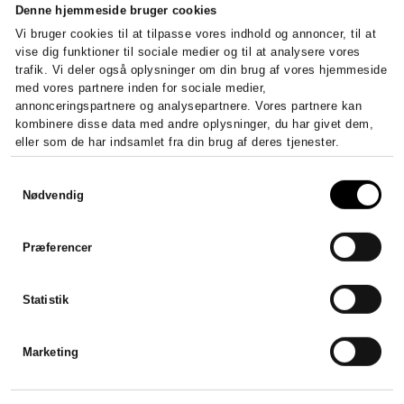
Denne hjemmeside bruger cookies
Vi bruger cookies til at tilpasse vores indhold og annoncer, til at
vise dig funktioner til sociale medier og til at analysere vores
trafik. Vi deler også oplysninger om din brug af vores hjemmeside
med vores partnere inden for sociale medier,
annonceringspartnere og analysepartnere. Vores partnere kan
kombinere disse data med andre oplysninger, du har givet dem,
Sådan stifter du et ApS – krav,
eller som de har indsamlet fra din brug af deres tjenester.
kapital og registrering
Samtykkevalg
Stift et ApS fra 20.000 kr. i...
Nødvendig
LÆS HELE ARTIKLEN
Præferencer
Statistik
Marketing