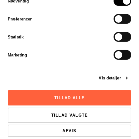
Nødvendig
Jeg var forsinket med mit
årsregnskab, men
Stadsrevisionen stillet en revisor
Præferencer
til rådighed som var klar til at
hjælpe mig henover en
weekend. Hurtigt, effektivt og
Statistik
godt.
Viktor Mikkelsen
Marketing
Vis detaljer
TILLAD ALLE
TILLAD VALGTE
AFVIS