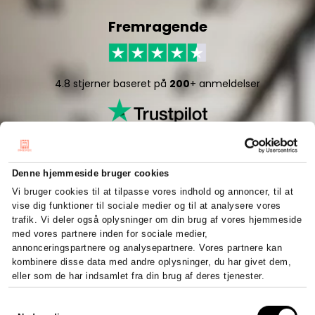
Fremragende
4.8 stjerner baseret på
200
+ anmeldelser
Denne hjemmeside bruger cookies
Vi bruger cookies til at tilpasse vores indhold og annoncer, til at
vise dig funktioner til sociale medier og til at analysere vores
5/5 stjerner baseret på
50
+ anmeldelser
trafik. Vi deler også oplysninger om din brug af vores hjemmeside
med vores partnere inden for sociale medier,
annonceringspartnere og analysepartnere. Vores partnere kan
kombinere disse data med andre oplysninger, du har givet dem,
eller som de har indsamlet fra din brug af deres tjenester.
Hurtigt og effektivt
Samtykkevalg