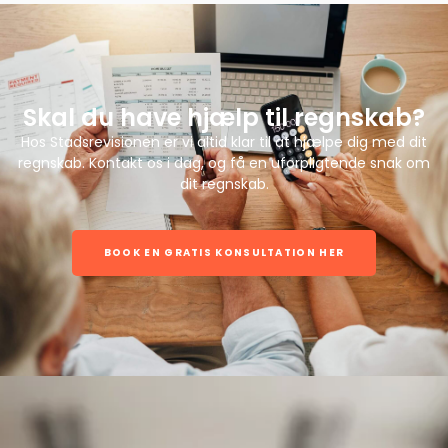
Skal du have hjælp til regnskab?
Hos Stadsrevisionen er vi altid klar til at hjælpe dig med dit
regnskab. Kontakt os i dag, og få en uforpligtende snak om
dit regnskab.
BOOK EN GRATIS KONSULTATION HER