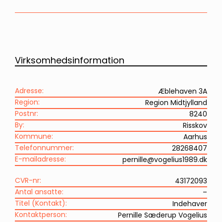
Virksomhedsinformation
Adresse:
Æblehaven 3A
Region:
Region Midtjylland
Postnr:
8240
By:
Risskov
Kommune:
Aarhus
Telefonnummer:
28268407
E-mailadresse:
pernille@vogelius1989.dk
CVR-nr:
43172093
Antal ansatte:
–
Titel (Kontakt):
Indehaver
Kontaktperson:
Pernille Sæderup Vogelius