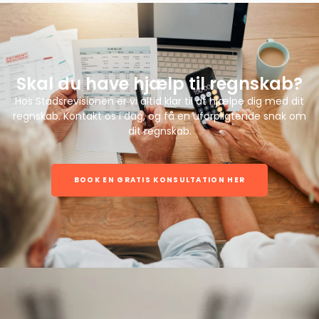
Skal du have hjælp til regnskab?
Hos Stadsrevisionen er vi altid klar til at hjælpe dig med dit
regnskab. Kontakt os i dag, og få en uforpligtende snak om
dit regnskab.
BOOK EN GRATIS KONSULTATION HER