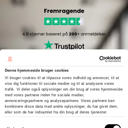
Fremragende
4.8 stjerner baseret på
200
+ anmeldelser
Denne hjemmeside bruger cookies
Vi bruger cookies til at tilpasse vores indhold og annoncer, til at
vise dig funktioner til sociale medier og til at analysere vores
5/5 stjerner baseret på
50
+ anmeldelser
trafik. Vi deler også oplysninger om din brug af vores hjemmeside
med vores partnere inden for sociale medier,
annonceringspartnere og analysepartnere. Vores partnere kan
kombinere disse data med andre oplysninger, du har givet dem,
eller som de har indsamlet fra din brug af deres tjenester.
Hurtigt og effektivt
Samtykkevalg