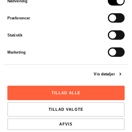
Nødvendig
Jeg var forsinket med mit
årsregnskab, men
Stadsrevisionen stillet en revisor
Præferencer
til rådighed som var klar til at
hjælpe mig henover en
weekend. Hurtigt, effektivt og
Statistik
godt.
Viktor Mikkelsen
Marketing
Vis detaljer
TILLAD ALLE
TILLAD VALGTE
AFVIS