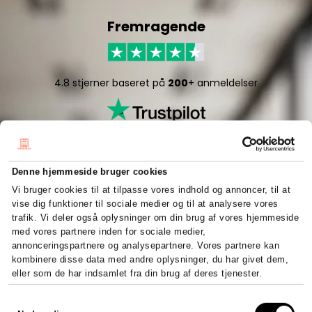
Fremragende
4.8 stjerner baseret på
200
+ anmeldelser
Denne hjemmeside bruger cookies
Vi bruger cookies til at tilpasse vores indhold og annoncer, til at
vise dig funktioner til sociale medier og til at analysere vores
5/5 stjerner baseret på
50
+ anmeldelser
trafik. Vi deler også oplysninger om din brug af vores hjemmeside
med vores partnere inden for sociale medier,
annonceringspartnere og analysepartnere. Vores partnere kan
kombinere disse data med andre oplysninger, du har givet dem,
eller som de har indsamlet fra din brug af deres tjenester.
Højt niveau og 100%
Samtykkevalg