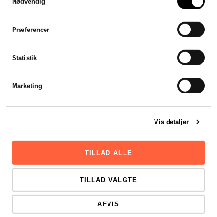
gennemsigtighed
Nødvendig
Stadsrevisionen leverede en helt
fantastisk service, til en god pris!
Præferencer
Bestemt ikke sidste gang vi
samarbejder med
Statistik
Stadsrevisonen.
Thomas Melgaard
Marketing
Vis detaljer
TILLAD ALLE
TILLAD VALGTE
AFVIS