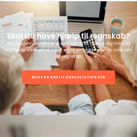
Skal du have hjælp til regnskab?
Hos Stadsrevisionen er vi altid klar til at hjælpe dig med dit
regnskab. Kontakt os i dag, og få en uforpligtende snak om
dit regnskab.
BOOK EN GRATIS KONSULTATION HER