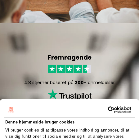
Fremragende
4.8 stjerner baseret på
200
+ anmeldelser
Denne hjemmeside bruger cookies
Vi bruger cookies til at tilpasse vores indhold og annoncer, til at
vise dig funktioner til sociale medier og til at analysere vores
5/5 stjerner baseret på
50
+ anmeldelser