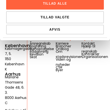
TILLAD ALLE
TILLAD VALGTE
AFVIS
Services
Genveje
Hjælp
Årsregnskab
Karriere
Kontakt
København
Bogføring
Brancher
Hjælp til
Købmagergade
Genoptagelse
Ordbog
regnskab
Rådgivning
Om
7, 5.
Kontrakter
Revision
stadsrevisionen
Organisationen
Skat
1150
Viden og
København
nyheder
CSR
K
Byer
Aarhus
Mariane
Thomsens
Gade 4B, 6.
3.
8000 Aarhus
C