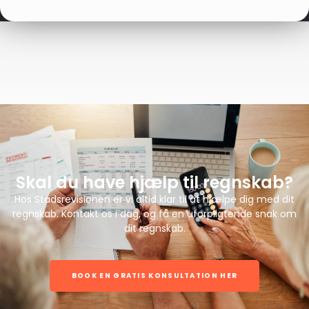
Skal du have hjælp til regnskab?
Hos Stadsrevisionen er vi altid klar til at hjælpe dig med dit
regnskab. Kontakt os i dag, og få en uforpligtende snak om
dit regnskab.
BOOK EN GRATIS KONSULTATION HER