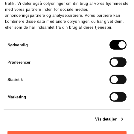
trafik. Vi deler også oplysninger om din brug af vores hjemmeside
med vores partnere inden for sociale medier,
annonceringspartnere og analysepartnere. Vores partnere kan
kombinere disse data med andre oplysninger, du har givet dem,
eller som de har indsamlet fra din brug af deres tjenester.
Hurtigt og effektivt
Samtykkevalg
Nødvendig
Jeg var forsinket med mit
årsregnskab, men
Stadsrevisionen stillet en revisor
Præferencer
til rådighed som var klar til at
hjælpe mig henover en
weekend. Hurtigt, effektivt og
Statistik
godt.
Viktor Mikkelsen
Marketing
Vis detaljer