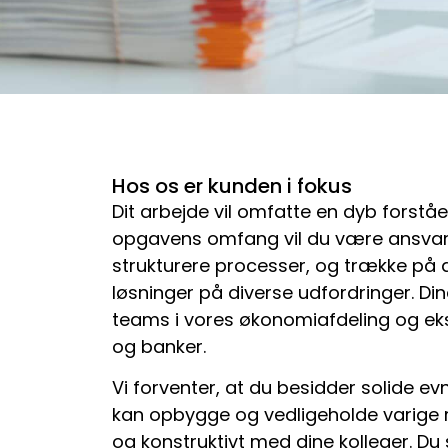
Hos os er kunden i fokus
Dit arbejde vil omfatte en dyb forstå
opgavens omfang vil du være ansvarl
strukturere processer, og trække på d
løsninger på diverse udfordringer. Din
teams i vores økonomiafdeling og eks
og banker.
Vi forventer, at du besidder solide e
kan opbygge og vedligeholde varige r
og konstruktivt med dine kolleger. Du s