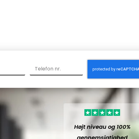
Højt niveau og 100%
gennemsigtighed