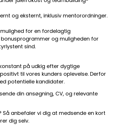
under julefrokost og teambuilding-
nt og eksternt, inklusiv mentorordninger.
 mulighed for en fordelagtig
g, bonusprogrammer og muligheden for
yrlystent sind.
konstant på udkig efter dygtige
sitivt til vores kunders oplevelse. Derfor
d potentielle kandidater.
sende din ansøgning, CV, og relevante
? Så anbefaler vi dig at medsende en kort
er dig selv.