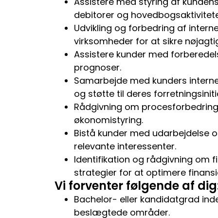
Assistere med styring af kundens 
debitorer og hovedbogsaktivitete
Udvikling og forbedring af intern
virksomheder for at sikre nøjagtig
Assistere kunder med forberedel
prognoser.
Samarbejde med kunders interne 
og støtte til deres forretningsiniti
Rådgivning om procesforbedringe
økonomistyring.
Bistå kunder med udarbejdelse og
relevante interessenter.
Identifikation og rådgivning om f
strategier for at optimere finansie
Vi forventer følgende af dig
Bachelor- eller kandidatgrad ind
beslægtede områder.