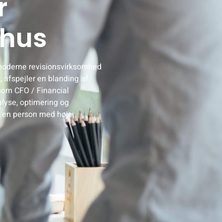
r
rhus
 moderne revisionsvirksomhed
 afspejler en blanding af
 som CFO / Financial
lyse, optimering og
r en person med høje