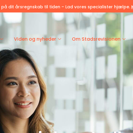
r på dit årsregnskab til tiden – Lad vores specialister hjælpe.
Viden og nyheder
Om Stadsrevisionen