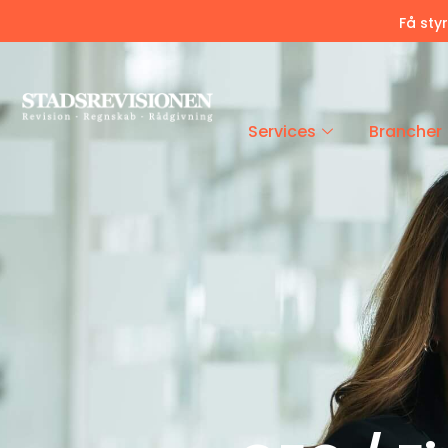
Få sty
Services
Brancher