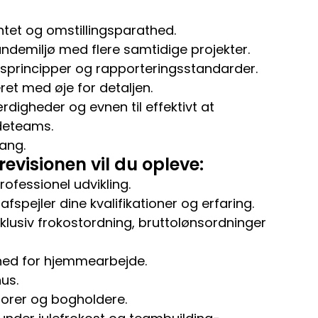
et og omstillingsparathed.
kundemiljø med flere samtidige projekter.
sprincipper og rapporteringsstandarder.
et med øje for detaljen.
gheder og evnen til effektivt at
deteams.
gang.
revisionen vil du opleve:
rofessionel udvikling.
fspejler dine kvalifikationer og erfaring.
klusiv frokostordning, bruttolønsordninger
ghed for hjemmearbejde.
hus.
sorer og bogholdere.