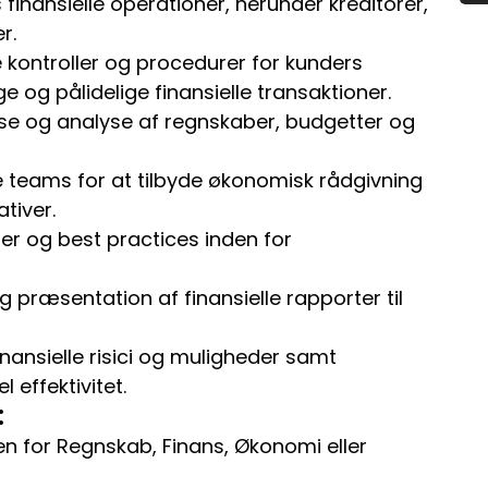
finansielle operationer, herunder kreditorer,
r.
e kontroller og procedurer for kunders
e og pålidelige finansielle transaktioner.
se og analyse af regnskaber, budgetter og
teams for at tilbyde økonomisk rådgivning
ativer.
r og best practices inden for
 præsentation af finansielle rapporter til
inansielle risici og muligheder samt
l effektivitet.
:
en for Regnskab, Finans, Økonomi eller