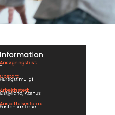
Information
Ansøgningsfrist:
–
Opstart:
Hurtigst muligt
Arbejdssted:
Østjylland, Aarhus
Ansættelsesform:
Fastansættelse