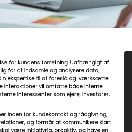
else for kundens forretning. Uafhængigt af
ig for at indsamle og analysere data,
in ekspertise til at foreslå og iværksætte
e interaktioner vil omfatte både interne
terne interessenter som ejere, investorer,
vner inden for kundekontakt og rådgivning,
elationer, og formår at kommunikere klart
kal være initiativrig, proaktiv, og have en