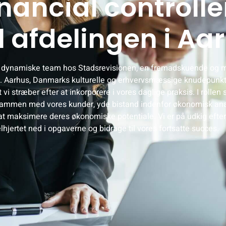
nancial controlle
l afdelingen i Aa
res dynamiske team hos Stadsrevisionen, en fremadskuende og
us. Aarhus, Danmarks kulturelle og erhvervsmæssige knudepunkt,
t vi stræber efter at inkorporere i vores daglige praksis.
I rollen
t sammen med vores kunder, yde bistand indenfor økonomisk ana
 at maksimere deres økonomiske potentiale. Vi er på udkig efte
elhjertet ned i opgaverne og bidrage til vores fortsatte succes.