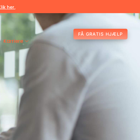
Klik her.
FÅ GRATIS HJÆLP
Karriere