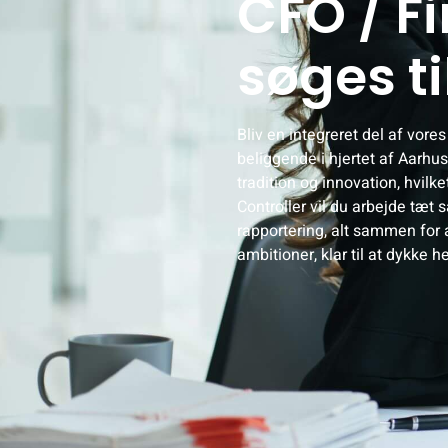
CFO / Fi
søges ti
Bliv en integreret del af vo
beliggende i hjertet af Aarh
tradition og innovation, hvilke
Controller vil du arbejde tæ
rapportering, alt sammen for
ambitioner, klar til at dykke h