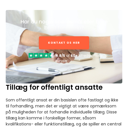
Har du nogle spørgsmål eller bare
brug for hjælp?
KONTAKT OS HER
4.8/5
af
60+
tilfredsstillede
kunder
Tillæg for offentligt ansatte
Som offentligt ansat er din basisløn ofte fastlagt og ikke
til forhandling, men det er vigtigt at være opmærksom
på muligheden for at forhandle individuelle tillæg. Disse
tillæg kan komme i forskellige former, såsom
kvalifikations- eller funktionstillæg, og de spiller en central