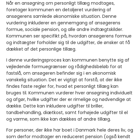
Når en ansøgning om personligt tillæg modtages,
foretager kommunen en detaljeret vurdering af
ansøgerens samlede økonomiske situation. Denne
vurdering inkluderer en gennemgang af ansøgerens
formue, sociale pension, og alle andre indtægtskilder.
Kommunen ser specifikt på, hvordan ansøgerens formue
og indtægter forholder sig til de udgifter, de ønsker at få
dækket af det personlige tillæg.
I denne vurderingsproces kan kommunen benytte sig af
vejledende formuegrænser og rådighedsbeløb for at
fastslå, om ansøgeren befinder sig i en økonomisk
vanskelig situation. Det er vigtigt at forstå, at der ikke
findes faste regler for, hvad et personligt tillæg kan
bruges til. Kommunen vurderer hver ansøgning individuelt
og afgør, hvilke udgifter der er rimelige og nødvendige at
dække. Dette kan inkludere udgifter til briller,
tandbehandling, diætkost, samt forhøjede udgifter til el
og varme, som ikke kan dækkes af andre tillæg.
For personer, der ikke har boet i Danmark hele deres liv, og
som derfor modtager en reduceret pension (også kendt