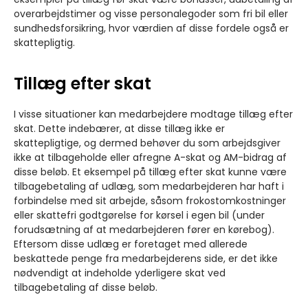
overarbejdstimer og visse personalegoder som fri bil eller
sundhedsforsikring, hvor værdien af disse fordele også er
skattepligtig.
Tillæg efter skat
I visse situationer kan medarbejdere modtage tillæg efter
skat. Dette indebærer, at disse tillæg ikke er
skattepligtige, og dermed behøver du som arbejdsgiver
ikke at tilbageholde eller afregne A-skat og AM-bidrag af
disse beløb. Et eksempel på tillæg efter skat kunne være
tilbagebetaling af udlæg, som medarbejderen har haft i
forbindelse med sit arbejde, såsom frokostomkostninger
eller skattefri godtgørelse for kørsel i egen bil (under
forudsætning af at medarbejderen fører en kørebog).
Eftersom disse udlæg er foretaget med allerede
beskattede penge fra medarbejderens side, er det ikke
nødvendigt at indeholde yderligere skat ved
tilbagebetaling af disse beløb.