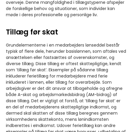
overveje. Denne mangfoldighed i tillægstyperne afspejler
de forskellige behov og situationer, som individer kan
møde i deres professionelle og personlige liv.
Tillæg før skat
Grundelementerne i en medarbejders lønseddel består
typisk af flere dele, herunder basislønnen, som aftales ved
ansættelsen eller fastsættes af overenskomster, og
diverse tillæg. Disse tillæg er oftest skattepligtige, kendt
som ’tillæg før skat’. Eksempler på sådanne tillæg
inkluderer ferietillæg for medarbejdere med ferie
inkluderet i lønnen, eller tillæg for overarbejde. Som
arbejdsgiver er det dit ansvar at tilbageholde og afregne
både A-skat og arbejdsmarkedsbidrag (AM-bidrag) af
disse tillæg. Det er vigtigt at forstå, at ’tillæg før skat’ er
en del af medarbejderens skattepligtige indkomst, og
dermed skal skatten af disse tillæg beregnes gennem
virksomhedens skattekonto, mens lønindkomsten
indberettes i eIndkomst. Udover ferietillæg kan andre
eksempler på tillæg før skat være bonusser, udbetaling af