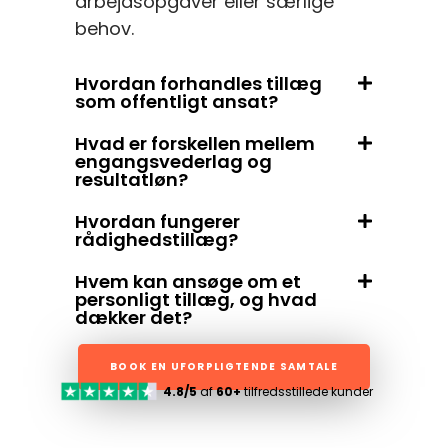
arbejdsopgaver eller særlige
behov.
Hvordan forhandles tillæg
som offentligt ansat?
Hvad er forskellen mellem
engangsvederlag og
resultatløn?
Hvordan fungerer
rådighedstillæg?
Hvem kan ansøge om et
personligt tillæg, og hvad
dækker det?
BOOK EN UFORPLIGTENDE SAMTALE
4.8/5
af
60+
tilfredsstillede kunder