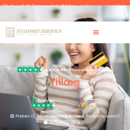
Få styr på dit årsregnskab til tiden – Lad vores specialister
hjælpe.
Klik her.
4.6/5
af
60+
tilfredsstillede kunder
Tillæg
Preben O, Senior revisor & Emilie S, Revisor assistent
12/11/2023
14:35