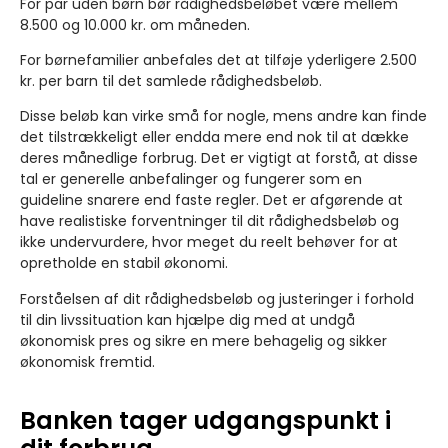
For par uden børn
bør rådighedsbeløbet være mellem
8.500 og 10.000 kr. om måneden.
For børnefamilier
anbefales det at tilføje yderligere 2.500
kr. per barn til det samlede rådighedsbeløb.
Disse beløb kan virke små for nogle, mens andre kan finde
det tilstrækkeligt eller endda mere end nok til at dække
deres månedlige forbrug. Det er vigtigt at forstå, at disse
tal er generelle anbefalinger og fungerer som en
guideline snarere end faste regler. Det er afgørende at
have realistiske forventninger til dit rådighedsbeløb og
ikke undervurdere, hvor meget du reelt behøver for at
opretholde en stabil økonomi.
Forståelsen af dit rådighedsbeløb og justeringer i forhold
til din livssituation kan hjælpe dig med at undgå
økonomisk pres og sikre en mere behagelig og sikker
økonomisk fremtid.
Banken tager udgangspunkt i