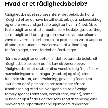
Hvad er et rådighedsbeløb?
Rådighedsbeløbet repræsenterer det beløb, du har til
rådighed efter at have betalt skat, arbejdsmarkedsbidrag
og andre nødvendige faste udgifter hver måned. Disse
faste udgifter omfatter poster som husleje, gældsafdrag,
samt udgifter til energi og kommunale ydelser såsom
vand og varme. Yderligere faste poster kan være udgifter
til børneinstitutioner, medlemskab af A-kasse og
fagforeninger, samt forskellige forsikringer.
Når disse udgifter er betalt, er det resterende beløb, dit
rådighedsbeløb, som du frit kan disponere over.
Rådighedsbeløbet dækker dine variable udgifter såsom
husholdningsomkostninger (mad, tøj og sko), dine
fritidsaktiviteter, underholdning, gaver, og ferier. Det
inkluderer også personlige omkostninger såsom
frisørbesøg og medicin, vedligeholdelse af varige
forbrugsgoder (telefoner, computere, cykler), samt
pludseligt opståede udgifter som tandlægebesøg eller
nødvendige reparationer på hjemmets apparater.