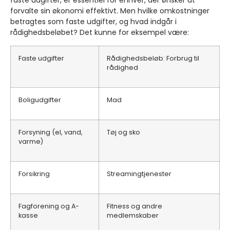
faste udgifter, er essentiel for enhver, der ønsker at
forvalte sin økonomi effektivt. Men hvilke omkostninger
betragtes som faste udgifter, og hvad indgår i
rådighedsbeløbet? Det kunne for eksempel være:
Faste udgifter
Rådighedsbeløb: Forbrug til
rådighed
Boligudgifter
Mad
Forsyning (el, vand,
Tøj og sko
varme)
Forsikring
Streamingtjenester
Fagforening og A-
Fitness og andre
kasse
medlemskaber