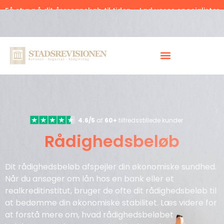
Få styr på dit årsregnskab til tiden – Lad vores specialister
hjælpe.
Klik her.
4.6/5
af
60+
tilfredsstillede kunder
Rådighedsbeløb
Dit rådighedsbeløb afspejler din økonomiske sundhed.
Når du ansøger om lån hos en bank eller et
realkreditinstitut, bruger de ofte dit rådighedsbeløb til
at bedømme din økonomiske stabilitet. Læs videre for
at forstå mere om, hvad rådighedsbeløbet