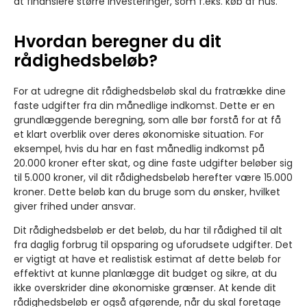
at finansiere større investeringer, som f.eks. køb af hus.
Hvordan beregner du dit
rådighedsbeløb?
For at udregne dit rådighedsbeløb skal du fratrække dine
faste udgifter fra din månedlige indkomst. Dette er en
grundlæggende beregning, som alle bør forstå for at få
et klart overblik over deres økonomiske situation. For
eksempel, hvis du har en fast månedlig indkomst på
20.000 kroner efter skat, og dine faste udgifter beløber sig
til 5.000 kroner, vil dit rådighedsbeløb herefter være 15.000
kroner. Dette beløb kan du bruge som du ønsker, hvilket
giver frihed under ansvar.
Dit rådighedsbeløb er det beløb, du har til rådighed til alt
fra daglig forbrug til opsparing og uforudsete udgifter. Det
er vigtigt at have et realistisk estimat af dette beløb for
effektivt at kunne planlægge dit budget og sikre, at du
ikke overskrider dine økonomiske grænser. At kende dit
rådighedsbeløb er også afgørende, når du skal foretage