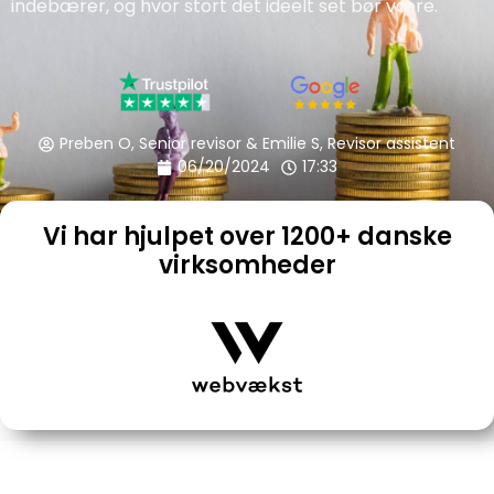
indebærer, og hvor stort det ideelt set bør være.
Preben O, Senior revisor & Emilie S, Revisor assistent
06/20/2024
17:33
Vi har hjulpet over 1200+ danske
virksomheder