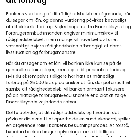
dit forbrug
Bankens vurdering af dit rådighedsbeløb er afgørende, når
du søger om lån, og denne vurdering påvirkes betydeligt
af dit aktuelle forbrug. Vejledningerne fra Finanstilsynet og
Forbrugerombudsmanden angiver minimumskrav til
rådighedsbeløbet, men mange vil have behov for et
væsentligt højere rådighedsbeløb afhængigt af deres
livssituation og forbrugsmønstre.
Når du ansøger om et lån, vil banken ikke kun se på de
generelle retningslinjer, men også dit personlige forbrug.
Hvis du eksempelvis tidligere har haft et månedligt
forbrug på 25.000 kr., og du ønsker et lån, der potentielt vil
sænke dit rådighedsbeløb, vil banken primært fokusere
på dit hidtidige forbrugsniveau snarere end blot at følge
Finanstilsynets vejledende satser.
Dette betyder, at dit rådighedsbeløb, og hvordan det
påvirker din evne til at opretholde en sund økonomi, spiller
en afgørende rolle i bankens beslutningsproces. At forstå,
hvordan banken bruger oplysninger om dit tidligere