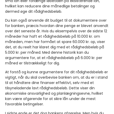
små lån eller forlænge løbetiden på eksisterende lån,
hvilket kan reducere dine månedlige betalinger og
dermed øge dit rådighedsbeløb.
Du kan også anvende dit budget til at dokumentere over
for banken, præcis hvordan dine penge er blevet anvendt
over det seneste år. Hvis du eksempelvis over de sidste 12
måneder har haft et rådighedsbeløb på 10.000 kr. om
måneden, men har formået at spare 60.000 kr. op, viser
det, at du reelt har klaret dig med et rådighedsbeløb på
5.000 kr. per måned. Med denne historik kan du
argumentere for, at et rådighedsbeløb på 6.000 kr. per
måned er tilstrækkeligt for dig.
At forstå og kunne argumentere for dit rådighedsbeløb er
vigtigt, når du skal overbevise banken om, at du er i stand
til at håndtere dine finanser effektivt, selv med et
tilsyneladende lavt rådighedsbeløb. Dette viser din
økonomiske ansvarlighed og planlægningsevne, hvilket
kan være afgørende for at sikre lån under de mest
favorable betingelser.
I sidste ende er det dog bankens afgørelse. Men hvis du