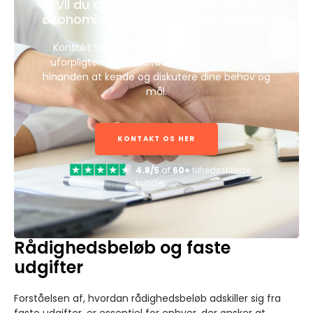
Vil du optimere din virksomheds
økonomi og opnå langvarig succes?
Kontakt Stadsrevisionen og få en gratis og
uforpligtende konsultation, hvor vi kan lære
hinanden at kende og diskutere dine behov og
mål.
KONTAKT OS HER
4.8/5
af
60+
tilfredsstillede
kunder
Rådighedsbeløb og faste
udgifter
Forståelsen af, hvordan rådighedsbeløb adskiller sig fra