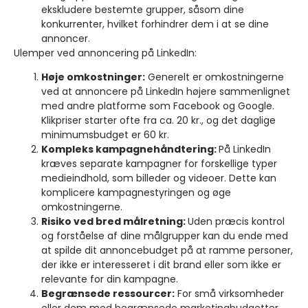
ekskludere bestemte grupper, såsom dine
konkurrenter, hvilket forhindrer dem i at se dine
annoncer.
Ulemper ved annoncering på LinkedIn:
Høje omkostninger:
Generelt er omkostningerne
ved at annoncere på LinkedIn højere sammenlignet
med andre platforme som Facebook og Google.
Klikpriser starter ofte fra ca. 20 kr., og det daglige
minimumsbudget er 60 kr.
Kompleks kampagnehåndtering:
På LinkedIn
kræves separate kampagner for forskellige typer
medieindhold, som billeder og videoer. Dette kan
komplicere kampagnestyringen og øge
omkostningerne.
Risiko ved bred målretning:
Uden præcis kontrol
og forståelse af dine målgrupper kan du ende med
at spilde dit annoncebudget på at ramme personer,
der ikke er interesseret i dit brand eller som ikke er
relevante for din kampagne.
Begrænsede ressourcer:
For små virksomheder
eller dem med begrænsede marketingbudgetter