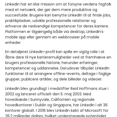
LinkedIn har en klar mission om at forsyne verdens fagfolk
med et netværk, der gør dem mere produktive og
succesfulde. Brugere kan benytte LinkedIn til at finde jobs,
praktikpladser, udvikle professionelle relationer og
erhverve de nødvendige kompetencer for deres karriere.
Platformen er tilgængelig både via desktop, LinkedIn’s
mobile app eller gennem en webbrowser på mobile
enheder.
En detaljeret LinkedIn-profil kan spille en vigtig rolle i at
åbne døre til nye karrieremuligheder ved at fremhæve en
brugers professionelle historie, herunder erfaringer,
kompetencer og uddannelse. Derudover tilbyder LinkedIn
funktioner til at arrangere offline-events, deltage i faglige
grupper, publicere artikler, og dele billeder og videoer.
LinkedIn blev grundlagt i medstifter Reid Hoffmans stue i
2002 og lanceret officielt den 5. maj 2003. Med
hovedsæde i Sunnyvale, Californien og regionale
hovedkontorer i Dublin og Singapore, har LinkedIn i alt 36
kontorer globalt. I 2016 blev LinkedIn købt af Microsoft for
26,2 milliarder dollars, hvilket understregede potentialet