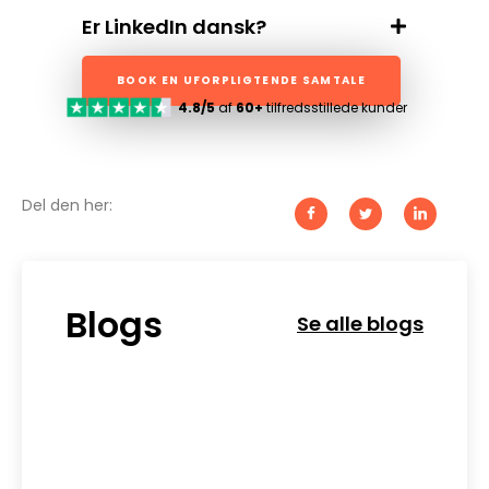
Er LinkedIn dansk?
BOOK EN UFORPLIGTENDE SAMTALE
4.8/5
af
60+
tilfredsstillede kunder
Del den her:
Blogs
Se alle blogs