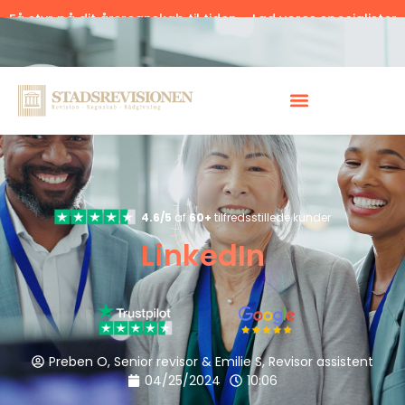
Få styr på dit årsregnskab til tiden – Lad vores specialister
hjælpe.
Klik her.
4.6/5
af
60+
tilfredsstillede kunder
LinkedIn
Preben O, Senior revisor & Emilie S, Revisor assistent
04/25/2024
10:06