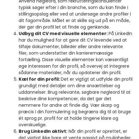
Anvend nøgleord, som rekrutteringskonsulenter
typisk søger efter i din branche, som du kan finde i
stillingsopslag eller ved at undersøge andre profiler i
dit fagområde. Målet er at skille sig ud på en måde,
der gør din profil let at finde og genkende.
Udbyg dit CV med visuelle elementer:
På LinkedIn
har du mulighed for at gøre dit CV levende ved at
tilføje dokumenter, billeder eller andre relevante
filer, som understøtter din karrieremæssige
fortælling. Disse visuelle elementer kan væsentligt
øge interessen for din profil, så overvej at integrere
sådanne materialer, når du opdaterer din profil.
Kæl for din profil:
Det er vigtigt at udfylde din profil
grundigt med detaljer om dine ansættelser og
uddannelser. Brug relevante, søgbare nøgleord til at
beskrive dine kompetencer, da det gør det
nemmere for andre at finde dig. Vær skarp og
præcis i din formulering og begræns dig til at bruge
ét sprog pr. profil for at holde tingene klare og
overskuelige.
Brug LinkedIn aktivt:
Når din profil er oprettet, er
det vigtigt ikke bare at vente passivt på muligheder.