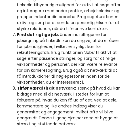
LinkedIn tilbyder rig mulighed for aktivt at søge efter
og interagere med andre profiler, arbejdspladser og
grupper indenfor din branche. Brug søgefunktionen
aktivt og sørg for at sende en personlig hilsen for at
styrke relationen, når du tilføjer nye kontakter.
Find det rigtige job:
Under indstillingerne for
jobsøgning på LinkedIn kan du angive, at du er åben
for jobmuligheder, hvilket er synligt kun for
rekrutteringsfolk. Brug funktionen ‘Jobs’ til aktivt at
søge efter passende stillinger, og sørg for at følge
virksomheder og personer, der kan være relevante
for din karrieresøgning. Brug også dit netværk til at
få introduktioner til nøglepersoner inden for de
virksomheder, du er interesseret i.
Tilfør værdi til dit netværk:
Tænk på hvad du kan
bidrage med til dit netværk, i stedet for kun at
fokusere på, hvad du kan få ud af det. Ved at dele,
kommentere og like andres indlæg viser du
generøsitet og engagement, hvilket ofte vil blive
gengældt. Denne tilgang hjælper med at bygge et
stærkt og støttende netværk.