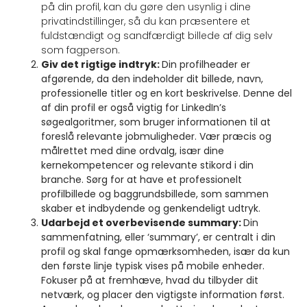
på din profil, kan du gøre den usynlig i dine
privatindstillinger, så du kan præsentere et
fuldstændigt og sandfærdigt billede af dig selv
som fagperson.
Giv det rigtige indtryk:
Din profilheader er
afgørende, da den indeholder dit billede, navn,
professionelle titler og en kort beskrivelse. Denne del
af din profil er også vigtig for LinkedIn’s
søgealgoritmer, som bruger informationen til at
foreslå relevante jobmuligheder. Vær præcis og
målrettet med dine ordvalg, især dine
kernekompetencer og relevante stikord i din
branche. Sørg for at have et professionelt
profilbillede og baggrundsbillede, som sammen
skaber et indbydende og genkendeligt udtryk.
Udarbejd et overbevisende summary:
Din
sammenfatning, eller ‘summary’, er centralt i din
profil og skal fange opmærksomheden, især da kun
den første linje typisk vises på mobile enheder.
Fokuser på at fremhæve, hvad du tilbyder dit
netværk, og placer den vigtigste information først.