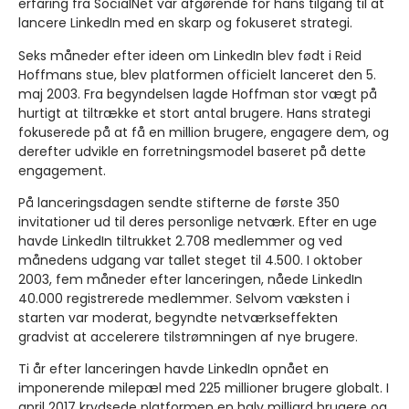
erfaring fra SocialNet var afgørende for hans tilgang til at
lancere LinkedIn med en skarp og fokuseret strategi.
Seks måneder efter ideen om LinkedIn blev født i Reid
Hoffmans stue, blev platformen officielt lanceret den 5.
maj 2003. Fra begyndelsen lagde Hoffman stor vægt på
hurtigt at tiltrække et stort antal brugere. Hans strategi
fokuserede på at få en million brugere, engagere dem, og
derefter udvikle en forretningsmodel baseret på dette
engagement.
På lanceringsdagen sendte stifterne de første 350
invitationer ud til deres personlige netværk. Efter en uge
havde LinkedIn tiltrukket 2.708 medlemmer og ved
månedens udgang var tallet steget til 4.500. I oktober
2003, fem måneder efter lanceringen, nåede LinkedIn
40.000 registrerede medlemmer. Selvom væksten i
starten var moderat, begyndte netværkseffekten
gradvist at accelerere tilstrømningen af nye brugere.
Ti år efter lanceringen havde LinkedIn opnået en
imponerende milepæl med 225 millioner brugere globalt. I
april 2017 krydsede platformen en halv milliard brugere og