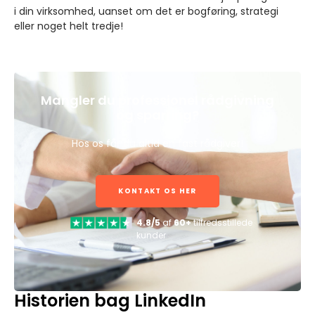
i din virksomhed, uanset om det er bogføring, strategi
eller noget helt tredje!
Mangler du professionel rådgivning
og sparring?
Hos os får du altid en fast rådgiver!
KONTAKT OS HER
4.8/5
af
60+
tilfredsstillede
kunder
Historien bag LinkedIn