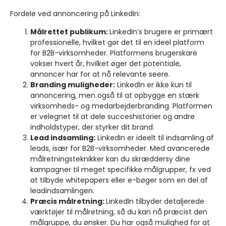
Fordele ved annoncering på LinkedIn:
Målrettet publikum:
LinkedIn’s brugere er primært
professionelle, hvilket gør det til en ideel platform
for B2B-virksomheder. Platformens brugerskare
vokser hvert år, hvilket øger det potentiale,
annoncer har for at nå relevante seere.
Branding muligheder:
LinkedIn er ikke kun til
annoncering, men også til at opbygge en stærk
virksomheds- og medarbejderbranding. Platformen
er velegnet til at dele succeshistorier og andre
indholdstyper, der styrker dit brand.
Lead indsamling:
LinkedIn er ideelt til indsamling af
leads, især for B2B-virksomheder. Med avancerede
målretningsteknikker kan du skræddersy dine
kampagner til meget specifikke målgrupper, fx ved
at tilbyde whitepapers eller e-bøger som en del af
leadindsamlingen.
Præcis målretning:
LinkedIn tilbyder detaljerede
værktøjer til målretning, så du kan nå præcist den
målgruppe, du ønsker. Du har også mulighed for at