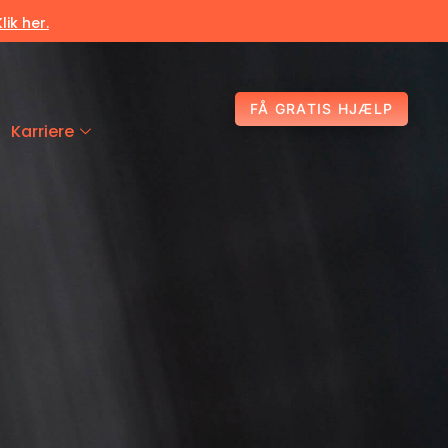
Klik her.
FÅ GRATIS HJÆLP
Karriere