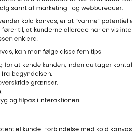
gssalg samt af marketing- og webbureauer.
anvender kold kanvas, er at “varme” potenti
ører til, at kunderne allerede har en vis inte
ssen enklere.
nvas, kan man følge disse fem tips:
g for at kende kunden, inden du tager kontak
ra begyndelsen.
overskride grænser.
.
ryg og tilpas i interaktionen.
otentiel kunde i forbindelse med kold kanvas, 