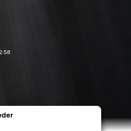
12:58
eder