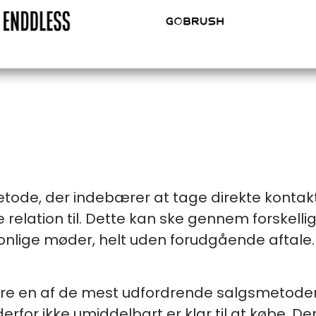
tode, der indebærer at tage direkte kontakt 
relation til. Dette kan ske gennem forskell
sonlige møder, helt uden forudgående aftale
ære en af de mest udfordrende salgsmetoder
rfor ikke umiddelbart er klar til at købe. D