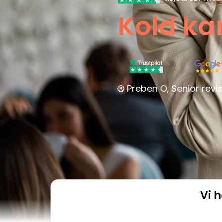
Kold ka
Preben O, Senior revis
Vi 