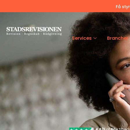
Få sty
Services
Brancher
4.6/5
af
60+
tilfre