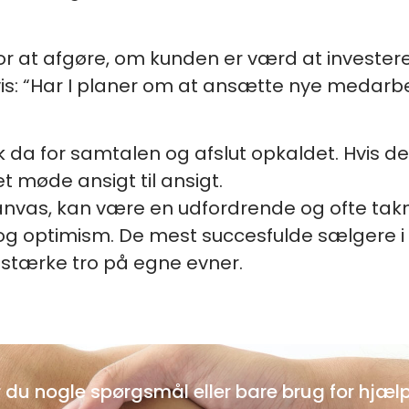
or at afgøre, om kunden er værd at investere
vis: “Har I planer om at ansætte nye meda
ak da for samtalen og afslut opkaldet. Hvis de
t møde ansigt til ansigt.
d kanvas, kan være en udfordrende og ofte t
 og optimism. De mest succesfulde sælgere
stærke tro på egne evner.
 du nogle spørgsmål eller bare brug for hjæl