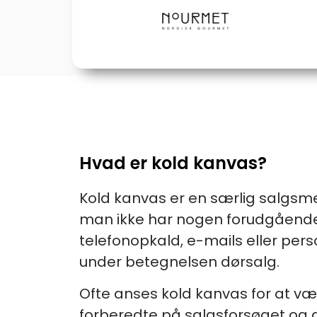
Hvad er kold kanvas?
Kold kanvas er en særlig salgsme
man ikke har nogen forudgående 
telefonopkald, e-mails eller per
under betegnelsen dørsalg.
Ofte anses kold kanvas for at v
forberedte på salgsforsøget og de