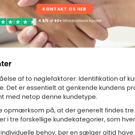
KONTAKT OS HER
4.8/5
af
60+
tilfredsstillede kunder
ter
tåelse af to nøglefaktorer: Identifikation a
Det er essentielt at genkende kundens pro
mt med netop denne kundetype.
re opmærksom på, at der generelt findes tr
er i tre forskellige kundekategorier, som hve
 individuelle behov, bør en sælger altid have