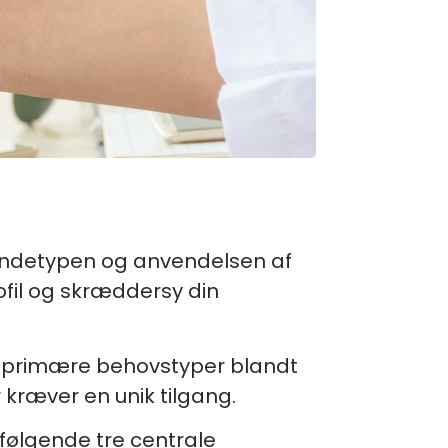
f kundetypen og anvendelsen af
fil og skræddersy din
e primære behovstyper blandt
r kræver en unik tilgang.
 følgende tre centrale