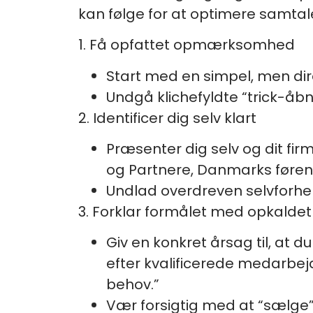
kan følge for at optimere samtal
1. Få opfattet opmærksomhed
Start med en simpel, men dir
Undgå klichefyldte “trick-åb
2. Identificer dig selv klart
Præsenter dig selv og dit fir
og Partnere, Danmarks føren
Undlad overdreven selvforher
3. Forklar formålet med opkaldet
Giv en konkret årsag til, at 
efter kvalificerede medarbej
behov.”
Vær forsigtig med at “sælge” 