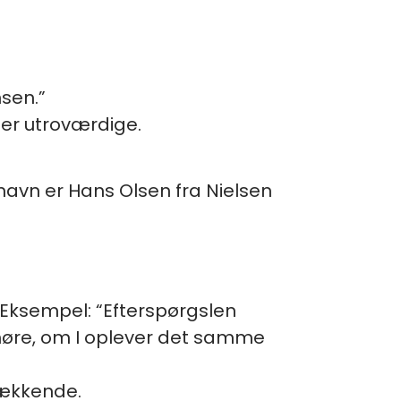
sen.”
ler utroværdige.
navn er Hans Olsen fra Nielsen
. Eksempel: “Efterspørgslen
 høre, om I oplever det samme
krækkende.