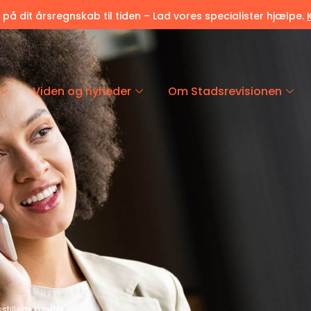
r på dit årsregnskab til tiden – Lad vores specialister hjælpe.
Viden og nyheder
Om Stadsrevisionen
dsstillede kunder