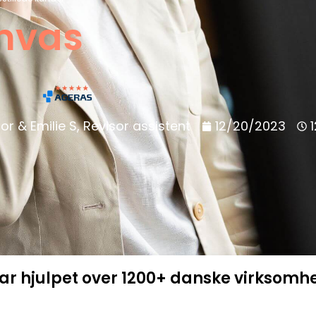
nvas
or & Emilie S, Revisor assistent
12/20/2023
har hjulpet over 1200+ danske virksomh