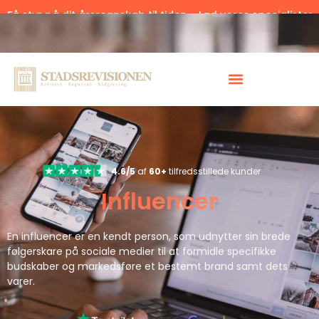
Få styr på dit årsregnskab til tiden – Lad vores specialister
hjælpe.
Klik her.
4.6/5
af
60+
tilfredsstillede kunder
Influencer
En influencer er en kendt person, som udnytter sin brede
følgerskare på sociale medier til at formidle specifikke
budskaber og markedsføre et bestemt brand samt dets
varer.