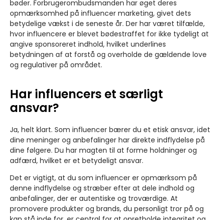
bøder. Forbrugerombudsmanden har øget deres
opmærksomhed på influencer marketing, givet dets
betydelige vækst i de seneste år. Der har været tilfælde,
hvor influencere er blevet bødestraffet for ikke tydeligt at
angive sponsoreret indhold, hvilket underlines
betydningen af at forstå og overholde de gældende love
og regulativer på området.
Har influencers et særligt
ansvar?
Ja, helt klart. Som influencer bærer du et etisk ansvar, idet
dine meninger og anbefalinger har direkte indflydelse på
dine følgere. Du har magten til at forme holdninger og
adfærd, hvilket er et betydeligt ansvar.
Det er vigtigt, at du som influencer er opmærksom på
denne indflydelse og stræber efter at dele indhold og
anbefalinger, der er autentiske og troværdige. At
promovere produkter og brands, du personligt tror på og
kan stå inde for, er central for at opretholde integritet og