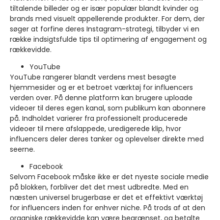
tiltalende billeder og er især populær blandt kvinder og
brands med visuelt appellerende produkter. For dem, der
søger at forfine deres Instagram-strategi, tilbyder vi en
række indsigtsfulde tips til optimering af engagement og
rækkevidde.
YouTube
YouTube rangerer blandt verdens mest besøgte
hjemmesider og er et betroet værktøj for influencers
verden over. På denne platform kan brugere uploade
videoer til deres egen kanal, som publikum kan abonnere
på. Indholdet varierer fra professionelt producerede
videoer til mere afslappede, uredigerede klip, hvor
influencers deler deres tanker og oplevelser direkte med
seerne.
Facebook
Selvom Facebook måske ikke er det nyeste sociale medie
på blokken, forbliver det det mest udbredte. Med en
næsten universel brugerbase er det et effektivt værktøj
for influencers inden for enhver niche. På trods af at den
organiske rækkevidde kan være begrænset, og betalte