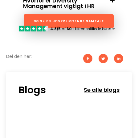
Hvorfor er Diversity
Management vigtigt i HR
BOOK EN UFORPLIGTENDE SAMTALE
4.8/5
af
60+
tilfredsstillede kunder
Del den her:
Blogs
Se alle blogs