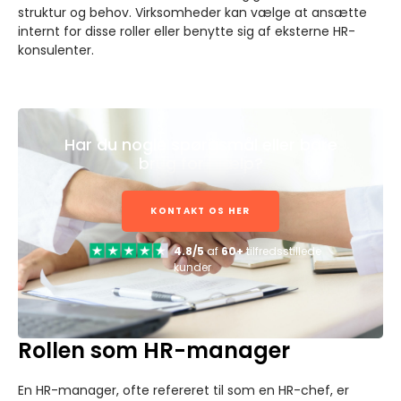
struktur og behov. Virksomheder kan vælge at ansætte
internt for disse roller eller benytte sig af eksterne HR-
konsulenter.
Har du nogle spørgsmål eller bare
brug for hjælp?
KONTAKT OS HER
4.8/5
af
60+
tilfredsstillede
kunder
Rollen som HR-manager
En HR-manager, ofte refereret til som en HR-chef, er