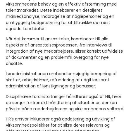
virksomhedens behov og en effektiv afstemning med
talentmarkedet. Dette indebærer en detaljeret
markedsanalyse, inddragelse af nøglepersoner og en
omhyggelig budgetstyring for at tiltrække de mest
egnede kandidater.
Når det kommer til ansættelse, koordinerer HR alle
aspekter af ansættelsesprocessen, fra interviews til
integration af nye medarbejdere, sikrer korrekt udfyldelse
af dokumenter og en problemfri overgang for nye
ansatte.
Lønadministrationen omhandler nøjagtig beregning af
skatter, arbejdstimer, refundering af udgifter samt
administration af lønstigninger og bonusser.
Disciplinære foranstaltninger håndteres også af HR, hvor
de sørger for korrekt håndtering af situationer, der kan
påvirke både medarbejderens og virksomhedens velfærd.
HR’s ansvar inkluderer også opdatering og udvikling af
virksomhedspolitikker for at sikre deres relevans og