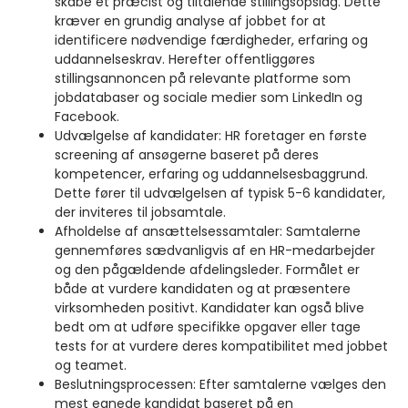
skabe et præcist og tiltalende stillingsopslag. Dette
kræver en grundig analyse af jobbet for at
identificere nødvendige færdigheder, erfaring og
uddannelseskrav. Herefter offentliggøres
stillingsannoncen på relevante platforme som
jobdatabaser og sociale medier som LinkedIn og
Facebook.
Udvælgelse af kandidater: HR foretager en første
screening af ansøgerne baseret på deres
kompetencer, erfaring og uddannelsesbaggrund.
Dette fører til udvælgelsen af typisk 5-6 kandidater,
der inviteres til jobsamtale.
Afholdelse af ansættelsessamtaler: Samtalerne
gennemføres sædvanligvis af en HR-medarbejder
og den pågældende afdelingsleder. Formålet er
både at vurdere kandidaten og at præsentere
virksomheden positivt. Kandidater kan også blive
bedt om at udføre specifikke opgaver eller tage
tests for at vurdere deres kompatibilitet med jobbet
og teamet.
Beslutningsprocessen: Efter samtalerne vælges den
mest egnede kandidat baseret på en