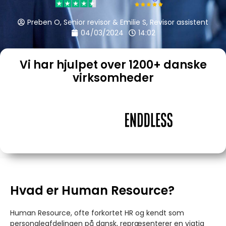
Preben O, Senior revisor & Emilie S, Revisor assistent
04/03/2024
14:02
Vi har hjulpet over 1200+ danske
virksomheder
Hvad er Human Resource?
Human Resource, ofte forkortet HR og kendt som
personaleafdelingen på dansk, repræsenterer en vigtig