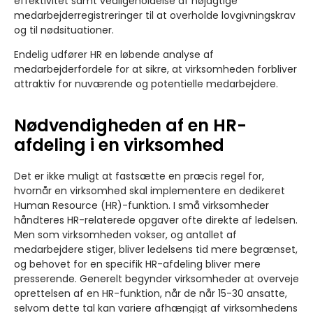
effektivitet samt vedligeholdelse af nøjagtige
medarbejderregistreringer til at overholde lovgivningskrav
og til nødsituationer.
Endelig udfører HR en løbende analyse af
medarbejderfordele for at sikre, at virksomheden forbliver
attraktiv for nuværende og potentielle medarbejdere.
Nødvendigheden af en HR-
afdeling i en virksomhed
Det er ikke muligt at fastsætte en præcis regel for,
hvornår en virksomhed skal implementere en dedikeret
Human Resource (HR)-funktion. I små virksomheder
håndteres HR-relaterede opgaver ofte direkte af ledelsen.
Men som virksomheden vokser, og antallet af
medarbejdere stiger, bliver ledelsens tid mere begrænset,
og behovet for en specifik HR-afdeling bliver mere
presserende. Generelt begynder virksomheder at overveje
oprettelsen af en HR-funktion, når de når 15-30 ansatte,
selvom dette tal kan variere afhængigt af virksomhedens