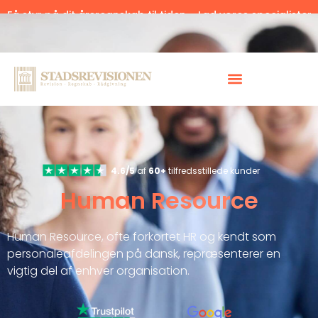
Få styr på dit årsregnskab til tiden – Lad vores specialister
hjælpe.
Klik her.
4.6/5
af
60+
tilfredsstillede kunder
Human Resource
Human Resource, ofte forkortet HR og kendt som
personaleafdelingen på dansk, repræsenterer en
vigtig del af enhver organisation.