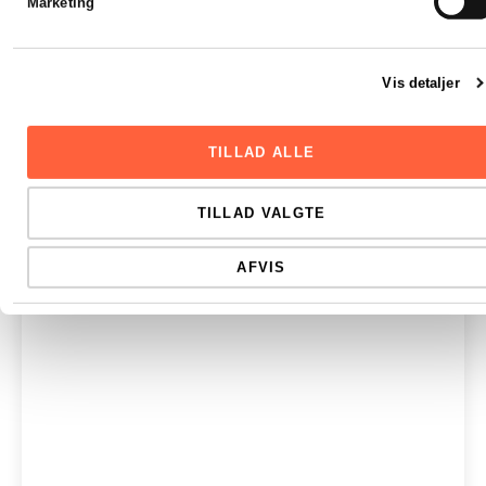
Marketing
krav, kapital og registrering
Digit
en sik
Stift et ApS fra 20.000 kr. i...
Vis detaljer
LÆS HELE ARTIKLEN
TILLAD ALLE
TILLAD VALGTE
AFVIS