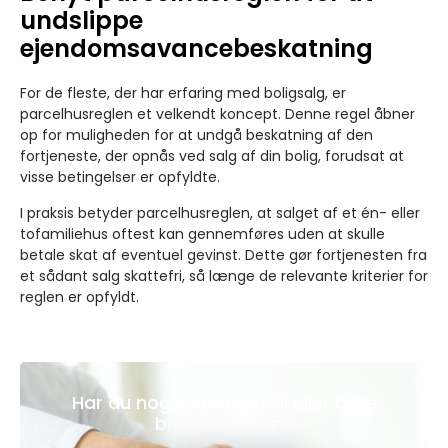
undslippe
ejendomsavancebeskatning
For de fleste, der har erfaring med boligsalg, er
parcelhusreglen et velkendt koncept. Denne regel åbner
op for muligheden for at undgå beskatning af den
fortjeneste, der opnås ved salg af din bolig, forudsat at
visse betingelser er opfyldte.
I praksis betyder parcelhusreglen, at salget af et én- eller
tofamiliehus oftest kan gennemføres uden at skulle
betale skat af eventuel gevinst. Dette gør fortjenesten fra
et sådant salg skattefri, så længe de relevante kriterier for
reglen er opfyldt.
Har du nogle spørgsmål eller bare
brug for hjælp?