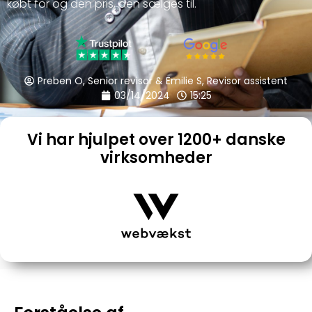
købt for og den pris, den sælges til.
Preben O, Senior revisor & Emilie S, Revisor assistent
03/14/2024
15:25
Vi har hjulpet over 1200+ danske
virksomheder