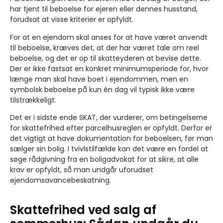
har tjent til beboelse for ejeren eller dennes husstand,
forudsat at visse kriterier er opfyldt.
For at en ejendom skal anses for at have været anvendt
til beboelse, kræves det, at der har været tale om reel
beboelse, og det er op til skatteyderen at bevise dette.
Der er ikke fastsat en konkret minimumsperiode for, hvor
længe man skal have boet i ejendommen, men en
symbolsk beboelse på kun én dag vil typisk ikke være
tilstrækkeligt.
Det er i sidste ende SKAT, der vurderer, om betingelserne
for skattefrihed efter parcelhusreglen er opfyldt. Derfor er
det vigtigt at have dokumentation for beboelsen, før man
sælger sin bolig. I tvivlstilfælde kan det være en fordel at
søge rådgivning fra en boligadvokat for at sikre, at alle
krav er opfyldt, så man undgår uforudset
ejendomsavancebeskatning.
Skattefrihed ved salg af