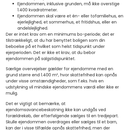
Ejendommen, inklusive grunden, må ikke overstige
1.400 kvadratmeter.
Ejendommen skal være et én- eller tofamiliehus, en
ejerlejlighed, et sommerhus, et fritidshus, eller en
andelslejlighed.
Der er intet krav om en minimums bo-periode; det er
tilstrækkeligt, at du har benyttet boligen som din
beboelse på et hvilket som helst tidspunkt under
ejerperioden. Det er ikke et krav, at du bebor
ejendommen på salgstidspunktet.
Særlige overvejelser gælder for ejendomme med en
grund større end 1.400 m², hvor skattefrihed kan opnås
under visse omstændigheder, som f.eks. hvis en
udstykning vil mindske ejendommens værdi eller ikke er
mulig.
Det er vigtigt at bemærke, at
ejendomsavancebeskatning ikke kan undgås ved
forældrekøb, der efterfølgende sælges til en tredjepart.
Skulle ejendommen overdrages eller sælges til et barn,
kan der i visse tilfælde opnås skattefrihed, men der