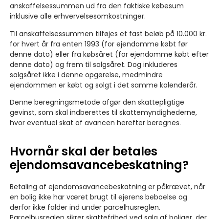
anskaffelsessummen ud fra den faktiske købesum
inklusive alle erhvervelsesomkostninger.
Til anskaffelsessummen tilføjes et fast beløb på 10.000 kr.
for hvert år fra enten 1993 (for ejendomme købt før
denne dato) eller fra købsåret (for ejendomme købt efter
denne dato) og frem til salgsåret. Dog inkluderes
salgsåret ikke i denne opgørelse, medmindre
ejendommen er købt og solgt i det samme kalenderår.
Denne beregningsmetode afgør den skattepligtige
gevinst, som skal indberettes til skattemyndighederne,
hvor eventuel skat af avancen herefter beregnes.
Hvornår skal der betales
ejendomsavancebeskatning?
Betaling af ejendomsavancebeskatning er påkrævet, når
en bolig ikke har været brugt til ejerens beboelse og
derfor ikke falder ind under parcelhusreglen.
Parcelhusreglen sikrer skattefrihed ved salg af boliger, der