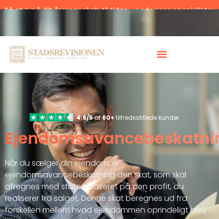
Få styr på dit årsregnskab til tiden – Lad vores specialister
hjælpe.
Klik her.
4.6/5
af
60+
tilfredsstillede kunder
Ejendomsavancebeskatni
Når du sælger din ejendom, er
ejendomsavancebeskatning den skat, som skal
afregnes med staten baseret på den profit, du
realiserer fra salget. Denne skat beregnes ud fra
forskellen mellem hvad ejendommen oprindeligt blev